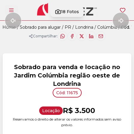
18
Fotos
Abrir menu
Home
/
Sobrado para alugar
/
PR
/
Londrina
/
Colúmbia
/
Cód. 1
Compartilhar:
Sobrado para venda e locação no
Jardim Colúmbia região oeste de
Londrina
Cód: 11675
R$ 3.500
Locação
Reservamos o direito de alterar os valores informados sem aviso
prévio.