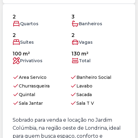
2
3
Quartos
Banheiros
2
2
Suítes
Vagas
100 m²
130 m²
Privativos
Total
Area Servico
Banheiro Social
Churrasqueira
Lavabo
Quintal
Sacada
Sala Jantar
Sala T V
Sobrado para venda e locação no Jardim
Colúmbia, na região oeste de Londrina, ideal
para quem busca espaço, conforto e