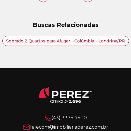
Buscas Relacionadas
Sobrado 2 Quartos para Alugar - Colúmbia - Londrina/PR
CRECI
J-2.696
(43) 3376-7500
falecom@imobiliariaperez.com.br