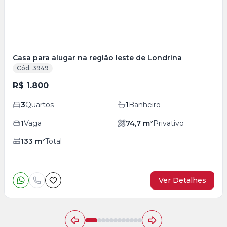
Casa para alugar na região leste de Londrina
Cód. 3949
R$ 1.800
3
Quartos
1
Banheiro
1
Vaga
74,7
m²
Privativo
133
m²
Total
Ver Detalhes