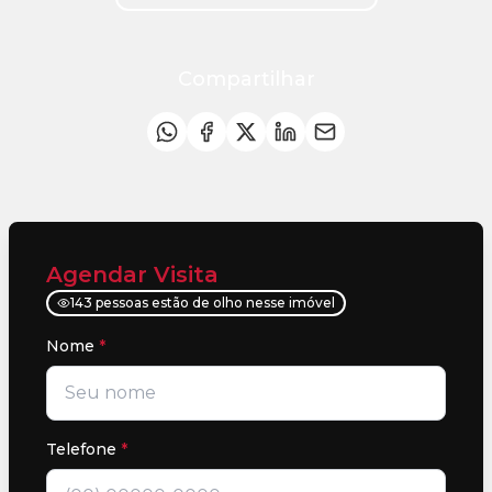
Compartilhar
Agendar Visita
143 pessoas estão de olho nesse imóvel
Nome
*
Telefone
*