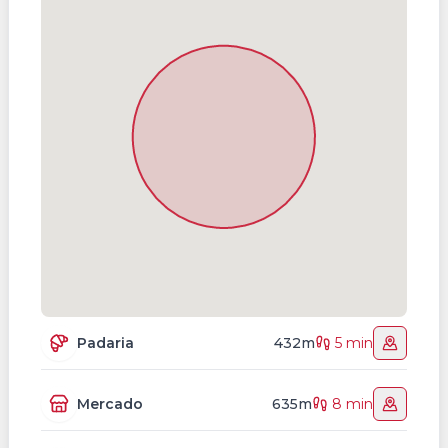
Padaria
432m
5 min
Mercado
635m
8 min