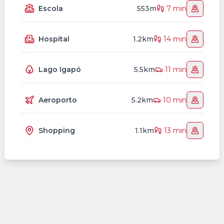
Escola
553m
7 min
Hospital
1.2km
14 min
Lago Igapó
5.5km
11 min
Aeroporto
5.2km
10 min
Shopping
1.1km
13 min