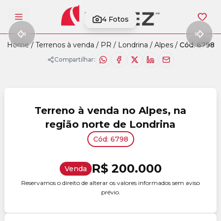
4
Fotos
Abrir menu
Home
/
Terrenos à venda
/
PR
/
Londrina
/
Alpes
/
Cód. 6798
Compartilhar:
Terreno à venda no Alpes, na
região norte de Londrina
Cód: 6798
R$ 200.000
Venda
Reservamos o direito de alterar os valores informados sem aviso
prévio.