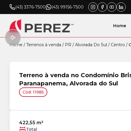
(43) 3376-7500
(43) 99156-7500
Home
Home
/
Terrenos à venda
/
PR
/
Alvorada Do Sul
/
Centro
/
C
Terreno à venda no Condomínio Bri
Paranapanema, Alvorada do Sul
Cód: 11985
422,55 m²
Total