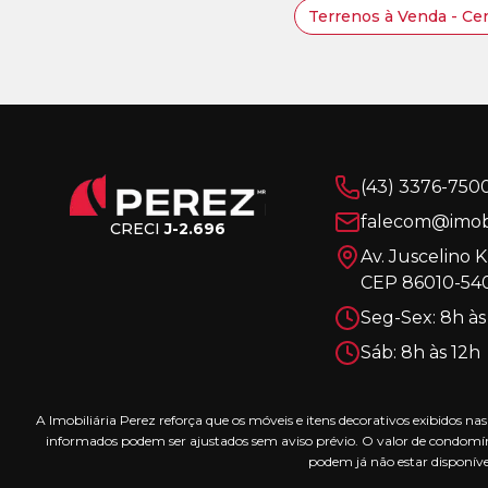
Terrenos à Venda - Cen
(43) 3376-750
falecom@imobi
CRECI
J-2.696
Av. Juscelino 
CEP 86010-540
Seg-Sex: 8h às
Sáb: 8h às 12h
A Imobiliária Perez reforça que os móveis e itens decorativos exibidos 
informados podem ser ajustados sem aviso prévio. O valor de condomín
podem já não estar disponíve