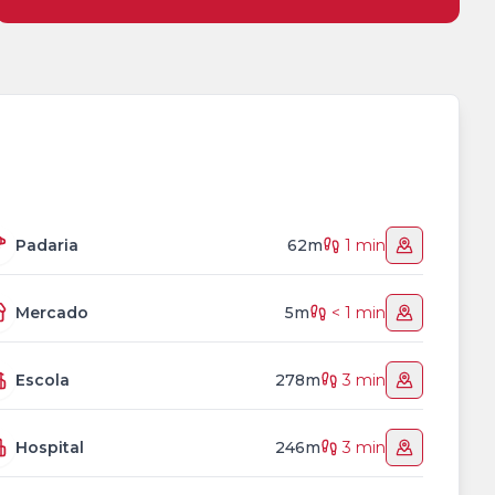
Padaria
62m
1 min
Mercado
5m
< 1 min
Escola
278m
3 min
Hospital
246m
3 min