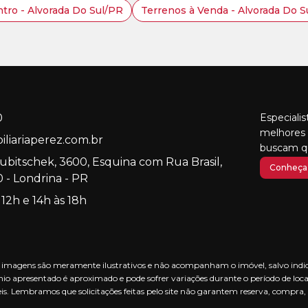
tro - Alvorada Do Sul/PR
Terrenos à Venda - Alvorada Do S
0
Especiali
melhores 
liariaperez.com.br
buscam qu
Kubitschek, 3600, Esquina com Rua Brasil,
Conheça 
 - Londrina - PR
 12h e 14h às 18h
nas imagens são meramente ilustrativos e não acompanham o imóvel, salvo indica
io apresentado é aproximado e pode sofrer variações durante o período de loca
is. Lembramos que solicitações feitas pelo site não garantem reserva, compra,