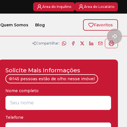
Área do Inquilino
Área do Locatário
Quem Somos
Blog
Favoritos
Compartilhar:
Solicite Mais Informações
145 pessoas estão de olho nesse imóvel
Nome completo
*
Telefone
*