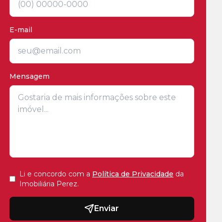
E-mail
Mensagem
Li e concordo com a
Política de Privacidade
da
Imobiliária Perez
.
Enviar