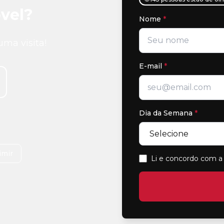
vel?
Nome
*
uma visita!
E-mail
*
Dia da Semana
*
imir
Li e concordo com a