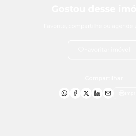
Gostou desse imó
Favorite, compartilhe ou agende 
Favoritar imóvel
Compartilhar
Impr