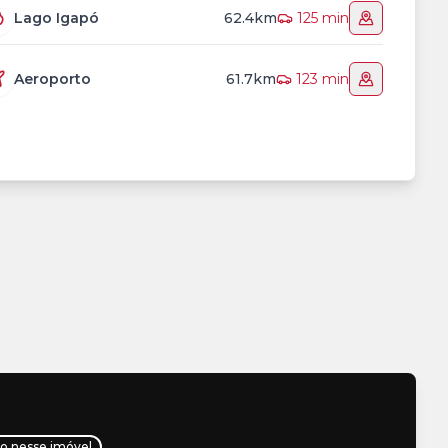
Lago Igapó
62.4km
125 min
Aeroporto
61.7km
123 min
ho nesse imóvel