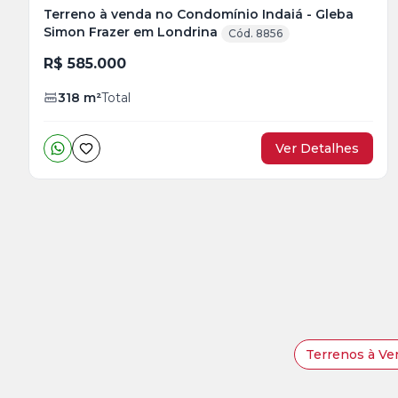
Terreno à venda no Condomínio Indaiá - Gleba
Simon Frazer em Londrina
Cód. 8856
R$ 585.000
318
m²
Total
Ver Detalhes
Terrenos à Ve