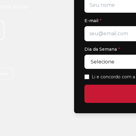
uma visita!
E-mail
*
Dia da Semana
*
imir
Li e concordo com a