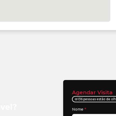
Agendar Visita
136 pessoas estão de ol
vel?
Nome
*