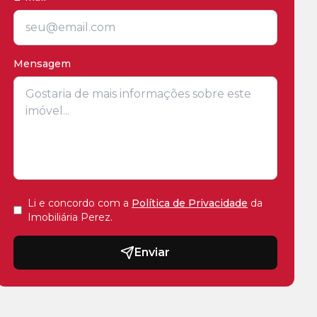
Mensagem
Li e concordo com a
Política de Privacidade
da
Imobiliária Perez
.
Enviar