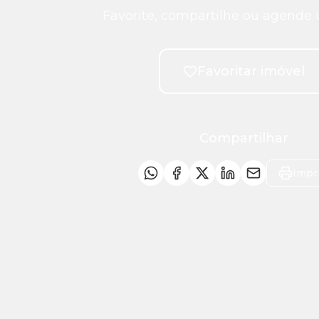
Favorite, compartilhe ou agende 
Favoritar imóvel
Compartilhar
Impr