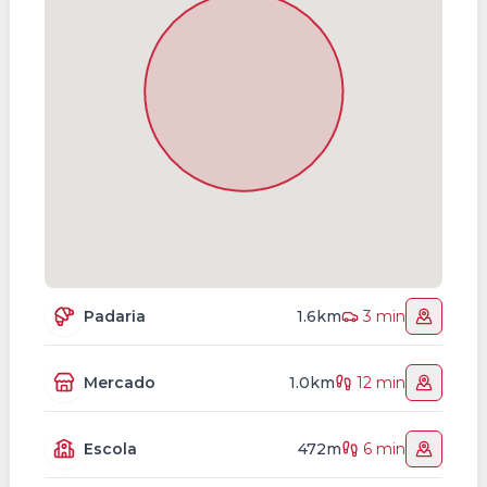
Padaria
1.6km
3 min
Mercado
1.0km
12 min
Escola
472m
6 min