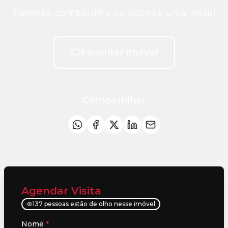
Favorite, compartilhe ou agende uma visita!
Favoritar imóvel
Compartilhar
Agendar Visita
137 pessoas estão de olho nesse imóvel
Nome
*