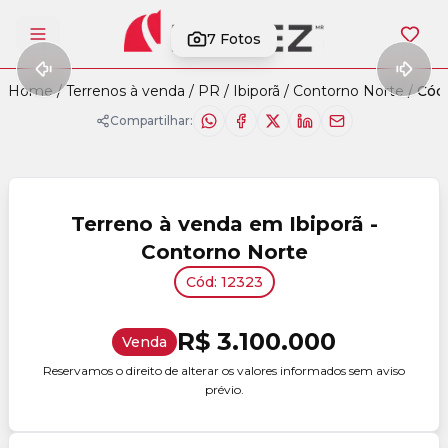
7
Fotos
Abrir menu
Home
/
Terrenos à venda
/
PR
/
Ibiporã
/
Contorno Norte
/
Cód.
Compartilhar:
Terreno à venda em Ibiporã -
Contorno Norte
Cód: 12323
R$ 3.100.000
Venda
Reservamos o direito de alterar os valores informados sem aviso
prévio.