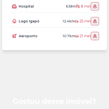
Hospital
638m
8 min
Lago Igapó
12.4km
25 min
Aeroporto
10.7km
21 min
Gostou desse imóvel?