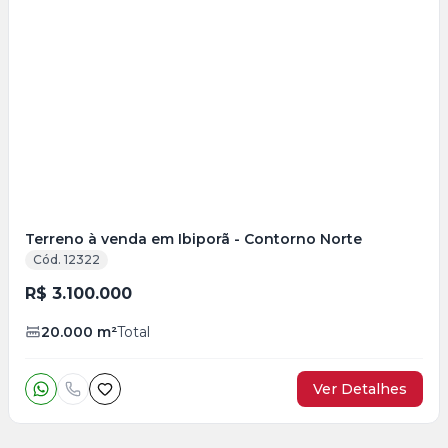
Veja
Mais
+
2
foto
s
Terreno à venda em Ibiporã - Contorno Norte
Cód. 12322
R$ 3.100.000
20.000
m²
Total
Ver Detalhes