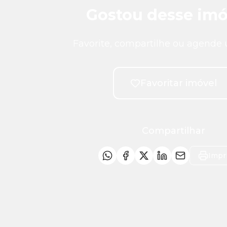
Gostou desse imó
Favorite, compartilhe ou agende 
Favoritar imóvel
Compartilhar
Impr