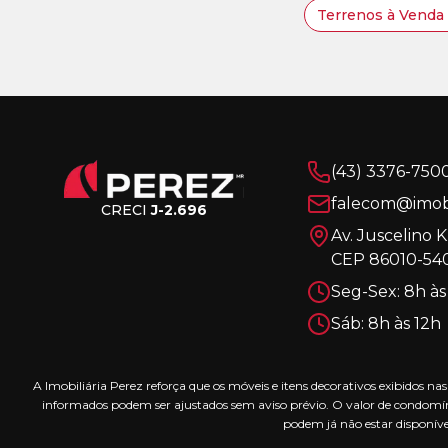
Terrenos à Venda 
(43) 3376-750
falecom@imobi
CRECI
J-2.696
Av. Juscelino 
CEP 86010-540
Seg-Sex: 8h às
Sáb: 8h às 12h
A Imobiliária Perez reforça que os móveis e itens decorativos exibidos 
informados podem ser ajustados sem aviso prévio. O valor de condomín
podem já não estar disponíve