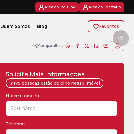
Área do Inquilino
Área do Locatário
Quem Somos
Blog
Favoritos
Compartilhar:
Solicite Mais Informações
175 pessoas estão de olho nesse imóvel
Nome completo
*
Telefone
*