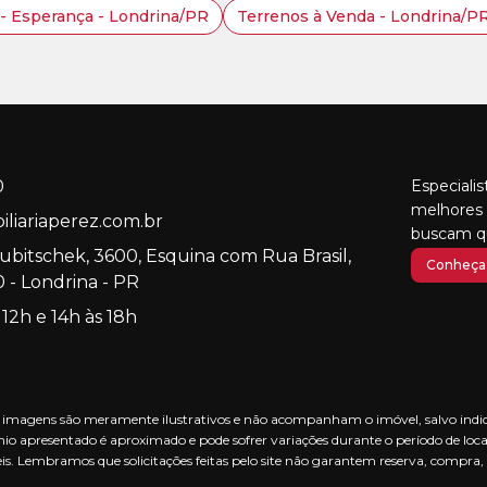
- Esperança - Londrina/PR
Terrenos à Venda - Londrina/P
0
Especiali
melhores 
liariaperez.com.br
buscam qu
Kubitschek, 3600, Esquina com Rua Brasil,
Conheça 
 - Londrina - PR
 12h e 14h às 18h
nas imagens são meramente ilustrativos e não acompanham o imóvel, salvo indica
io apresentado é aproximado e pode sofrer variações durante o período de loca
is. Lembramos que solicitações feitas pelo site não garantem reserva, compra,