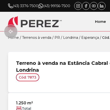
(43) 3376-7500
(43) 99156-7500
Home
Home
/
Terrenos à venda
/
PR
/
Londrina
/
Esperança
/
Cód.
Terreno à venda na Estância Cabral
Londrina
Cód: 7873
1.250 m²
Total