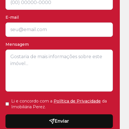
E-mail
Mensagem
Li e concordo com a
Política de Privacidade
da
Imobiliária Perez
.
Enviar