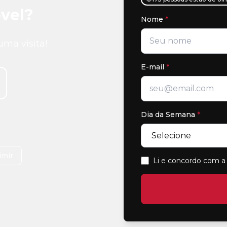
vel?
Nome
*
uma visita!
E-mail
*
Dia da Semana
*
imir
Li e concordo com a