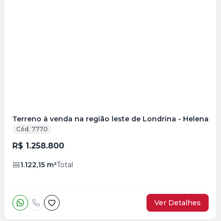
Veja
Mais
+
5
foto
s
Terreno à venda na região leste de Londrina - Helena
Cód. 7770
R$ 1.258.800
1.122,15
m²
Total
Ver Detalhes