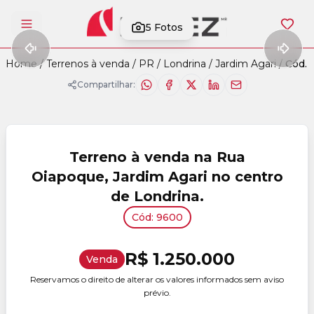
5
Fotos
Abrir menu
Home
/
Terrenos à venda
/
PR
/
Londrina
/
Jardim Agari
/
Cód. 
Compartilhar:
Terreno à venda na Rua
Oiapoque, Jardim Agari no centro
de Londrina.
Cód: 9600
R$ 1.250.000
Venda
Reservamos o direito de alterar os valores informados sem aviso
prévio.