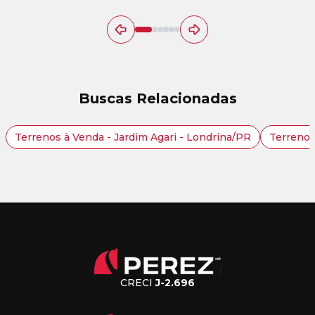
Buscas Relacionadas
Terrenos à Venda - Jardim Agari - Londrina/PR
Terrenos
CRECI
J-2.696