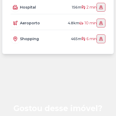
Hospital
156m
2 min
Aeroporto
4.8km
10 min
Shopping
465m
6 min
Gostou desse imóvel?