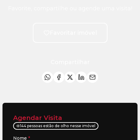
Favorite, compartilhe ou agende uma visita!
Favoritar imóvel
Compartilhar
Agendar Visita
144 pessoas estão de olho nesse imóvel
Nome
*