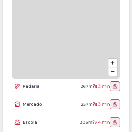
Padaria
267m
3 min
Mercado
257m
3 min
Escola
306m
4 min