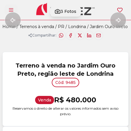
3
Fotos
Abrir menu
Home
/
Terrenos à venda
/
PR
/
Londrina
/
Jardim Ouro Preto
/
Compartilhar:
Terreno à venda no Jardim Ouro
Preto, região leste de Londrina
Cód: 9485
R$ 480.000
Venda
Reservamos o direito de alterar os valores informados sem aviso
prévio.