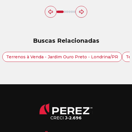
Buscas Relacionadas
Terrenos à Venda - Jardim Ouro Preto - Londrina/PR
Te
CRECI
J-2.696