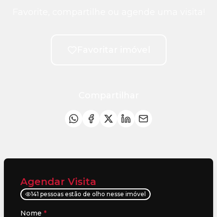
Favorite, compartilhe ou agende uma visita!
Favoritar imóvel
Compartilhar
Agendar Visita
141 pessoas estão de olho nesse imóvel
Nome
*