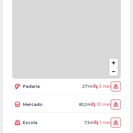
Padaria
271m
3 min
Mercado
852m
10 min
Escola
73m
1 min