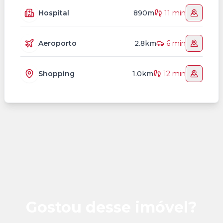
Hospital
890m
11 min
Aeroporto
2.8km
6 min
Shopping
1.0km
12 min
Gostou desse imóvel?