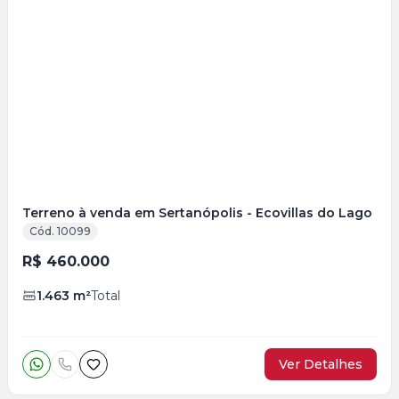
Veja
Mais
+
9
foto
s
Terreno à venda em Sertanópolis - Ecovillas do Lago
Cód. 10099
R$ 460.000
1.463
m²
Total
Ver Detalhes