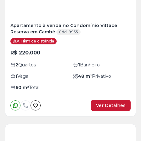
Apartamento à venda no Condomínio Vittace
Reserva em Cambé
Cód. 9955
A 1.1km de distância
R$ 220.000
2
Quartos
1
Banheiro
1
Vaga
48
m²
Privativo
60
m²
Total
Ver Detalhes