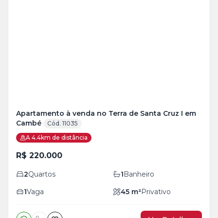
Veja
Mais
+
10
foto
s
Apartamento à venda no Terra de Santa Cruz I em
Cambé
Cód. 11035
A 4.4km de distância
R$ 220.000
2
Quartos
1
Banheiro
1
Vaga
45
m²
Privativo