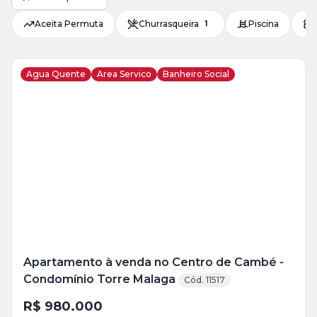
Aceita Permuta
Churrasqueira
Piscina
1
Agua Quente
Area Servico
Banheiro Social
Veja
Mais
+
22
foto
s
Apartamento à venda no Centro de Cambé -
Condomínio Torre Malaga
Cód. 11517
R$ 980.000