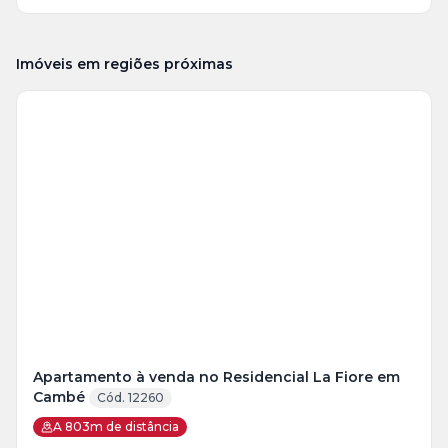
Imóveis em regiões próximas
Veja
Mais
+
10
foto
s
Apartamento à venda no Residencial La Fiore em
Cambé
Cód. 12260
A 803m de distância