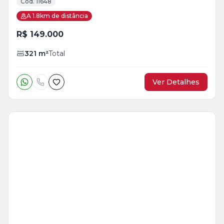
Cód. 11648
A 1.8km de distância
R$ 149.000
321
m²
Total
Ver Detalhes