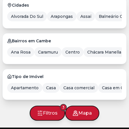
Cidades
Alvorada Do Sul
Arapongas
Assaí
Balneário Cam
Bairros em Cambe
Ana Rosa
Caramuru
Centro
Chácara Manella
Tipo de Imóvel
Apartamento
Casa
Casa comercial
Casa em Con
3
Filtros
Mapa