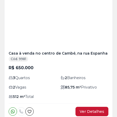
Casa à venda no centro de Cambé, na rua Espanha
Cód. 9981
R$ 650.000
3
Quartos
2
Banheiros
2
Vagas
85,75
m²
Privativo
512
m²
Total
Ver Detalhes