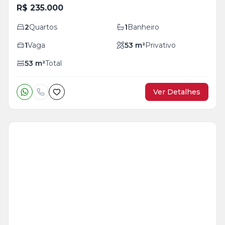
R$ 235.000
2
Quartos
1
Banheiro
1
Vaga
53
m²
Privativo
53
m²
Total
Ver Detalhes
Veja
Mais
+
11
foto
s