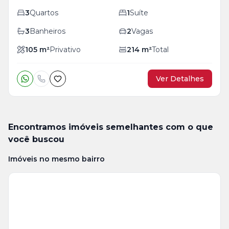
3
Quartos
1
Suíte
3
Banheiros
2
Vagas
105
m²
Privativo
214
m²
Total
Ver Detalhes
Encontramos imóveis semelhantes com o que
você buscou
Imóveis no mesmo bairro