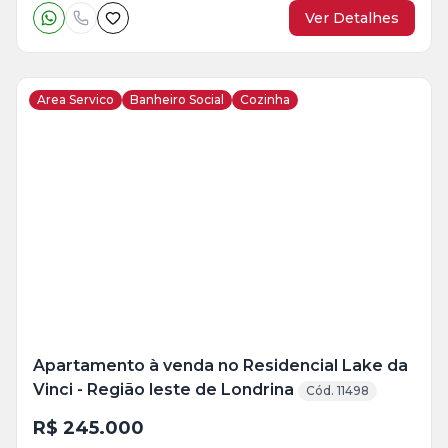
Ver Detalhes
Area Servico
Banheiro Social
Cozinha
Veja
Mais
+
3
foto
s
Apartamento à venda no Residencial Lake da
Vinci - Região leste de Londrina
Cód. 11498
R$ 245.000