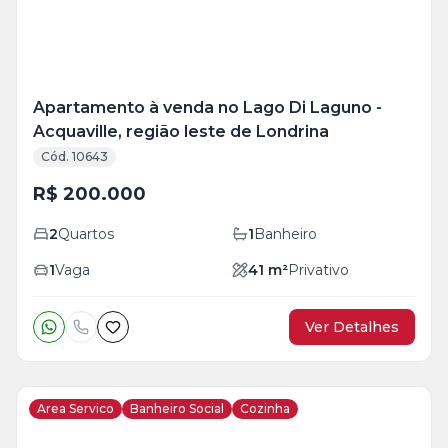
Apartamento à venda no Lago Di Laguno -
Acquaville, região leste de Londrina
Cód. 10643
R$ 200.000
2
Quartos
1
Banheiro
1
Vaga
41
m²
Privativo
Ver Detalhes
Area Servico
Banheiro Social
Cozinha