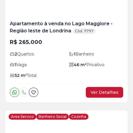
Apartamento à venda no Lago Maggiore -
Região leste de Londrina
Cód. 11797
R$ 265.000
2
Quartos
1
Banheiro
1
Vaga
46
m²
Privativo
52
m²
Total
Ver Detalhes
Area Servico
Banheiro Social
Cozinha