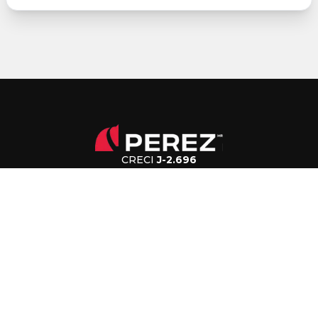
CRECI
J-2.696
(43) 3376-7500
falecom@imobiliariaperez.com.br
Av. Juscelino Kubitschek, 3600, Esquina com Rua
Brasil, CEP 86010-540 - Londrina - PR
Seg-Sex: 8h às 12h e 14h às 18h
Sáb: 8h às 12h