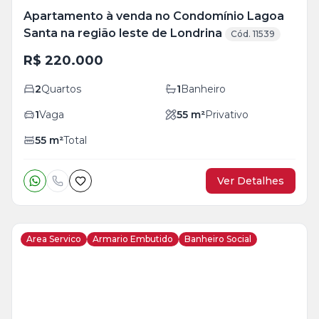
Apartamento à venda no Condomínio Lagoa
Santa na região leste de Londrina
Cód. 11539
R$ 220.000
2
Quartos
1
Banheiro
1
Vaga
55
m²
Privativo
55
m²
Total
Ver Detalhes
Area Servico
Armario Embutido
Banheiro Social
Veja
Mais
+
4