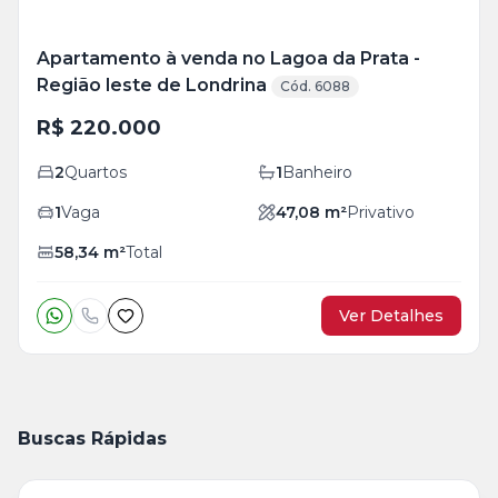
Apartamento à venda no Lagoa da Prata -
Região leste de Londrina
Cód. 6088
R$ 220.000
2
Quartos
1
Banheiro
1
Vaga
47,08
m²
Privativo
58,34
m²
Total
Ver Detalhes
Buscas Rápidas