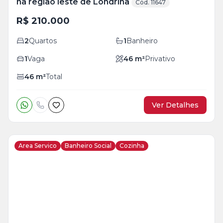
na região leste de Londrina
Cód. 11647
R$ 210.000
2
Quartos
1
Banheiro
1
Vaga
46
m²
Privativo
46
m²
Total
Ver Detalhes
Area Servico
Banheiro Social
Cozinha
Veja
Mais
+
8
foto
s