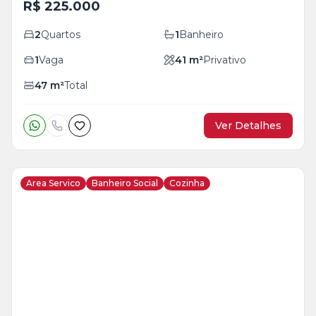
R$ 225.000
2
Quartos
1
Banheiro
1
Vaga
41
m²
Privativo
47
m²
Total
Ver Detalhes
Area Servico
Banheiro Social
Cozinha
Veja
Mais
+
7
foto
s