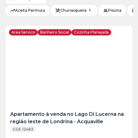
Aceita Permuta
Churrasqueira
Piscina
1
Area Servico
Banheiro Social
Cozinha Planejada
Veja
Mais
+
14
foto
s
Apartamento à venda no Lago Di Lucerna na
região leste de Londrina - Acquaville
Cód. 12483