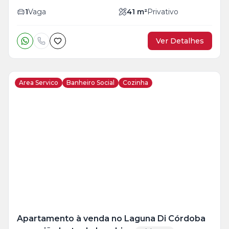
1
Vaga
41
m²
Privativo
Ver Detalhes
Area Servico
Banheiro Social
Cozinha
Veja
Mais
+
1
foto
Apartamento à venda no Laguna Di Córdoba