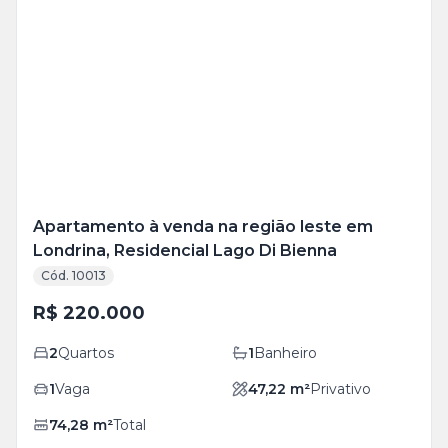
Veja
Mais
+
19
foto
s
Apartamento à venda na região leste em
Londrina, Residencial Lago Di Bienna
Cód. 10013
R$ 220.000
2
Quartos
1
Banheiro
1
Vaga
47,22
m²
Privativo
74,28
m²
Total