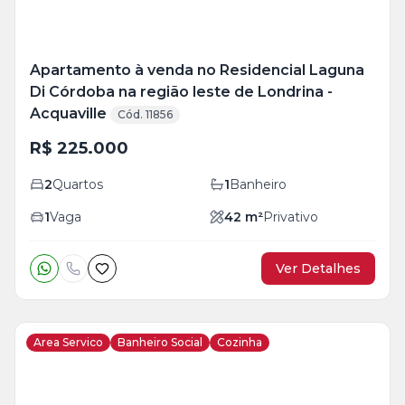
Apartamento à venda no Residencial Laguna
Di Córdoba na região leste de Londrina -
Acquaville
Cód. 11856
R$ 225.000
2
Quartos
1
Banheiro
1
Vaga
42
m²
Privativo
Ver Detalhes
Area Servico
Banheiro Social
Cozinha
Veja