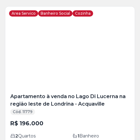
Area Servico
Banheiro Social
Cozinha
Veja
Mais
+
13
foto
s
Apartamento à venda no Lago Di Lucerna na
região leste de Londrina - Acquaville
Cód. 11779
R$ 196.000
2
Quartos
1
Banheiro