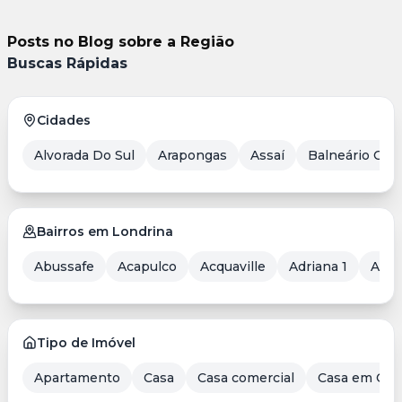
Posts no Blog sobre a Região
Buscas Rápidas
Cidades
Alvorada Do Sul
Arapongas
Assaí
Balneário Cam
Bairros em Londrina
Abussafe
Acapulco
Acquaville
Adriana 1
Aero
Tipo de Imóvel
Apartamento
Casa
Casa comercial
Casa em Con