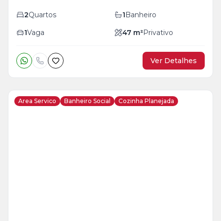
2
Quartos
1
Banheiro
1
Vaga
47
m²
Privativo
Ver Detalhes
Area Servico
Banheiro Social
Cozinha Planejada
Veja
Mais
+
6
foto
s