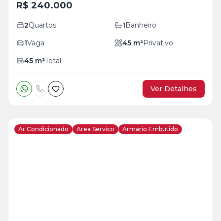
R$ 240.000
2
Quartos
1
Banheiro
1
Vaga
45
m²
Privativo
45
m²
Total
Ver Detalhes
Ar Condicionado
Area Servico
Armario Embutido
Veja
Mais
+
18
foto
s