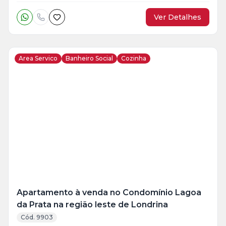
Ver Detalhes
Area Servico
Banheiro Social
Cozinha
Veja
Mais
+
8
foto
s
Apartamento à venda no Condomínio Lagoa
da Prata na região leste de Londrina
Cód. 9903