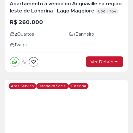
Apartamento à venda no Acquaville na região
leste de Londrina - Lago Maggiore
Cód. 11454
R$ 260.000
2
Quartos
1
Banheiro
1
Vaga
Ver Detalhes
Area Servico
Banheiro Social
Cozinha
Veja
Mais
+
5
foto
s