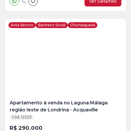
Ver Detalhes
Area Servico
Banheiro Social
Churrasqueira
Veja
Mais
+
18
foto
s
Apartamento à venda no Laguna Málaga
região leste de Londrina - Acquaville
Cód. 12223
R$ 290.000