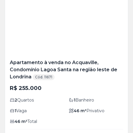
Apartamento à venda no Acquaville,
Condomínio Lagoa Santa na região leste de
Londrina
Cód. 11671
R$ 255.000
2
Quartos
1
Banheiro
1
Vaga
46
m²
Privativo
46
m²
Total