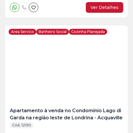
Ver Detalhes
Area Servico
Banheiro Social
Cozinha Planejada
Veja
Mais
+
9
foto
s
Apartamento à venda no Condomínio Lago di
Garda na região leste de Londrina - Acquaville
Cód. 12190