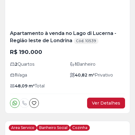
Apartamento à venda no Lago di Lucerna -
Região leste de Londrina
Cód. 10539
R$ 190.000
2
Quartos
1
Banheiro
1
Vaga
40,82
m²
Privativo
48,09
m²
Total
Ver Detalhes
Area Servico
Banheiro Social
Cozinha