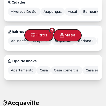
Cidades
Alvorada Do Sul
Arapongas
Assaí
Balneário Ca
3
Bairros em Londrina
Filtros
Mapa
Abussafe
Acapulco
Acquaville
Adriana 1
Aer
Tipo de Imóvel
Apartamento
Casa
Casa comercial
Casa em Co
Acquaville