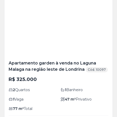
Veja
Mais
+
10
foto
s
Apartamento garden à venda no Laguna
Malaga na região leste de Londrina
Cód. 10097
R$ 325.000
2
Quartos
1
Banheiro
1
Vaga
47
m²
Privativo
77
m²
Total