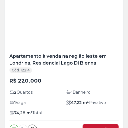
Mais
+
4
foto
s
Apartamento à venda na região leste em
Londrina, Residencial Lago Di Bienna
Cód. 12214
R$ 220.000
2
Quartos
1
Banheiro
1
Vaga
47,22
m²
Privativo
74,28
m²
Total