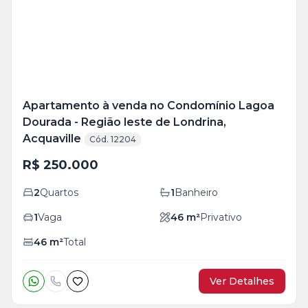
foto
s
Apartamento à venda no Condomínio Lagoa
Dourada - Região leste de Londrina,
Acquaville
Cód. 12204
R$ 250.000
2
Quartos
1
Banheiro
1
Vaga
46
m²
Privativo
46
m²
Total
Ver Detalhes