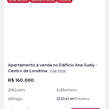
Area Servico
Banheiro Social
Cozinha
Veja
Mais
+
2
foto
s
Apartamento à venda no Edifício Ana Suely -
Centro de Londrina
Cód. 9326
R$ 160.000
1
Quarto
1
Banheiro
1
Vaga
47,41
m²
Privativo