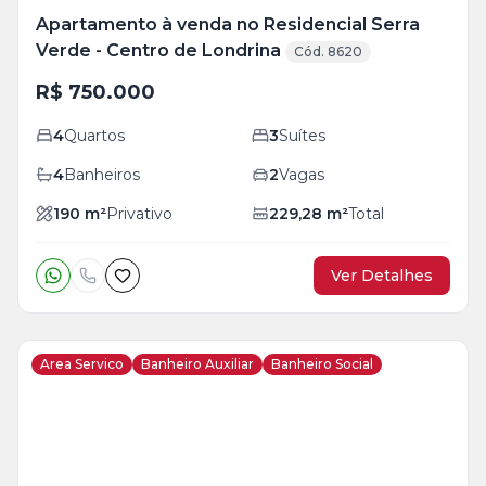
Apartamento à venda no Residencial Serra
Verde - Centro de Londrina
Cód. 8620
R$ 750.000
4
Quartos
3
Suítes
4
Banheiros
2
Vagas
190
m²
Privativo
229,28
m²
Total
Ver Detalhes
Area Servico
Banheiro Auxiliar
Banheiro Social
Veja
Mais
+
16