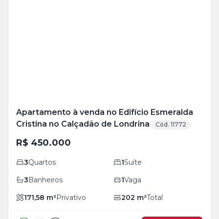
Veja
Mais
+
24
foto
s
Apartamento à venda no Edifício Esmeralda
Cristina no Calçadão de Londrina
Cód. 11772
R$ 450.000
3
Quartos
1
Suíte
3
Banheiros
1
Vaga
171,58
m²
Privativo
202
m²
Total