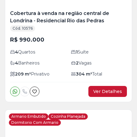
Cobertura à venda na região central de
Londrina - Residencial Rio das Pedras
Cód. 10576
R$ 990.000
4
Quartos
1
Suíte
4
Banheiros
2
Vagas
209
m²
Privativo
304
m²
Total
Ver Detalhes
Armario Embutido
Cozinha Planejada
Dormitorio Com Armario
Veja