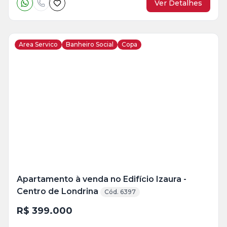
Ver Detalhes
Area Servico
Banheiro Social
Copa
Veja
Mais
+
5
foto
s
Apartamento à venda no Edifício Izaura -
Centro de Londrina
Cód. 6397
R$ 399.000