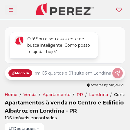
Abrir menu
Home
/
Venda
/
Apartamento
/
PR
/
Londrina
/
Centro,
Apartamentos à venda no Centro e Edificio
Albatroz em Londrina - PR
106 imóveis encontrados
Destaques