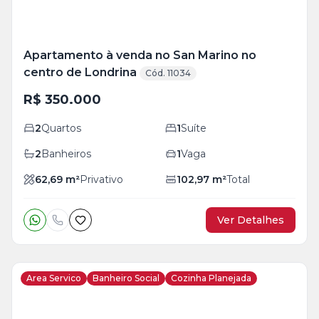
Apartamento à venda no San Marino no
centro de Londrina
Cód. 11034
R$ 350.000
2
Quartos
1
Suíte
2
Banheiros
1
Vaga
62,69
m²
Privativo
102,97
m²
Total
Ver Detalhes
Area Servico
Banheiro Social
Cozinha Planejada
Veja