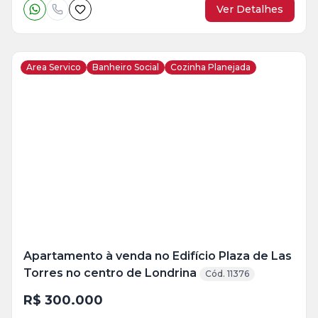
Ver Detalhes
Area Servico
Banheiro Social
Cozinha Planejada
Veja
Mais
+
6
foto
s
Apartamento à venda no Edifício Plaza de Las
Torres no centro de Londrina
Cód. 11376
R$ 300.000