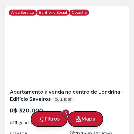
Area Servico
Banheiro Social
Cozinha
Veja
Mais
+
22
foto
s
Apartamento à venda no centro de Londrina -
Edifício Saveiros
Cód. 10191
R$ 320.000
3
Filtros
Mapa
3
Quartos
1
Banheiro
1
Vaga
70,24
m²
Privativo