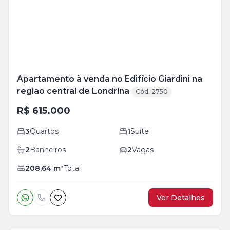
foto
s
Apartamento à venda no Edifício Giardini na
região central de Londrina
Cód. 2750
R$ 615.000
3
Quartos
1
Suíte
2
Banheiros
2
Vagas
208,64
m²
Total
Ver Detalhes