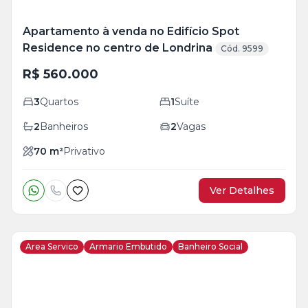
Apartamento à venda no Edifício Spot
Residence no centro de Londrina
Cód. 9599
R$ 560.000
3
Quartos
1
Suíte
2
Banheiros
2
Vagas
70
m²
Privativo
Ver Detalhes
Area Servico
Armario Embutido
Banheiro Social
Veja
Mais