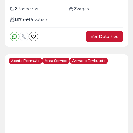
2
Banheiros
2
Vagas
137
m²
Privativo
Ver Detalhes
Aceita Permuta
Area Servico
Armario Embutido
Veja
Mais
+
29
foto
s