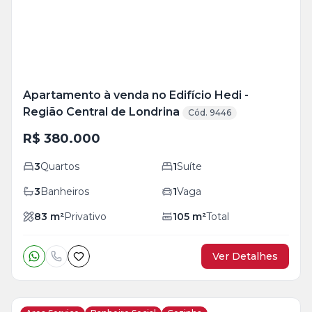
Apartamento à venda no Edifício Hedi -
Região Central de Londrina
Cód. 9446
R$ 380.000
3
Quartos
1
Suíte
3
Banheiros
1
Vaga
83
m²
Privativo
105
m²
Total
Ver Detalhes