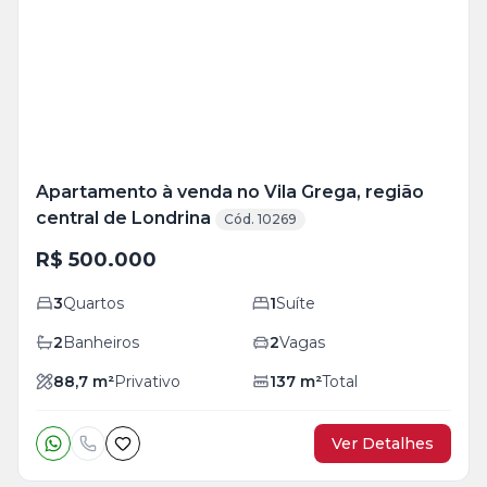
+
29
foto
s
Apartamento à venda no Vila Grega, região
central de Londrina
Cód. 10269
R$ 500.000
3
Quartos
1
Suíte
2
Banheiros
2
Vagas
88,7
m²
Privativo
137
m²
Total
Ver Detalhes