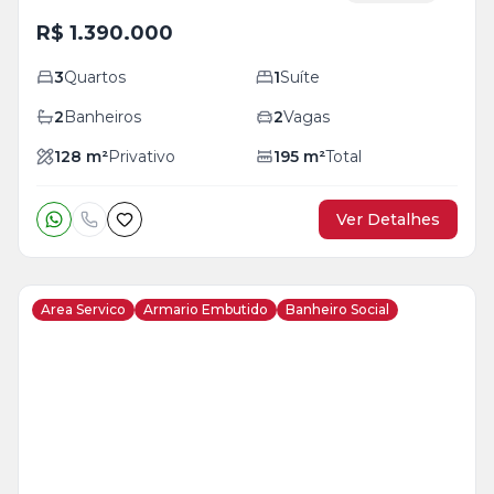
R$ 1.390.000
3
Quartos
1
Suíte
2
Banheiros
2
Vagas
128
m²
Privativo
195
m²
Total
Ver Detalhes
Area Servico
Armario Embutido
Banheiro Social
Veja
Mais
+
23
foto
s