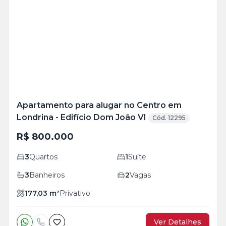
Mais
+
20
foto
s
Apartamento para alugar no Centro em
Londrina - Edifício Dom João VI
Cód. 12295
R$ 800.000
3
Quartos
1
Suíte
3
Banheiros
2
Vagas
177,03
m²
Privativo
Ver Detalhes