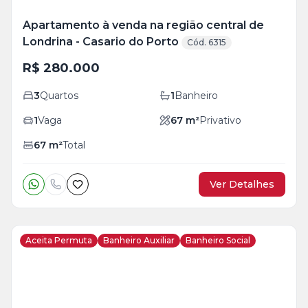
Apartamento à venda na região central de
Londrina - Casario do Porto
Cód. 6315
R$ 280.000
3
Quartos
1
Banheiro
1
Vaga
67
m²
Privativo
67
m²
Total
Ver Detalhes
Aceita Permuta
Banheiro Auxiliar
Banheiro Social
Veja
Mais