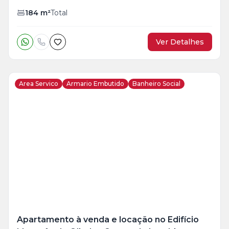
184
m²
Total
Ver Detalhes
Area Servico
Armario Embutido
Banheiro Social
Veja
Mais
+
26
foto
s
Apartamento à venda e locação no Edifício