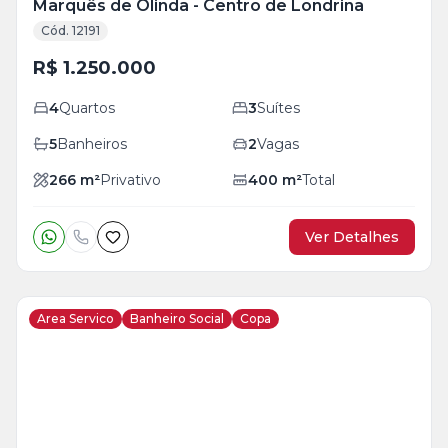
Marquês de Olinda - Centro de Londrina
Cód. 12191
R$ 1.250.000
4
Quartos
3
Suítes
5
Banheiros
2
Vagas
266
m²
Privativo
400
m²
Total
Ver Detalhes
Area Servico
Banheiro Social
Copa
Veja
Mais
+
8
foto
s