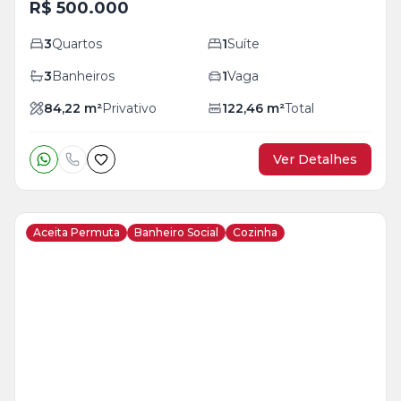
R$ 500.000
3
Quartos
1
Suíte
3
Banheiros
1
Vaga
84,22
m²
Privativo
122,46
m²
Total
Ver Detalhes
Aceita Permuta
Banheiro Social
Cozinha
Veja
Mais
+
18
foto
s