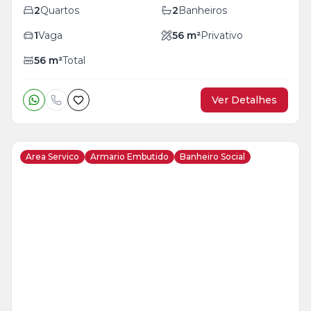
2
Quartos
2
Banheiros
1
Vaga
56
m²
Privativo
56
m²
Total
Ver Detalhes
Area Servico
Armario Embutido
Banheiro Social
Veja
Mais
+
22
foto
s