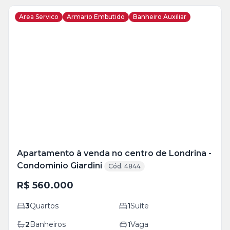
Area Servico
Armario Embutido
Banheiro Auxiliar
Veja
Mais
+
4
foto
s
Apartamento à venda no centro de Londrina -
Condominio Giardini
Cód. 4844
R$ 560.000
3
Quartos
1
Suíte
2
Banheiros
1
Vaga