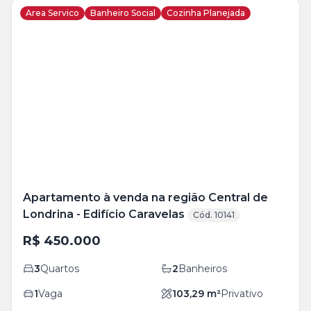
Area Servico
Banheiro Social
Cozinha Planejada
Veja
Mais
+
10
foto
s
Apartamento à venda na região Central de
Londrina - Edifício Caravelas
Cód. 10141
R$ 450.000
3
Quartos
2
Banheiros
1
Vaga
103,29
m²
Privativo