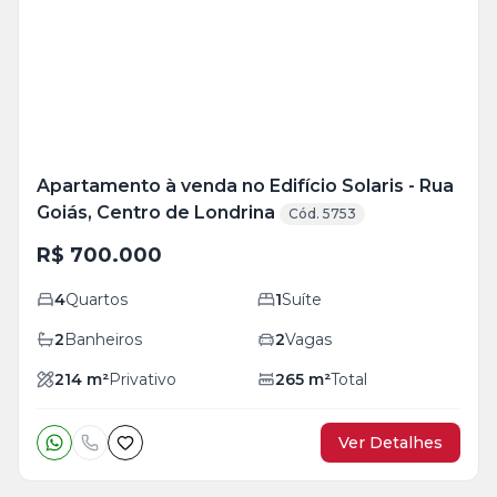
+
23
foto
s
Apartamento à venda no Edifício Solaris - Rua
Goiás, Centro de Londrina
Cód. 5753
R$ 700.000
4
Quartos
1
Suíte
2
Banheiros
2
Vagas
214
m²
Privativo
265
m²
Total
Ver Detalhes