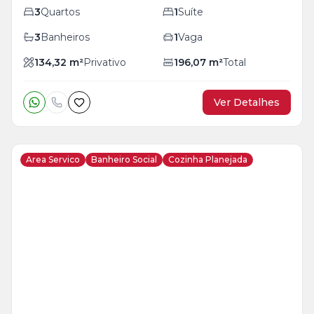
3
Quartos
1
Suíte
3
Banheiros
1
Vaga
134,32
m²
Privativo
196,07
m²
Total
Ver Detalhes
Area Servico
Banheiro Social
Cozinha Planejada
Veja
Mais
+
26
foto
s