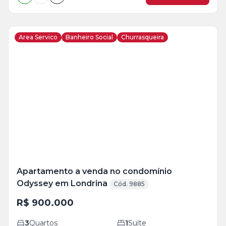
Area Servico
Banheiro Social
Churrasqueira
Veja
Mais
+
18
foto
s
Apartamento a venda no condomínio
Odyssey em Londrina
Cód. 9885
R$ 900.000
3
Quartos
1
Suíte