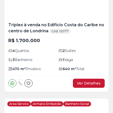
Triplex à venda no Edifício Costa do Caribe no
centro de Londrina
Cód. 12077
R$ 1.700.000
4
Quartos
2
Suítes
3
Banheiros
1
Vaga
470
m²
Privativo
640
m²
Total
Ver Detalhes
Area Servico
Armario Embutido
Banheiro Social