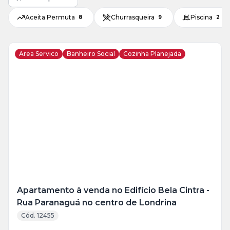
Aceita Permuta
Churrasqueira
Piscina
8
9
2
Area Servico
Banheiro Social
Cozinha Planejada
Veja
Mais
+
14
foto
s
Apartamento à venda no Edifício Bela Cintra -
Rua Paranaguá no centro de Londrina
Cód. 12455