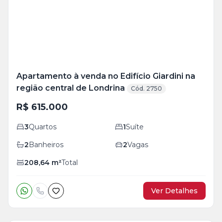
foto
s
Apartamento à venda no Edifício Giardini na
região central de Londrina
Cód. 2750
R$ 615.000
3
Quartos
1
Suíte
2
Banheiros
2
Vagas
208,64
m²
Total
Ver Detalhes