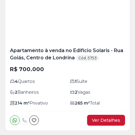
+
23
foto
s
Apartamento à venda no Edifício Solaris - Rua
Goiás, Centro de Londrina
Cód. 5753
R$ 700.000
4
Quartos
1
Suíte
2
Banheiros
2
Vagas
214
m²
Privativo
265
m²
Total
Ver Detalhes