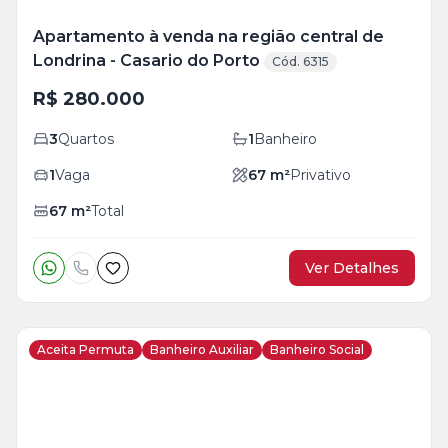
Apartamento à venda na região central de
Londrina - Casario do Porto
Cód. 6315
R$ 280.000
3
Quartos
1
Banheiro
1
Vaga
67
m²
Privativo
67
m²
Total
Ver Detalhes
Aceita Permuta
Banheiro Auxiliar
Banheiro Social
Veja
Mais