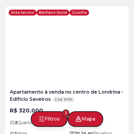
Area Servico
Banheiro Social
Cozinha
Veja
Mais
+
22
foto
s
Apartamento à venda no centro de Londrina -
Edifício Saveiros
Cód. 10191
R$ 320.000
3
Filtros
Mapa
3
Quartos
1
Banheiro
1
Vaga
70,24
m²
Privativo