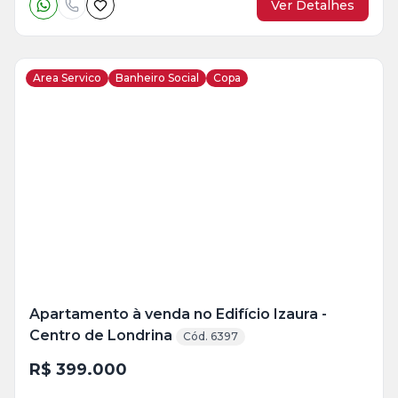
Ver Detalhes
Area Servico
Banheiro Social
Copa
Veja
Mais
+
5
foto
s
Apartamento à venda no Edifício Izaura -
Centro de Londrina
Cód. 6397
R$ 399.000