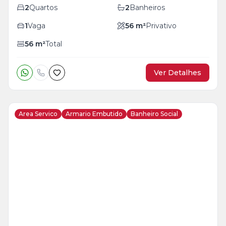
2
Quartos
2
Banheiros
1
Vaga
56
m²
Privativo
56
m²
Total
Ver Detalhes
Area Servico
Armario Embutido
Banheiro Social
Veja
Mais
+
22
foto
s