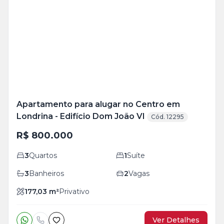
Mais
+
20
foto
s
Apartamento para alugar no Centro em
Londrina - Edifício Dom João VI
Cód. 12295
R$ 800.000
3
Quartos
1
Suíte
3
Banheiros
2
Vagas
177,03
m²
Privativo
Ver Detalhes