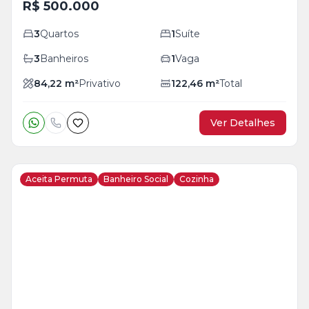
R$ 500.000
3
Quartos
1
Suíte
3
Banheiros
1
Vaga
84,22
m²
Privativo
122,46
m²
Total
Ver Detalhes
Aceita Permuta
Banheiro Social
Cozinha
Veja
Mais
+
18
foto
s