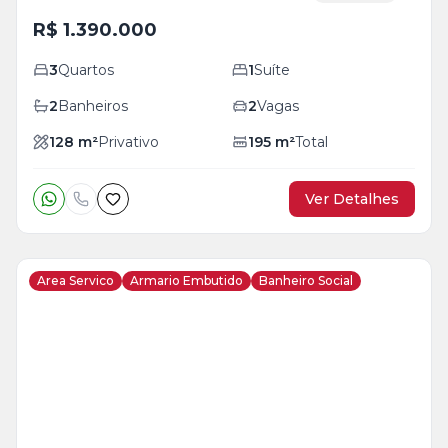
R$ 1.390.000
3
Quartos
1
Suíte
2
Banheiros
2
Vagas
128
m²
Privativo
195
m²
Total
Ver Detalhes
Area Servico
Armario Embutido
Banheiro Social
Veja
Mais
+
23
foto
s