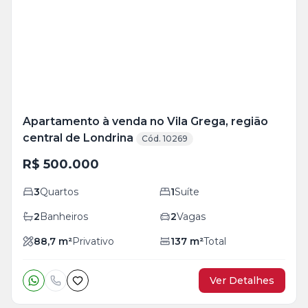
+
29
foto
s
Apartamento à venda no Vila Grega, região
central de Londrina
Cód. 10269
R$ 500.000
3
Quartos
1
Suíte
2
Banheiros
2
Vagas
88,7
m²
Privativo
137
m²
Total
Ver Detalhes