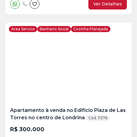
Ver Detalhes
Area Servico
Banheiro Social
Cozinha Planejada
Veja
Mais
+
6
foto
s
Apartamento à venda no Edifício Plaza de Las
Torres no centro de Londrina
Cód. 11376
R$ 300.000