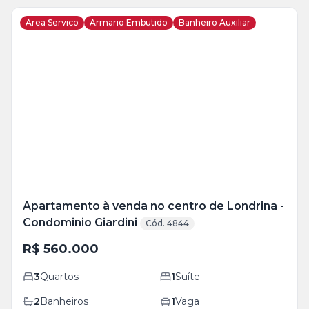
Area Servico
Armario Embutido
Banheiro Auxiliar
Veja
Mais
+
4
foto
s
Apartamento à venda no centro de Londrina -
Condominio Giardini
Cód. 4844
R$ 560.000
3
Quartos
1
Suíte
2
Banheiros
1
Vaga