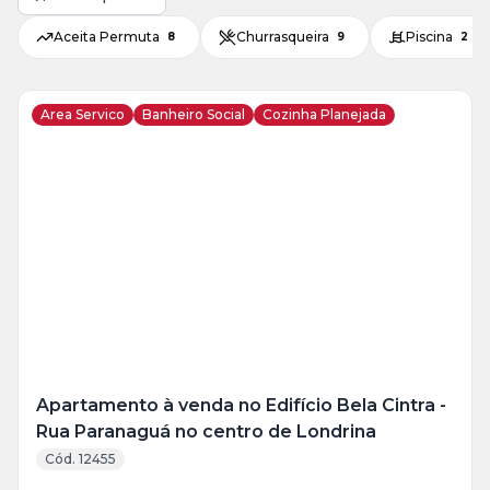
Aceita Permuta
Churrasqueira
Piscina
8
9
2
Area Servico
Banheiro Social
Cozinha Planejada
Veja
Mais
+
14
foto
s
Apartamento à venda no Edifício Bela Cintra -
Rua Paranaguá no centro de Londrina
Cód. 12455