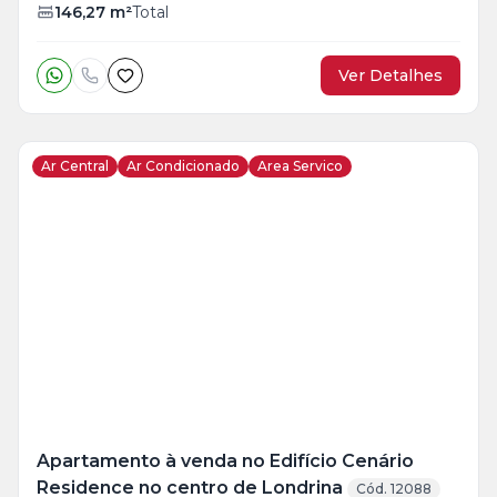
146,27
m²
Total
Ver Detalhes
Ar Central
Ar Condicionado
Area Servico
Veja
Mais
+
45
foto
s
Apartamento à venda no Edifício Cenário
Residence no centro de Londrina
Cód. 12088