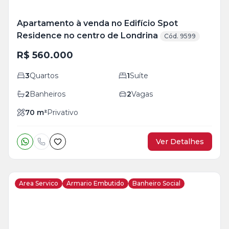
Apartamento à venda no Edifício Spot
Residence no centro de Londrina
Cód. 9599
R$ 560.000
3
Quartos
1
Suíte
2
Banheiros
2
Vagas
70
m²
Privativo
Ver Detalhes
Area Servico
Armario Embutido
Banheiro Social
Veja
Mais