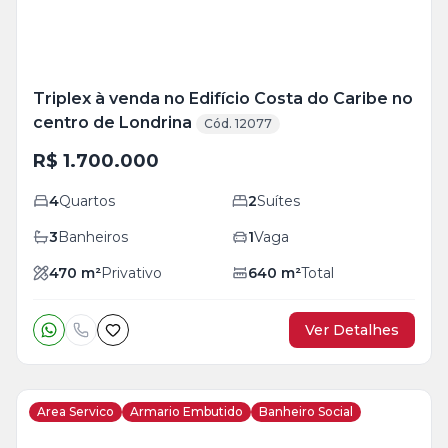
Triplex à venda no Edifício Costa do Caribe no
centro de Londrina
Cód. 12077
R$ 1.700.000
4
Quartos
2
Suítes
3
Banheiros
1
Vaga
470
m²
Privativo
640
m²
Total
Ver Detalhes
Area Servico
Armario Embutido
Banheiro Social