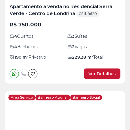
Apartamento à venda no Residencial Serra
Verde - Centro de Londrina
Cód. 8620
R$ 750.000
4
Quartos
3
Suítes
4
Banheiros
2
Vagas
190
m²
Privativo
229,28
m²
Total
Ver Detalhes
Area Servico
Banheiro Auxiliar
Banheiro Social
Veja
Mais
+
16