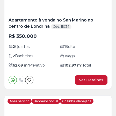
Apartamento à venda no San Marino no
centro de Londrina
Cód. 11034
R$ 350.000
2
Quartos
1
Suíte
2
Banheiros
1
Vaga
62,69
m²
Privativo
102,97
m²
Total
Ver Detalhes
Area Servico
Banheiro Social
Cozinha Planejada
Veja