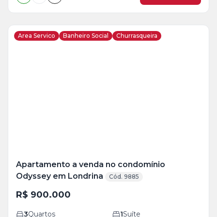
Area Servico
Banheiro Social
Churrasqueira
Veja
Mais
+
18
foto
s
Apartamento a venda no condomínio
Odyssey em Londrina
Cód. 9885
R$ 900.000
3
Quartos
1
Suíte