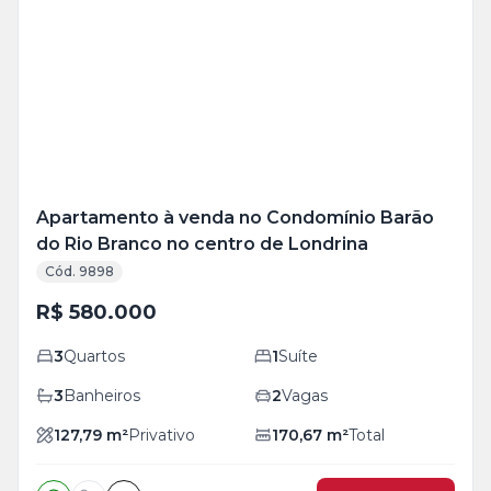
Mais
+
19
foto
s
Apartamento à venda no Condomínio Barão
do Rio Branco no centro de Londrina
Cód. 9898
R$ 580.000
3
Quartos
1
Suíte
3
Banheiros
2
Vagas
127,79
m²
Privativo
170,67
m²
Total