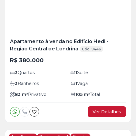
Apartamento à venda no Edifício Hedi -
Região Central de Londrina
Cód. 9446
R$ 380.000
3
Quartos
1
Suíte
3
Banheiros
1
Vaga
83
m²
Privativo
105
m²
Total
Ver Detalhes