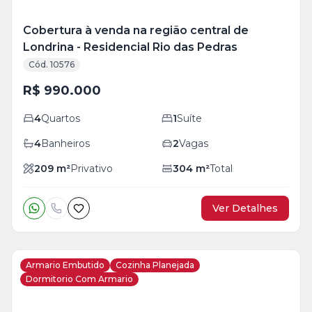
Cobertura à venda na região central de
Londrina - Residencial Rio das Pedras
Cód. 10576
R$ 990.000
4
Quartos
1
Suíte
4
Banheiros
2
Vagas
209
m²
Privativo
304
m²
Total
Ver Detalhes
Armario Embutido
Cozinha Planejada
Dormitorio Com Armario
Veja