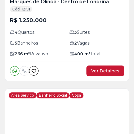
Marquês de Olinda - Centro de Londrina
Cód. 12191
R$ 1.250.000
4
Quartos
3
Suítes
5
Banheiros
2
Vagas
266
m²
Privativo
400
m²
Total
Ver Detalhes
Area Servico
Banheiro Social
Copa
Veja
Mais
+
8
foto
s