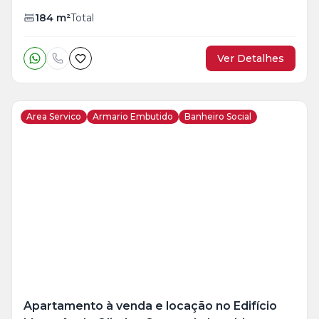
184
m²
Total
Ver Detalhes
Area Servico
Armario Embutido
Banheiro Social
Veja
Mais
+
26
foto
s
Apartamento à venda e locação no Edifício