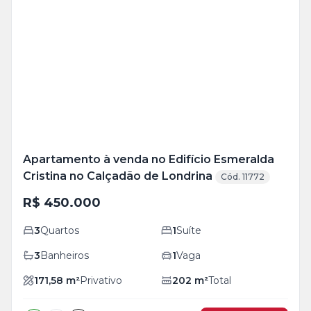
Veja
Mais
+
24
foto
s
Apartamento à venda no Edifício Esmeralda
Cristina no Calçadão de Londrina
Cód. 11772
R$ 450.000
3
Quartos
1
Suíte
3
Banheiros
1
Vaga
171,58
m²
Privativo
202
m²
Total