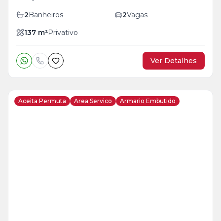
2
Banheiros
2
Vagas
137
m²
Privativo
Ver Detalhes
Aceita Permuta
Area Servico
Armario Embutido
Veja
Mais
+
29
foto
s