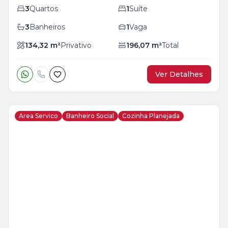
3
Quartos
1
Suíte
3
Banheiros
1
Vaga
134,32
m²
Privativo
196,07
m²
Total
Ver Detalhes
Area Servico
Banheiro Social
Cozinha Planejada
Veja
Mais
+
26
foto
s