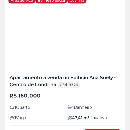
Area Servico
Banheiro Social
Cozinha
Veja
Mais
+
2
foto
s
Apartamento à venda no Edifício Ana Suely -
Centro de Londrina
Cód. 9326
R$ 160.000
1
Quarto
1
Banheiro
1
Vaga
47,41
m²
Privativo