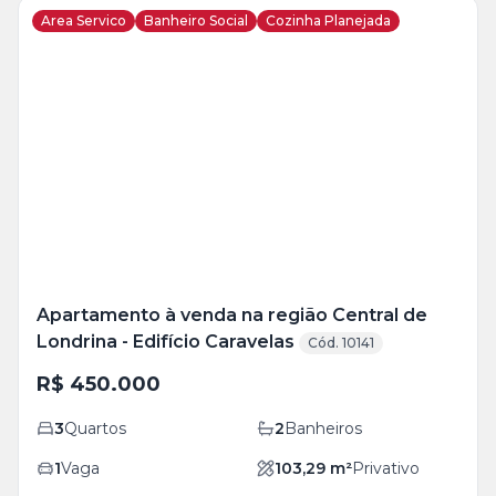
Area Servico
Banheiro Social
Cozinha Planejada
Veja
Mais
+
10
foto
s
Apartamento à venda na região Central de
Londrina - Edifício Caravelas
Cód. 10141
R$ 450.000
3
Quartos
2
Banheiros
1
Vaga
103,29
m²
Privativo