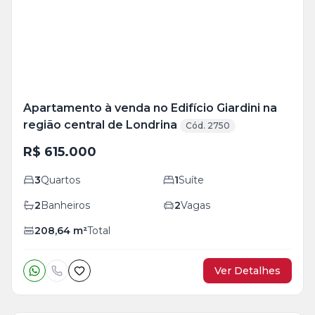
foto
s
Apartamento à venda no Edifício Giardini na
região central de Londrina
Cód. 2750
R$ 615.000
3
Quartos
1
Suíte
2
Banheiros
2
Vagas
208,64
m²
Total
Ver Detalhes