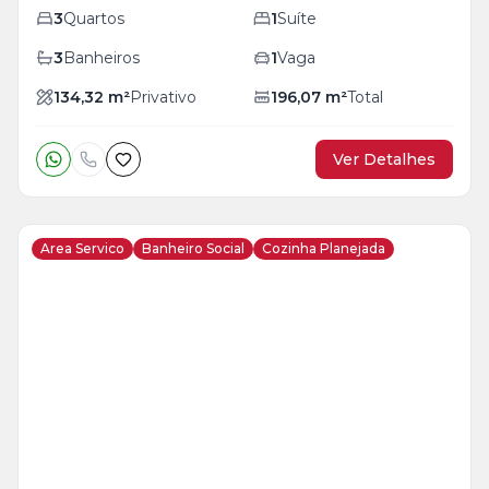
3
Quartos
1
Suíte
3
Banheiros
1
Vaga
134,32
m²
Privativo
196,07
m²
Total
Ver Detalhes
Area Servico
Banheiro Social
Cozinha Planejada
Veja
Mais
+
26
foto
s