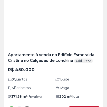
Veja
Mais
+
24
foto
s
Apartamento à venda no Edifício Esmeralda
Cristina no Calçadão de Londrina
Cód. 11772
R$ 450.000
3
Quartos
1
Suíte
3
Banheiros
1
Vaga
171,58
m²
Privativo
202
m²
Total