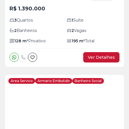
R$ 1.390.000
3
Quartos
1
Suíte
2
Banheiros
2
Vagas
128
m²
Privativo
195
m²
Total
Ver Detalhes
Area Servico
Armario Embutido
Banheiro Social
Veja
Mais
+
23
foto
s