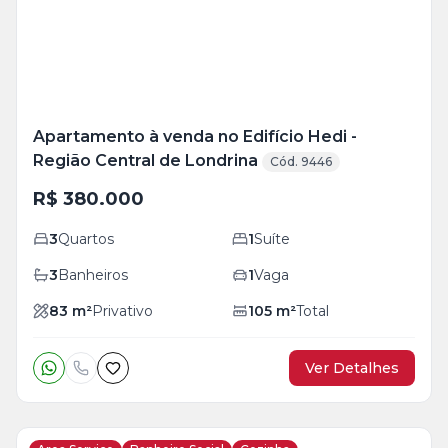
Apartamento à venda no Edifício Hedi -
Região Central de Londrina
Cód. 9446
R$ 380.000
3
Quartos
1
Suíte
3
Banheiros
1
Vaga
83
m²
Privativo
105
m²
Total
Ver Detalhes