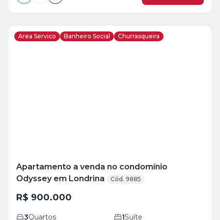
Area Servico
Banheiro Social
Churrasqueira
Veja
Mais
+
18
foto
s
Apartamento a venda no condomínio
Odyssey em Londrina
Cód. 9885
R$ 900.000
3
Quartos
1
Suíte