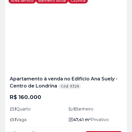
Area Servico
Banheiro Social
Cozinha
Veja
Mais
+
2
foto
s
Apartamento à venda no Edifício Ana Suely -
Centro de Londrina
Cód. 9326
R$ 160.000
1
Quarto
1
Banheiro
1
Vaga
47,41
m²
Privativo