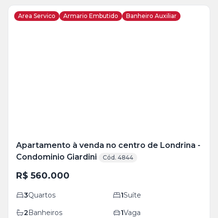
Area Servico
Armario Embutido
Banheiro Auxiliar
Veja
Mais
+
4
foto
s
Apartamento à venda no centro de Londrina -
Condominio Giardini
Cód. 4844
R$ 560.000
3
Quartos
1
Suíte
2
Banheiros
1
Vaga