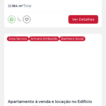
184
m²
Total
Ver Detalhes
Area Servico
Armario Embutido
Banheiro Social
Veja
Mais
+
26
foto
s
Apartamento à venda e locação no Edifício