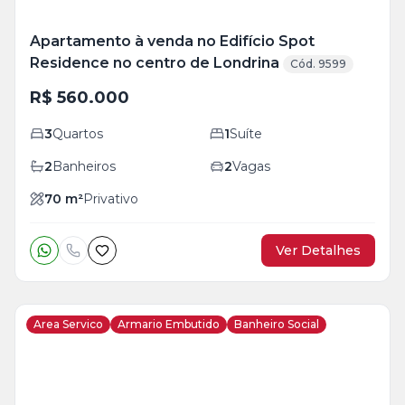
Apartamento à venda no Edifício Spot
Residence no centro de Londrina
Cód. 9599
R$ 560.000
3
Quartos
1
Suíte
2
Banheiros
2
Vagas
70
m²
Privativo
Ver Detalhes
Area Servico
Armario Embutido
Banheiro Social
Veja
Mais