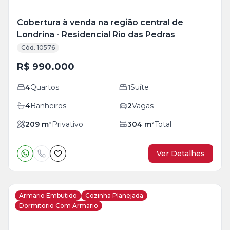
Cobertura à venda na região central de
Londrina - Residencial Rio das Pedras
Cód. 10576
R$ 990.000
4
Quartos
1
Suíte
4
Banheiros
2
Vagas
209
m²
Privativo
304
m²
Total
Ver Detalhes
Armario Embutido
Cozinha Planejada
Dormitorio Com Armario
Veja