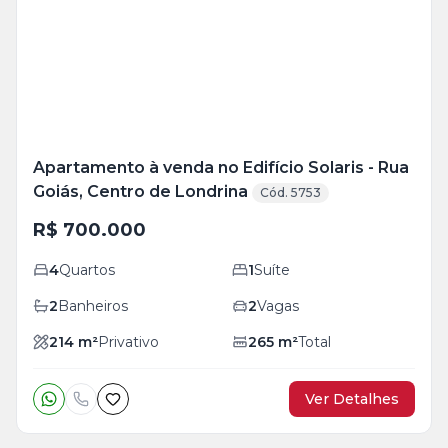
+
23
foto
s
Apartamento à venda no Edifício Solaris - Rua
Goiás, Centro de Londrina
Cód. 5753
R$ 700.000
4
Quartos
1
Suíte
2
Banheiros
2
Vagas
214
m²
Privativo
265
m²
Total
Ver Detalhes