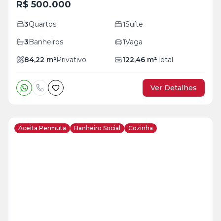
R$ 500.000
3
Quartos
1
Suíte
3
Banheiros
1
Vaga
84,22
m²
Privativo
122,46
m²
Total
Ver Detalhes
Aceita Permuta
Banheiro Social
Cozinha
Veja
Mais
+
18
foto
s