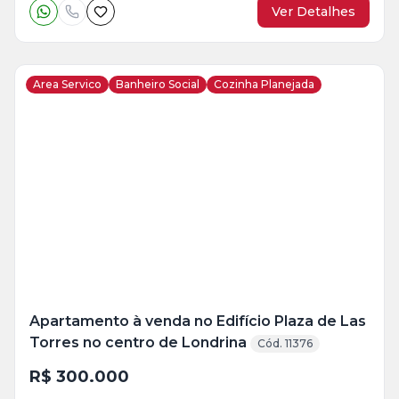
Ver Detalhes
Area Servico
Banheiro Social
Cozinha Planejada
Veja
Mais
+
6
foto
s
Apartamento à venda no Edifício Plaza de Las
Torres no centro de Londrina
Cód. 11376
R$ 300.000