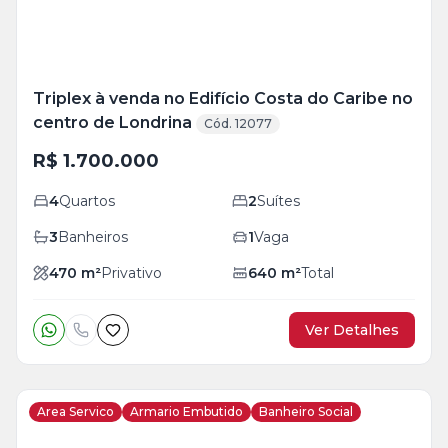
Triplex à venda no Edifício Costa do Caribe no
centro de Londrina
Cód. 12077
R$ 1.700.000
4
Quartos
2
Suítes
3
Banheiros
1
Vaga
470
m²
Privativo
640
m²
Total
Ver Detalhes
Area Servico
Armario Embutido
Banheiro Social