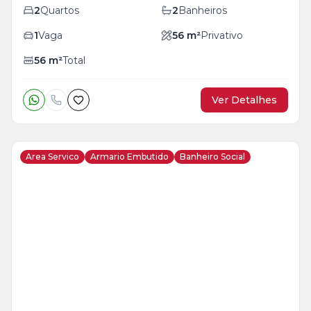
2
Quartos
2
Banheiros
1
Vaga
56
m²
Privativo
56
m²
Total
Ver Detalhes
Area Servico
Armario Embutido
Banheiro Social
Veja
Mais
+
22
foto
s