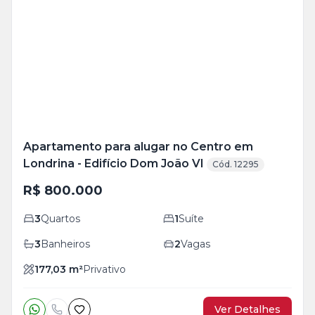
Mais
+
20
foto
s
Apartamento para alugar no Centro em
Londrina - Edifício Dom João VI
Cód. 12295
R$ 800.000
3
Quartos
1
Suíte
3
Banheiros
2
Vagas
177,03
m²
Privativo
Ver Detalhes