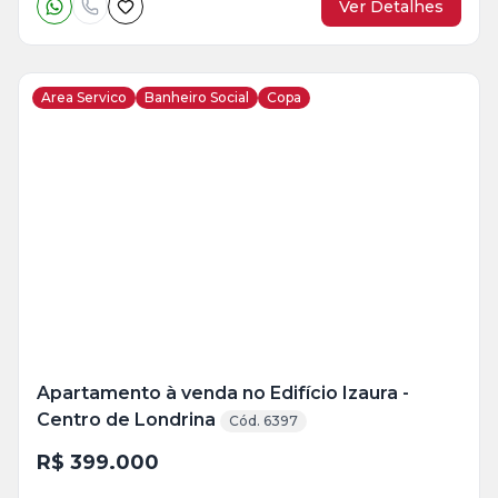
Ver Detalhes
Area Servico
Banheiro Social
Copa
Veja
Mais
+
5
foto
s
Apartamento à venda no Edifício Izaura -
Centro de Londrina
Cód. 6397
R$ 399.000