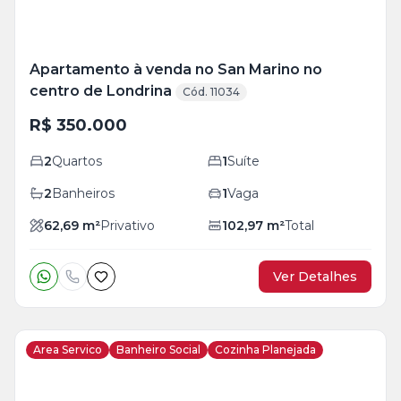
Apartamento à venda no San Marino no
centro de Londrina
Cód. 11034
R$ 350.000
2
Quartos
1
Suíte
2
Banheiros
1
Vaga
62,69
m²
Privativo
102,97
m²
Total
Ver Detalhes
Area Servico
Banheiro Social
Cozinha Planejada
Veja