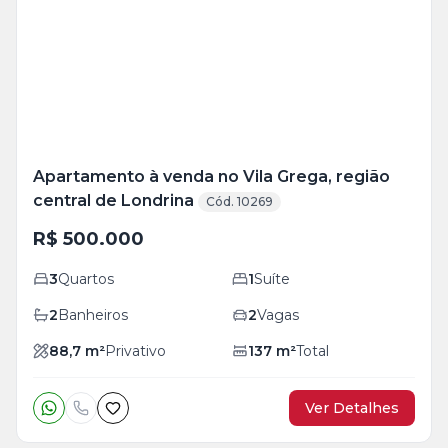
+
29
foto
s
Apartamento à venda no Vila Grega, região
central de Londrina
Cód. 10269
R$ 500.000
3
Quartos
1
Suíte
2
Banheiros
2
Vagas
88,7
m²
Privativo
137
m²
Total
Ver Detalhes