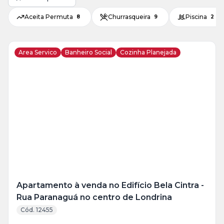
Aceita Permuta
Churrasqueira
Piscina
8
9
2
Area Servico
Banheiro Social
Cozinha Planejada
Veja
Mais
+
14
foto
s
Apartamento à venda no Edifício Bela Cintra -
Rua Paranaguá no centro de Londrina
Cód. 12455