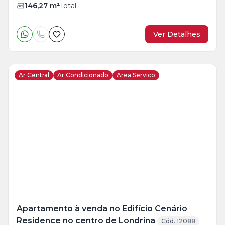
146,27
m²
Total
Ver Detalhes
Ar Central
Ar Condicionado
Area Servico
Veja
Mais
+
45
foto
s
Apartamento à venda no Edifício Cenário
Residence no centro de Londrina
Cód. 12088