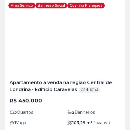
Area Servico
Banheiro Social
Cozinha Planejada
Veja
Mais
+
10
foto
s
Apartamento à venda na região Central de
Londrina - Edifício Caravelas
Cód. 10141
R$ 450.000
3
Quartos
2
Banheiros
1
Vaga
103,29
m²
Privativo