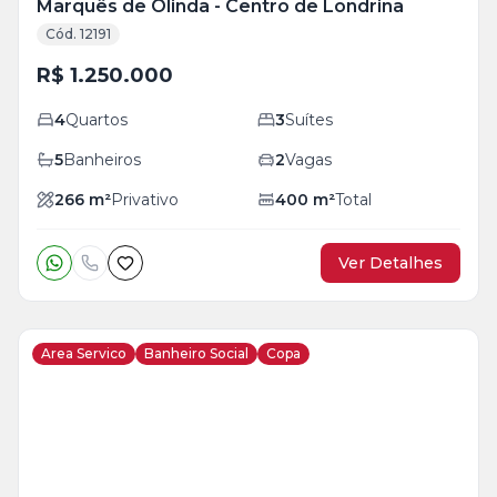
Marquês de Olinda - Centro de Londrina
Cód. 12191
R$ 1.250.000
4
Quartos
3
Suítes
5
Banheiros
2
Vagas
266
m²
Privativo
400
m²
Total
Ver Detalhes
Area Servico
Banheiro Social
Copa
Veja
Mais
+
8
foto
s