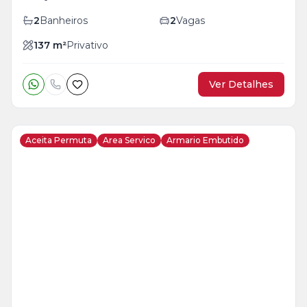
2
Banheiros
2
Vagas
137
m²
Privativo
Ver Detalhes
Aceita Permuta
Area Servico
Armario Embutido
Veja
Mais
+
29
foto
s