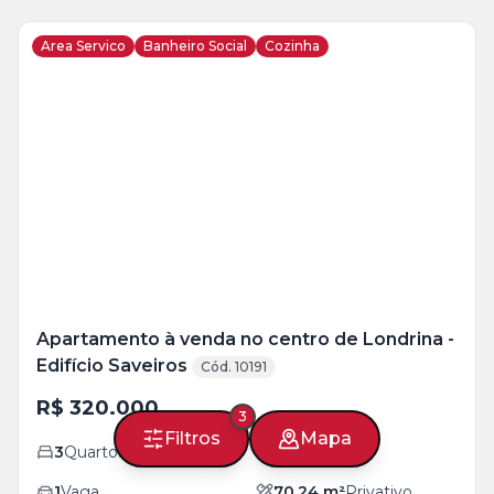
Area Servico
Banheiro Social
Cozinha
Veja
Mais
+
22
foto
s
Apartamento à venda no centro de Londrina -
Edifício Saveiros
Cód. 10191
R$ 320.000
3
Filtros
Mapa
3
Quartos
1
Banheiro
1
Vaga
70,24
m²
Privativo