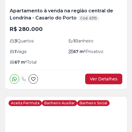
Apartamento à venda na região central de
Londrina - Casario do Porto
Cód. 6315
R$ 280.000
3
Quartos
1
Banheiro
1
Vaga
67
m²
Privativo
67
m²
Total
Ver Detalhes
Aceita Permuta
Banheiro Auxiliar
Banheiro Social
Veja
Mais