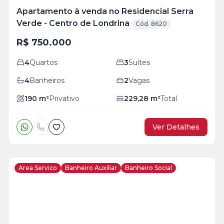
Apartamento à venda no Residencial Serra
Verde - Centro de Londrina
Cód. 8620
R$ 750.000
4
Quartos
3
Suítes
4
Banheiros
2
Vagas
190
m²
Privativo
229,28
m²
Total
Ver Detalhes
Area Servico
Banheiro Auxiliar
Banheiro Social
Veja
Mais
+
16