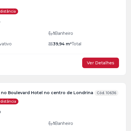
distância
0
1
Banheiro
vativo
39,94
m²
Total
Ver Detalhes
a no Boulevard Hotel no centro de Londrina
Cód. 10636
distância
0
1
Banheiro