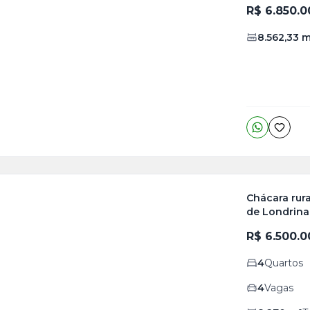
ja
R$ 6.850.0
is
8.562,33
m
o
s
Chácara rura
de Londrina
ja
R$ 6.500.0
is
4
Quartos
1
o
s
4
Vagas