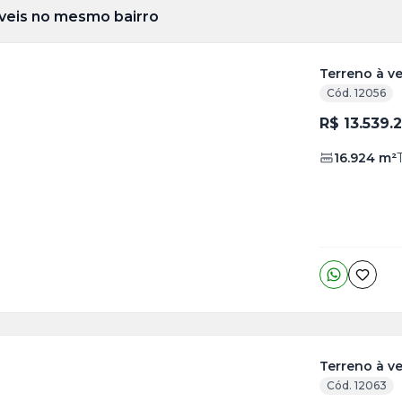
veis no mesmo bairro
Terreno à ve
Cód. 12056
ja
R$ 13.539.
is
16.924
m²
8
o
s
Terreno à ve
Cód. 12063