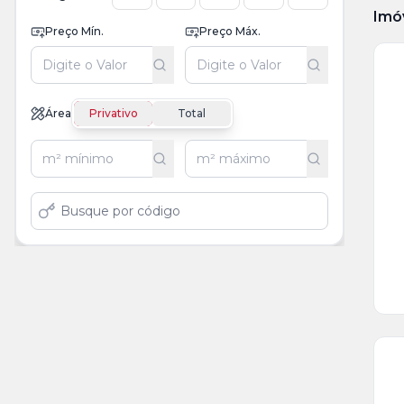
Imó
Preço Mín.
Preço Máx.
Ve
Área
Privativo
Total
Ma
+
fot