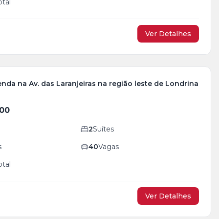
otal
Ver Detalhes
nda na Av. das Laranjeiras na região leste de Londrina
000
2
Suítes
s
40
Vagas
otal
Ver Detalhes