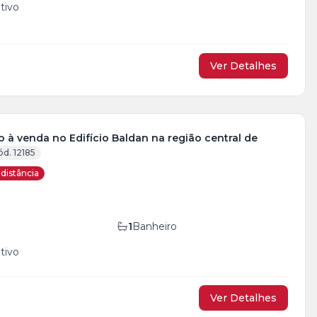
tivo
Ver Detalhes
 à venda no Edifício Baldan na região central de
ód. 12185
distância
1
Banheiro
tivo
Ver Detalhes