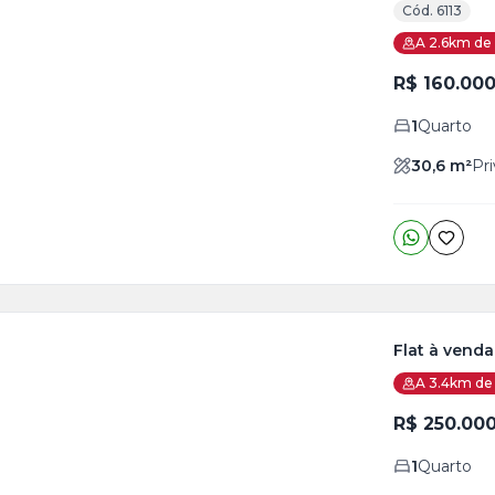
Cód. 6113
A 2.6km de 
R$ 160.00
1
Quarto
30,6
m²
Pri
Flat à vend
A 3.4km de 
ja
is
R$ 250.00
1
Quarto
o
s