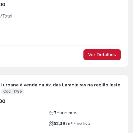
00
²
Total
Ver Detalhes
l urbana à venda na Av. das Laranjeiras na região leste
Cód. 11786
00
3
Banheiros
52,39
m²
Privativo