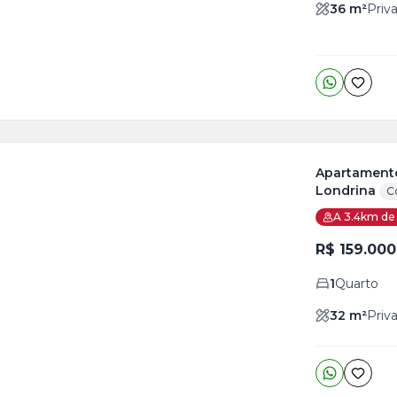
36
m²
Priva
Apartamento
Londrina
C
ja
A 3.4km de 
is
R$ 159.000
o
s
1
Quarto
32
m²
Priva