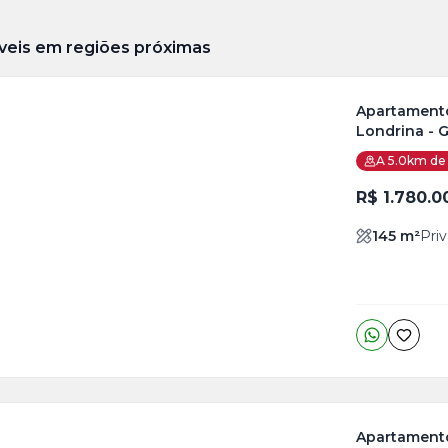
veis em regiões próximas
Apartamento 
Londrina - 
ja
A 5.0km de 
is
R$ 1.780.0
1
o
s
145
m²
Priv
Apartamento