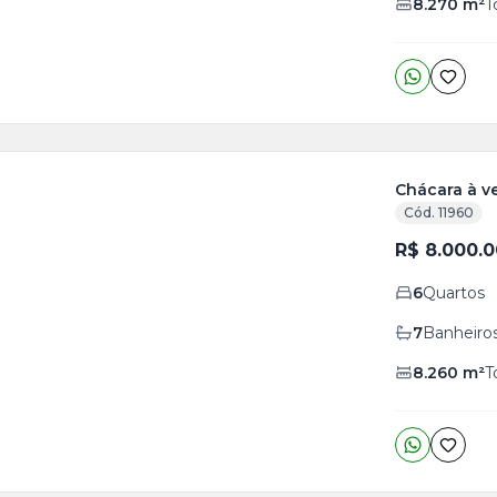
8.270
m²
T
Chácara à ve
Cód. 11960
ja
R$ 8.000.
is
6
Quartos
3
o
s
7
Banheiro
8.260
m²
T