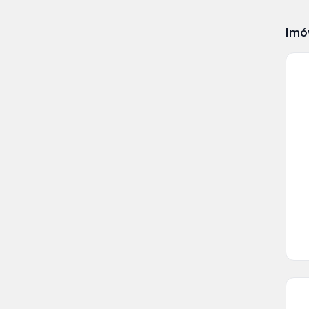
Imó
Ve
Ma
+
4
fot