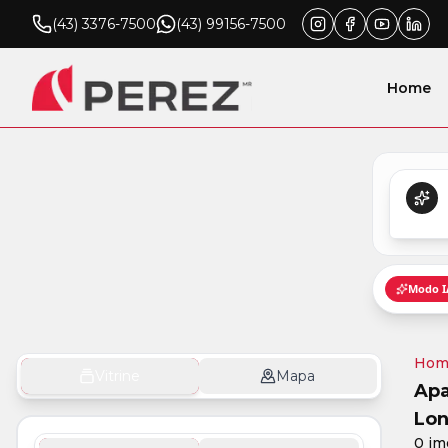
(43) 3376-7500
(43) 99156-7500
Home
Hom
Vitrine
Mapa
Apa
Lon
0 im