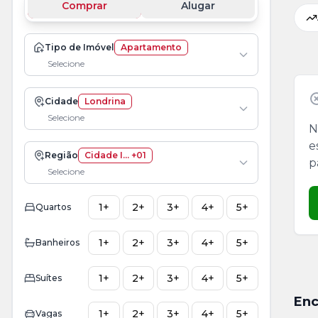
Comprar
Alugar
Tipo de Imóvel
Apartamento
Selecione
Cidade
Londrina
Selecione
N
e
Região
Cidade I... +01
p
Selecione
1+
2+
3+
4+
5+
Quartos
1+
2+
3+
4+
5+
Banheiros
1+
2+
3+
4+
5+
Suítes
Enc
1+
2+
3+
4+
5+
Vagas