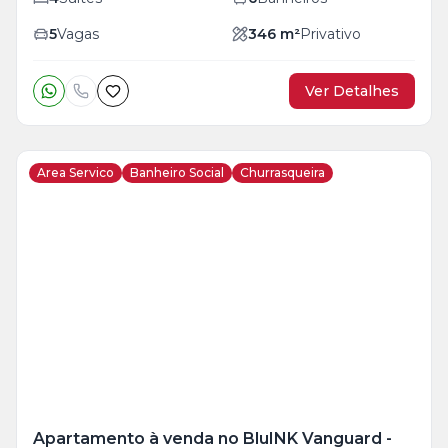
5
Vagas
346
m²
Privativo
Ver Detalhes
Area Servico
Banheiro Social
Churrasqueira
Veja
Mais
+
11
foto
s
Apartamento à venda no BluINK Vanguard -