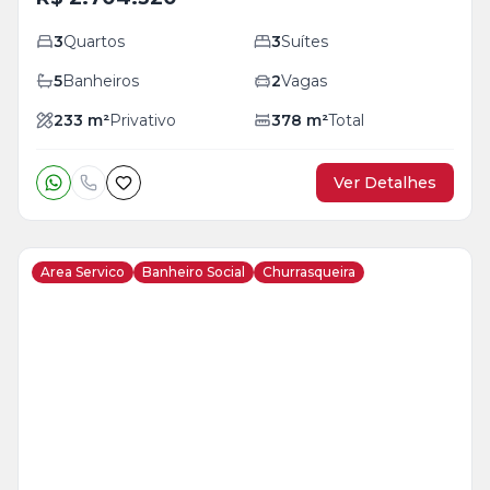
3
Quartos
3
Suítes
5
Banheiros
2
Vagas
233
m²
Privativo
378
m²
Total
Ver Detalhes
Area Servico
Banheiro Social
Churrasqueira
Veja
Mais
+
41
foto
s