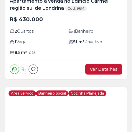
Apartamento à venda no Edifício Carmel,
região sul de Londrina
Cód. 9614
R$ 430.000
2
Quartos
1
Banheiro
1
Vaga
51
m²
Privativo
85
m²
Total
Ver Detalhes
Area Servico
Banheiro Social
Cozinha Planejada
Veja
Mais
+
6
foto
s