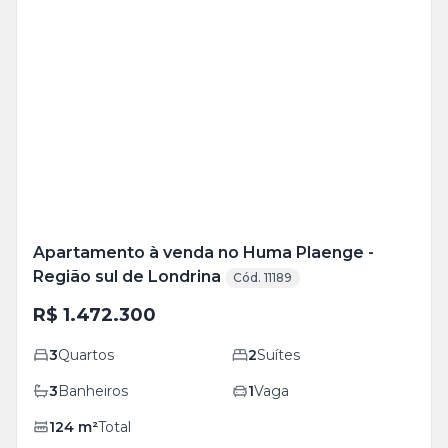
Veja
Mais
+
8
foto
s
Apartamento à venda no Huma Plaenge -
Região sul de Londrina
Cód. 11189
R$ 1.472.300
3
Quartos
2
Suítes
3
Banheiros
1
Vaga
124
m²
Total