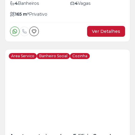
4
Banheiros
4
Vagas
165
m²
Privativo
Ver Detalhes
Area Servico
Banheiro Social
Cozinha
Veja
Mais
+
14
foto
s