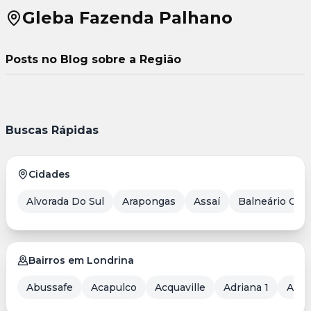
tornou o metro quadrado mais desejado da
Gleba Fazenda Palhano
cidade
28/02/2026
1 min
Bairros de Londrina +1
Posts no Blog sobre a Região
Buscas Rápidas
Cidades
Alvorada Do Sul
Arapongas
Assaí
Balneário Cam
Bairros em Londrina
Abussafe
Acapulco
Acquaville
Adriana 1
Aero