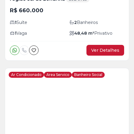
R$ 660.000
1
Suíte
2
Banheiros
1
Vaga
48,48
m²
Privativo
Ver Detalhes
Ar Condicionado
Area Servico
Banheiro Social
Veja
Mais
+
29
foto
s