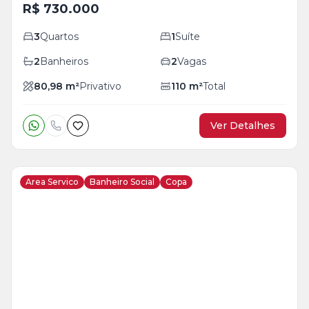
R$ 730.000
3
Quartos
1
Suíte
2
Banheiros
2
Vagas
80,98
m²
Privativo
110
m²
Total
Ver Detalhes
Area Servico
Banheiro Social
Copa
Veja
Mais
+
20
foto
s