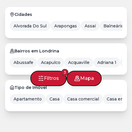
Cidades
Alvorada Do Sul
Arapongas
Assaí
Balneário Ca
Bairros em Londrina
Abussafe
Acapulco
Acquaville
Adriana 1
Aer
3
Filtros
Mapa
Tipo de Imóvel
Apartamento
Casa
Casa comercial
Casa em Co
Gleba Palhano em Londrina: por que o bairro se