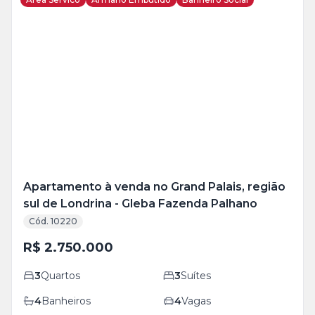
Veja
Mais
+
43
foto
s
Apartamento à venda no Grand Palais, região
sul de Londrina - Gleba Fazenda Palhano
Cód. 10220
R$ 2.750.000
3
Quartos
3
Suítes
4
Banheiros
4
Vagas