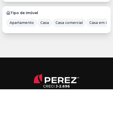
Tipo de Imóvel
Apartamento
Casa
Casa comercial
Casa em Con
CRECI
J-2.696
(43) 3376-7500
falecom@imobiliariaperez.com.br