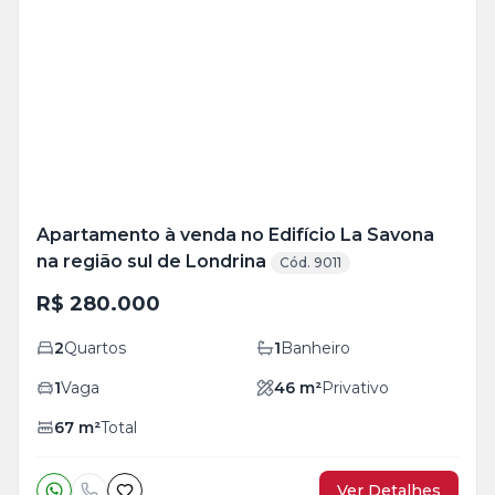
Mais
+
12
foto
s
Apartamento à venda no Edifício La Savona
na região sul de Londrina
Cód. 9011
R$ 280.000
2
Quartos
1
Banheiro
1
Vaga
46
m²
Privativo
67
m²
Total
Ver Detalhes