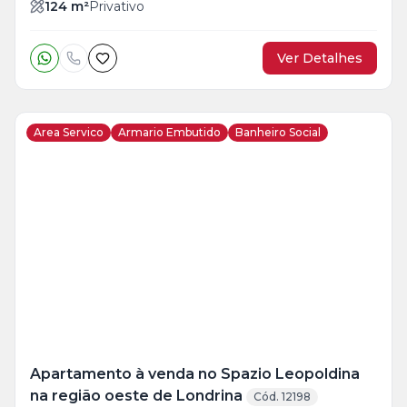
124
m²
Privativo
Ver Detalhes
Area Servico
Armario Embutido
Banheiro Social
Veja
Mais
+
13
foto
s
Apartamento à venda no Spazio Leopoldina
na região oeste de Londrina
Cód. 12198