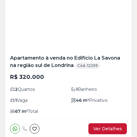
Mais
+
5
foto
s
Apartamento à venda no Edifício La Savona
na região sul de Londrina
Cód. 12299
R$ 320.000
2
Quartos
1
Banheiro
1
Vaga
46
m²
Privativo
67
m²
Total
Ver Detalhes