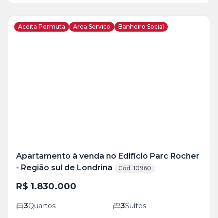
Aceita Permuta
Area Servico
Banheiro Social
Veja
Mais
+
22
foto
s
Apartamento à venda no Edifício Parc Rocher
- Região sul de Londrina
Cód. 10960
R$ 1.830.000
3
Quartos
3
Suítes