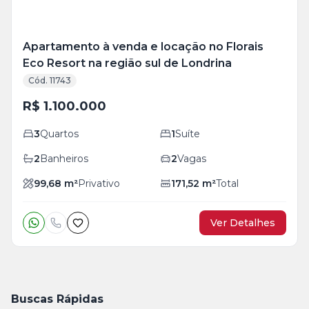
Apartamento à venda e locação no Florais
Eco Resort na região sul de Londrina
Cód. 11743
R$ 1.100.000
3
Quartos
1
Suíte
2
Banheiros
2
Vagas
99,68
m²
Privativo
171,52
m²
Total
Ver Detalhes
Buscas Rápidas