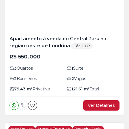
Apartamento à venda no Central Park na
região oeste de Londrina
Cód. 8133
R$ 550.000
3
Quartos
1
Suíte
2
Banheiros
2
Vagas
79,43
m²
Privativo
121,61
m²
Total
Ver Detalhes
Area Servico
Armario Embutido
Banheiro Social