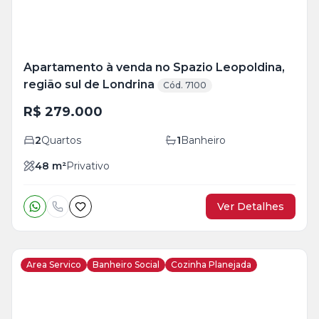
Apartamento à venda no Spazio Leopoldina,
região sul de Londrina
Cód. 7100
R$ 279.000
2
Quartos
1
Banheiro
48
m²
Privativo
Ver Detalhes
Area Servico
Banheiro Social
Cozinha Planejada
Veja