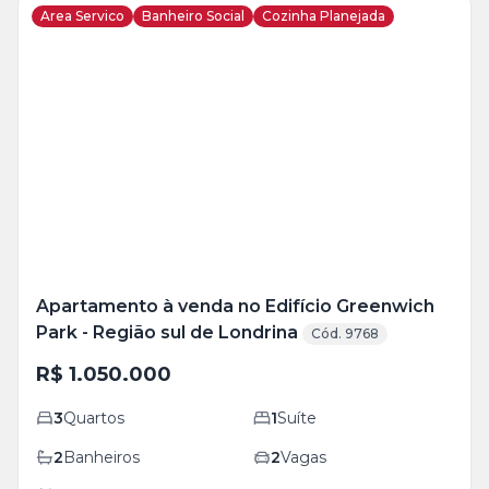
Area Servico
Banheiro Social
Cozinha Planejada
Veja
Mais
+
12
foto
s
Apartamento à venda no Edifício Greenwich
Park - Região sul de Londrina
Cód. 9768
R$ 1.050.000
3
Quartos
1
Suíte
2
Banheiros
2
Vagas