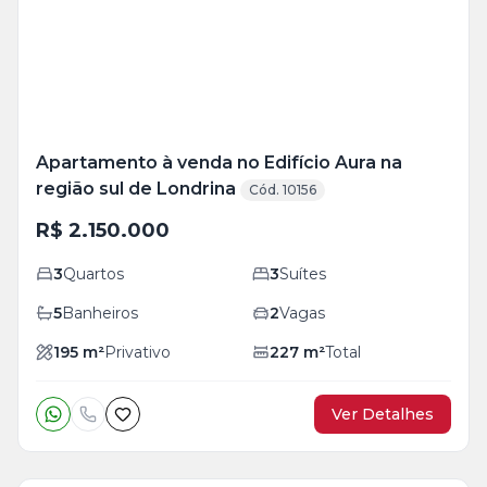
foto
s
Apartamento à venda no Edifício Aura na
região sul de Londrina
Cód. 10156
R$ 2.150.000
3
Quartos
3
Suítes
5
Banheiros
2
Vagas
195
m²
Privativo
227
m²
Total
Ver Detalhes