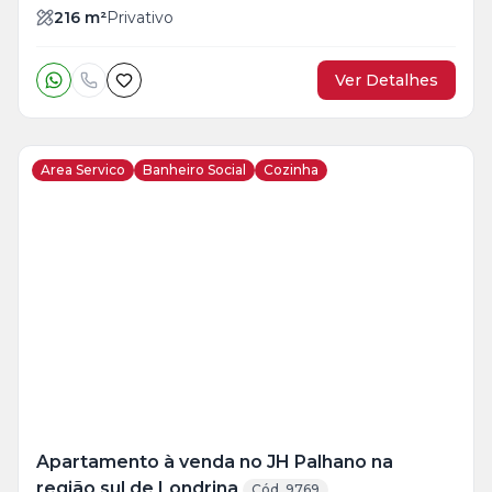
216
m²
Privativo
Ver Detalhes
Area Servico
Banheiro Social
Cozinha
Veja
Mais
+
12
foto
s
Apartamento à venda no JH Palhano na
região sul de Londrina
Cód. 9769