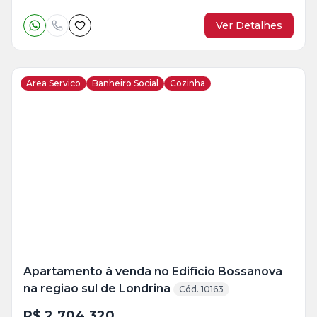
Ver Detalhes
Area Servico
Banheiro Social
Cozinha
Veja
Mais
+
26
foto
s
Apartamento à venda no Edifício Bossanova
na região sul de Londrina
Cód. 10163
R$ 2.704.320