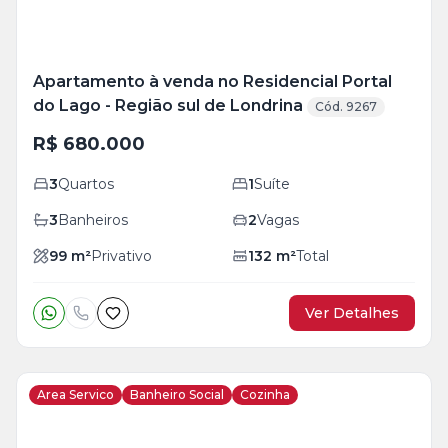
Apartamento à venda no Residencial Portal
do Lago - Região sul de Londrina
Cód. 9267
R$ 680.000
3
Quartos
1
Suíte
3
Banheiros
2
Vagas
99
m²
Privativo
132
m²
Total
Ver Detalhes
Area Servico
Banheiro Social
Cozinha
Veja