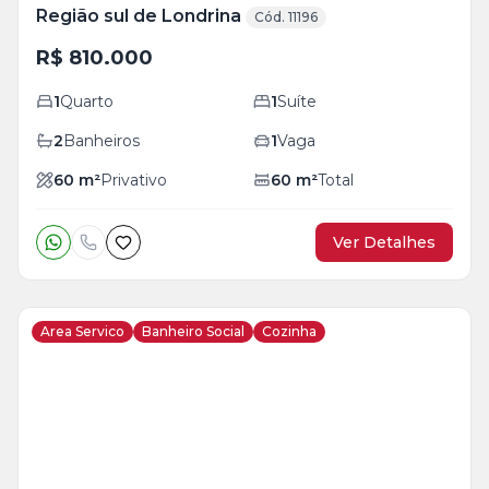
Região sul de Londrina
Cód. 11196
R$ 810.000
1
Quarto
1
Suíte
2
Banheiros
1
Vaga
60
m²
Privativo
60
m²
Total
Ver Detalhes
Area Servico
Banheiro Social
Cozinha