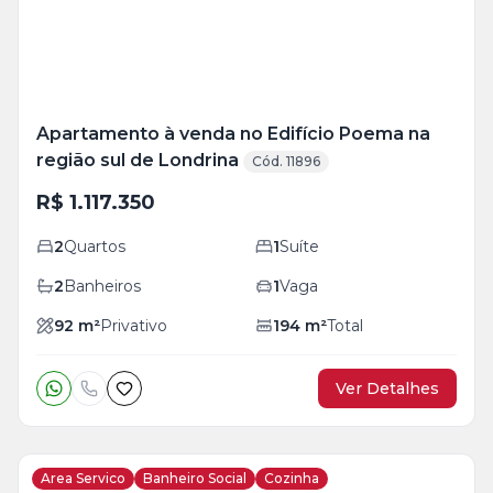
Apartamento à venda no Edifício Poema na
região sul de Londrina
Cód. 11896
R$ 1.117.350
2
Quartos
1
Suíte
2
Banheiros
1
Vaga
92
m²
Privativo
194
m²
Total
Ver Detalhes
Area Servico
Banheiro Social
Cozinha