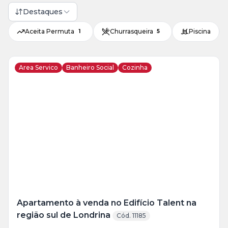
Destaques
Aceita Permuta
Churrasqueira
Piscina
1
5
Area Servico
Banheiro Social
Cozinha
Veja
Mais
+
17
foto
s
Apartamento à venda no Edifício Talent na
região sul de Londrina
Cód. 11185