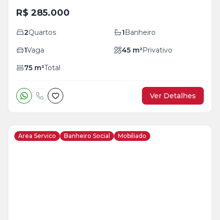
R$ 285.000
2
Quartos
1
Banheiro
1
Vaga
45
m²
Privativo
75
m²
Total
Ver Detalhes
Area Servico
Banheiro Social
Mobiliado
Veja
Mais
+
10
foto
s