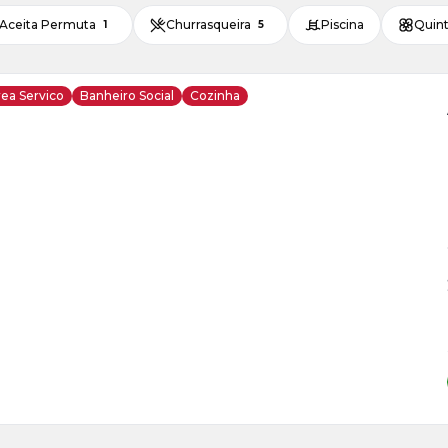
Aceita Permuta
Churrasqueira
Piscina
Quint
1
5
ea Servico
Banheiro Social
Cozinha
ja
is
7
o
s