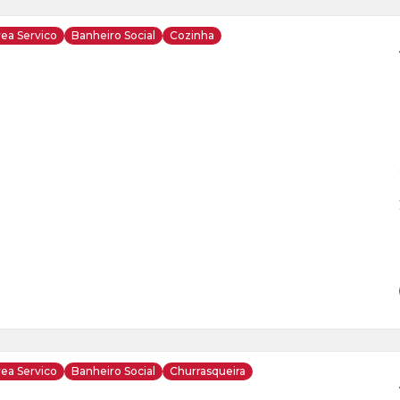
ea Servico
Banheiro Social
Cozinha
ja
is
6
o
s
ea Servico
Banheiro Social
Churrasqueira