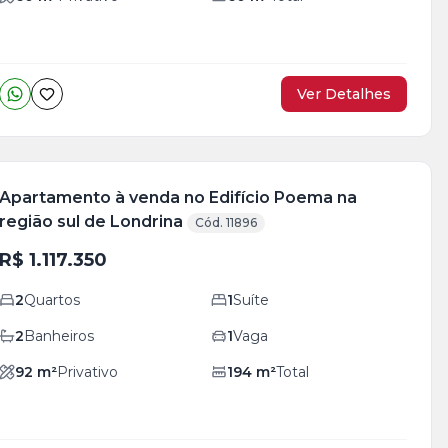
Ver Detalhes
Apartamento à venda no Edifício Poema na
região sul de Londrina
Cód. 11896
R$ 1.117.350
2
Quartos
1
Suíte
2
Banheiros
1
Vaga
92
m²
Privativo
194
m²
Total