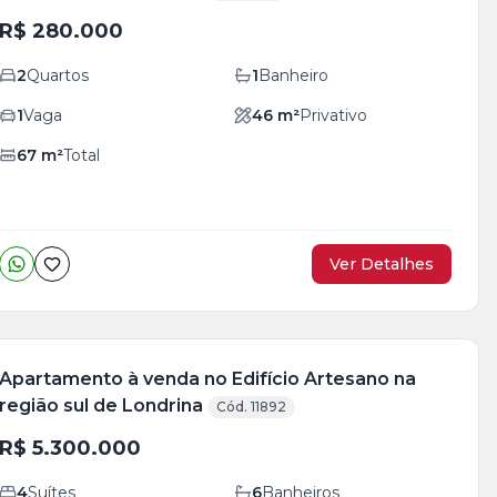
R$ 280.000
2
Quartos
1
Banheiro
1
Vaga
46
m²
Privativo
67
m²
Total
Ver Detalhes
Apartamento à venda no Edifício Artesano na
região sul de Londrina
Cód. 11892
R$ 5.300.000
4
Suítes
6
Banheiros