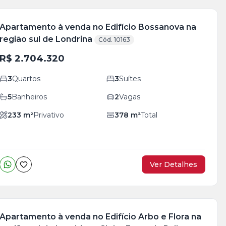
Apartamento à venda no Edifício Bossanova na
região sul de Londrina
Cód. 10163
R$ 2.704.320
3
Quartos
3
Suítes
5
Banheiros
2
Vagas
233
m²
Privativo
378
m²
Total
Ver Detalhes
Apartamento à venda no Edifício Arbo e Flora na