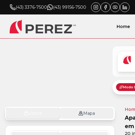
(43) 3376-7500
(43) 99156-7500
Home
Hom
Vitrine
Mapa
Apa
em 
20 i