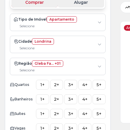
Comprar
Alugar
Tipo de Imóvel
Apartamento
Selecione
Ar
Cidade
Londrina
Ve
Selecione
Ma
+
1
Região
Gleba Fa... +01
fot
Selecione
1+
2+
3+
4+
5+
Quartos
1+
2+
3+
4+
5+
Banheiros
1+
2+
3+
4+
5+
Suítes
1+
2+
3+
4+
5+
Vagas