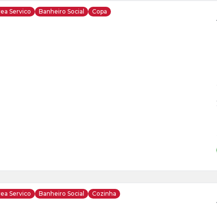
ea Servico
Banheiro Social
Copa
ja
is
0
o
s
ea Servico
Banheiro Social
Cozinha