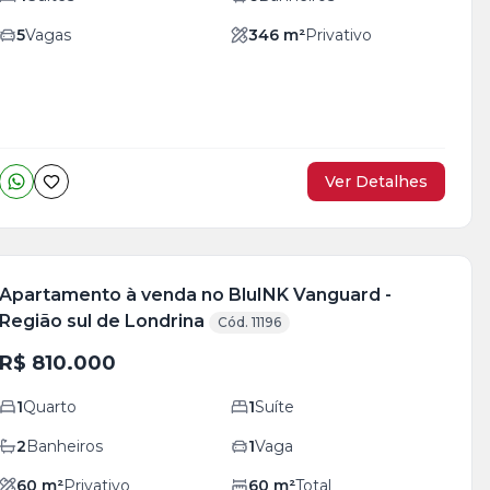
5
Vagas
346
m²
Privativo
Ver Detalhes
Apartamento à venda no BluINK Vanguard -
Região sul de Londrina
Cód. 11196
R$ 810.000
1
Quarto
1
Suíte
2
Banheiros
1
Vaga
60
m²
Privativo
60
m²
Total