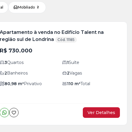
al
Mobiliado
2
Apartamento à venda no Edifício Talent na
região sul de Londrina
Cód. 11185
R$ 730.000
3
Quartos
1
Suíte
2
Banheiros
2
Vagas
80,98
m²
Privativo
110
m²
Total
Ver Detalhes