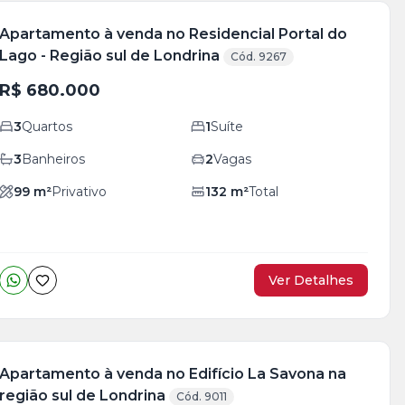
Apartamento à venda no Residencial Portal do
Lago - Região sul de Londrina
Cód. 9267
R$ 680.000
3
Quartos
1
Suíte
3
Banheiros
2
Vagas
99
m²
Privativo
132
m²
Total
Ver Detalhes
Apartamento à venda no Edifício La Savona na
região sul de Londrina
Cód. 9011