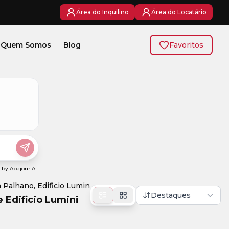
Área do Inquilino
Área do Locatário
Quem Somos
Blog
Favoritos
Palhano, Edificio Lumini
Destaques
 Edificio Lumini