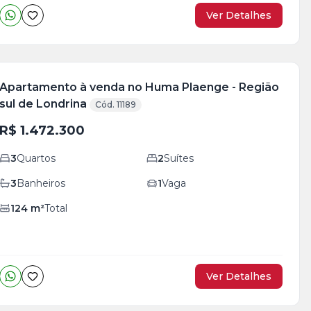
Ver Detalhes
Apartamento à venda no Huma Plaenge - Região
sul de Londrina
Cód. 11189
R$ 1.472.300
3
Quartos
2
Suítes
3
Banheiros
1
Vaga
124
m²
Total
Ver Detalhes