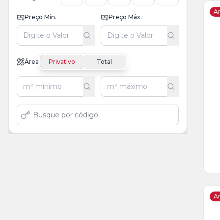
Ar
Preço Mín.
Preço Máx.
Ve
Ma
Área
Privativo
Total
+
2
fot
Ar