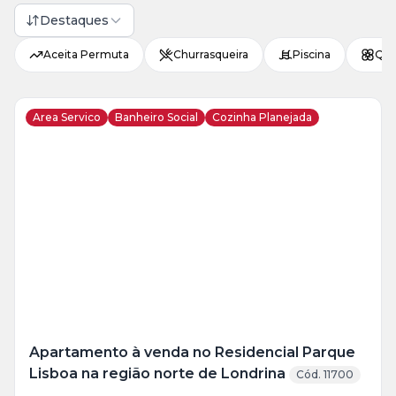
Destaques
Aceita Permuta
Churrasqueira
Piscina
Qui
Area Servico
Banheiro Social
Cozinha Planejada
Veja
Mais
+
6
foto
s
Apartamento à venda no Residencial Parque
Lisboa na região norte de Londrina
Cód. 11700