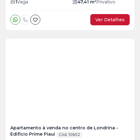
1
Vaga
47,41
m²
Privativo
Ver Detalhes
Veja
Mais
+
5
foto
s
Apartamento à venda no centro de Londrina -
Edifício Prime Piauí
Cód. 10602