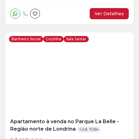
Ver Detalhes
Banheiro Social
Cozinha
Sala Jantar
Veja
Mais
+
15
foto
s
Apartamento à venda no Parque La Belle -
Região norte de Londrina
Cód. 11264