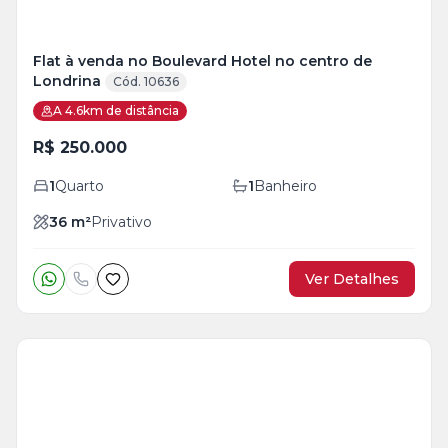
Flat à venda no Boulevard Hotel no centro de
Londrina
Cód. 10636
A 4.6km de distância
R$ 250.000
1
Quarto
1
Banheiro
36
m²
Privativo
Ver Detalhes
Veja
Mais