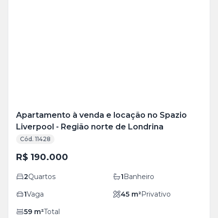
Veja
Mais
+
13
foto
s
Apartamento à venda e locação no Spazio
Liverpool - Região norte de Londrina
Cód. 11428
R$ 190.000
2
Quartos
1
Banheiro
1
Vaga
45
m²
Privativo
59
m²
Total