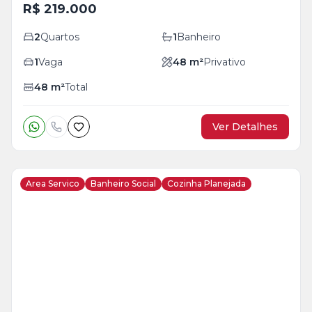
R$ 219.000
2
Quartos
1
Banheiro
1
Vaga
48
m²
Privativo
48
m²
Total
Ver Detalhes
Area Servico
Banheiro Social
Cozinha Planejada
Veja
Mais
+
14
foto
s