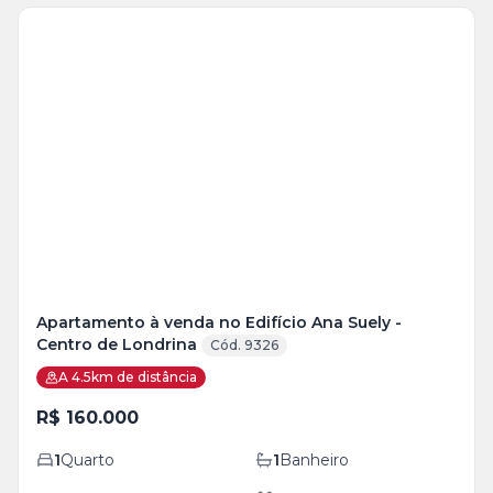
Veja
Mais
+
2
foto
s
Apartamento à venda no Edifício Ana Suely -
Centro de Londrina
Cód. 9326
A 4.5km de distância
R$ 160.000
1
Quarto
1
Banheiro