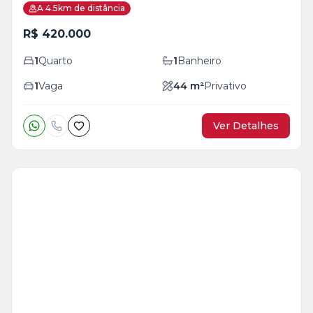
A 4.5km de distância
R$ 420.000
1
Quarto
1
Banheiro
1
Vaga
44
m²
Privativo
Ver Detalhes
Veja
Mais
+
15
foto
s