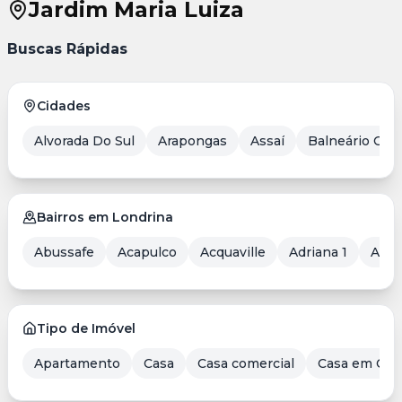
Jardim Maria Luiza
Buscas Rápidas
Cidades
Alvorada Do Sul
Arapongas
Assaí
Balneário Cam
Bairros em Londrina
Abussafe
Acapulco
Acquaville
Adriana 1
Aero
Tipo de Imóvel
Apartamento
Casa
Casa comercial
Casa em Con