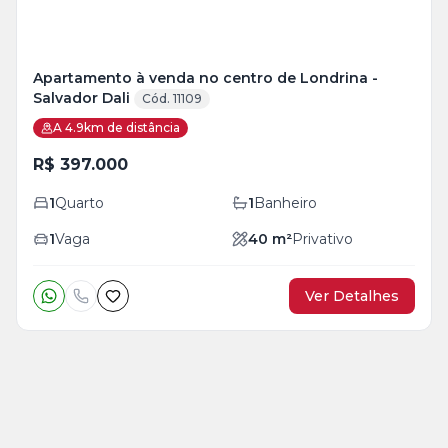
Apartamento à venda no centro de Londrina -
Salvador Dali
Cód. 11109
A 4.9km de distância
R$ 397.000
1
Quarto
1
Banheiro
1
Vaga
40
m²
Privativo
Ver Detalhes