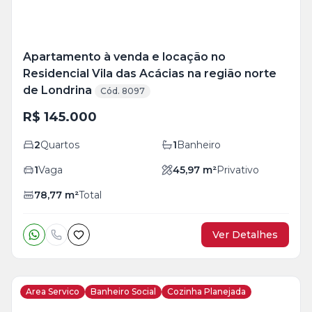
Apartamento à venda e locação no
Residencial Vila das Acácias na região norte
de Londrina
Cód. 8097
R$ 145.000
2
Quartos
1
Banheiro
1
Vaga
45,97
m²
Privativo
78,77
m²
Total
Ver Detalhes
Area Servico
Banheiro Social
Cozinha Planejada