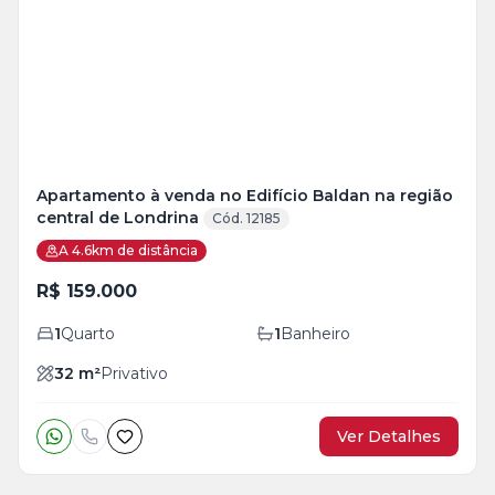
+
7
foto
s
Apartamento à venda no Edifício Baldan na região
central de Londrina
Cód. 12185
A 4.6km de distância
R$ 159.000
1
Quarto
1
Banheiro
32
m²
Privativo
Ver Detalhes