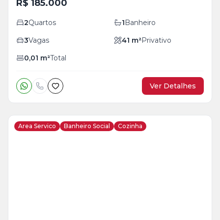
R$ 185.000
2
Quartos
1
Banheiro
3
Vagas
41
m²
Privativo
0,01
m²
Total
Ver Detalhes
Area Servico
Banheiro Social
Cozinha
Veja
Mais
+
6
foto
s