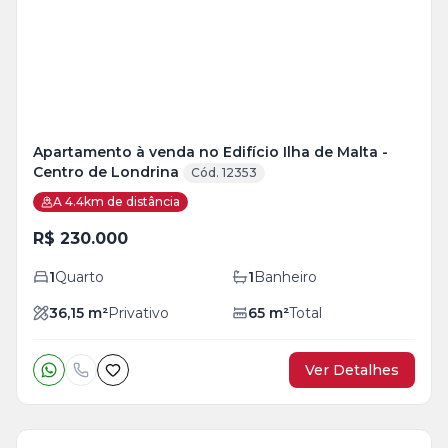
foto
s
Apartamento à venda no Edifício Ilha de Malta -
Centro de Londrina
Cód. 12353
A 4.4km de distância
R$ 230.000
1
Quarto
1
Banheiro
36,15
m²
Privativo
65
m²
Total
Ver Detalhes