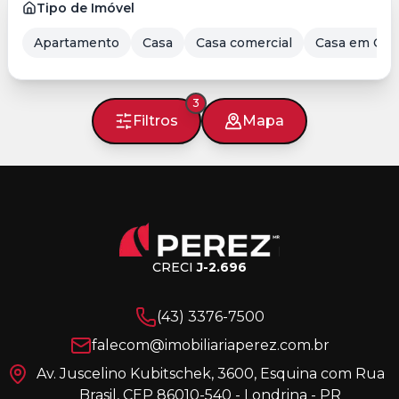
Tipo de Imóvel
Apartamento
Casa
Casa comercial
Casa em Con
3
Filtros
Mapa
CRECI
J-2.696
(43) 3376-7500
falecom@imobiliariaperez.com.br
Av. Juscelino Kubitschek, 3600, Esquina com Rua
Brasil, CEP 86010-540 - Londrina - PR