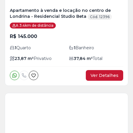
Apartamento à venda e locação no centro de
Londrina - Residencial Studio Beta
Cód. 12396
A 3.4km de distância
R$ 145.000
1
Quarto
1
Banheiro
23,87
m²
Privativo
37,84
m²
Total
Ver Detalhes
Veja
Mais
+
6