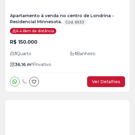
Apartamento à venda no centro de Londrina -
Residencial Minnesota.
Cód. 6933
A 4.6km de distância
R$ 150.000
1
Quarto
1
Banheiro
36,16
m²
Privativo
Ver Detalhes
Veja
Mais