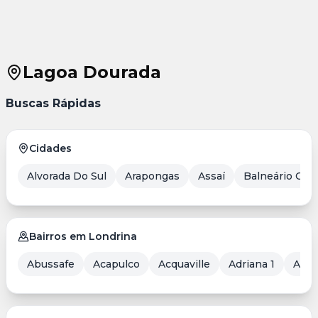
Lagoa Dourada
Buscas Rápidas
Cidades
Alvorada Do Sul
Arapongas
Assaí
Balneário Cam
Bairros em Londrina
Abussafe
Acapulco
Acquaville
Adriana 1
Aero