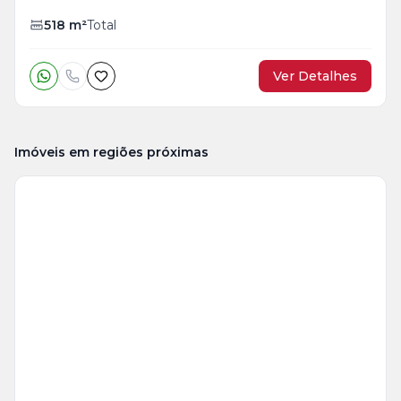
518
m²
Total
Ver Detalhes
Imóveis em regiões próximas
Veja
Mais
+
9
foto
s