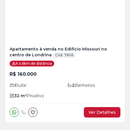
+
5
foto
s
Apartamento à venda no Edifício Missouri no
centro de Londrina
Cód. 7806
A 4.6km de distância
R$ 160.000
1
Suíte
2
Banheiros
32
m²
Privativo
Ver Detalhes