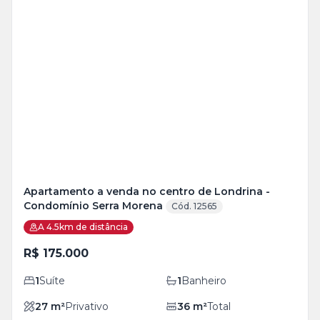
Veja
Mais
+
2
foto
s
Apartamento a venda no centro de Londrina -
Condomínio Serra Morena
Cód. 12565
A 4.5km de distância
R$ 175.000
1
Suíte
1
Banheiro
27
m²
Privativo
36
m²
Total