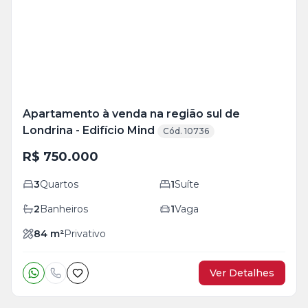
+
20
foto
s
Apartamento à venda na região sul de
Londrina - Edifício Mind
Cód. 10736
R$ 750.000
3
Quartos
1
Suíte
2
Banheiros
1
Vaga
84
m²
Privativo
Ver Detalhes