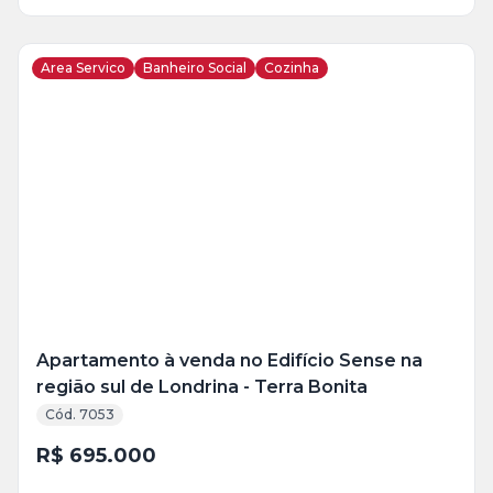
Area Servico
Banheiro Social
Cozinha
Veja
Mais
+
4
foto
s
Apartamento à venda no Edifício Sense na
região sul de Londrina - Terra Bonita
Cód. 7053
R$ 695.000