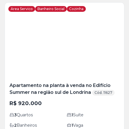
Area Servico
Banheiro Social
Cozinha
Veja
Mais
+
9
foto
s
Apartamento na planta à venda no Edifício
Summer na região sul de Londrina
Cód. 11627
R$ 920.000
3
Quartos
1
Suíte
2
Banheiros
1
Vaga