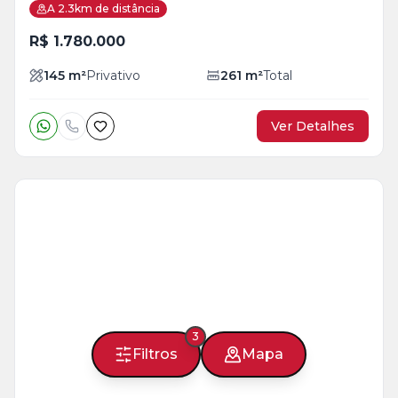
A 2.3km de distância
R$ 1.780.000
145
m²
Privativo
261
m²
Total
Ver Detalhes
Veja
Mais
+
6
foto
s
3
Filtros
Mapa