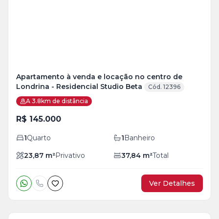
+
9
foto
s
Apartamento à venda e locação no centro de
Londrina - Residencial Studio Beta
Cód. 12396
A 3.8km de distância
R$ 145.000
1
Quarto
1
Banheiro
23,87
m²
Privativo
37,84
m²
Total
Ver Detalhes