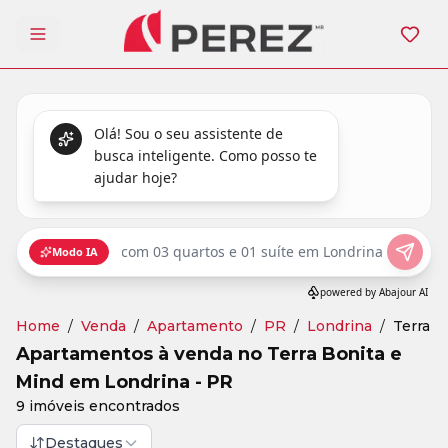
Abrir menu
Home
/
Venda
/
Apartamento
/
PR
/
Londrina
/
Terra B
Apartamentos à venda no Terra Bonita e
Mind em Londrina - PR
9 imóveis encontrados
Destaques