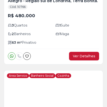
Allegro - Região sul de Londrina, Terra Bonita.
Cód. 10766
R$ 480.000
3
Quartos
1
Suíte
2
Banheiros
1
Vaga
63
m²
Privativo
Ver Detalhes
Area Servico
Banheiro Social
Cozinha
Veja
Mais
+
9
foto
s