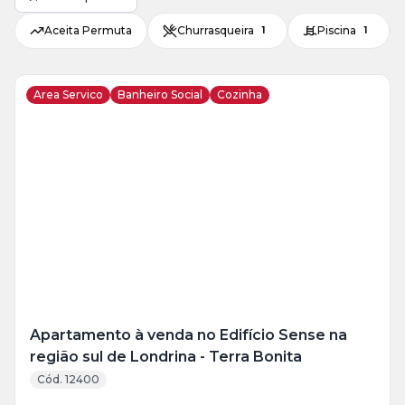
Aceita Permuta
Churrasqueira
Piscina
1
1
Area Servico
Banheiro Social
Cozinha
Veja
Mais
+
13
foto
s
Apartamento à venda no Edifício Sense na
região sul de Londrina - Terra Bonita
Cód. 12400