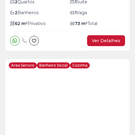
2
Quartos
1
Suíte
2
Banheiros
1
Vaga
62
m²
Privativo
73
m²
Total
Ver Detalhes
Area Servico
Banheiro Social
Cozinha
Veja
Mais
+
7
foto
s