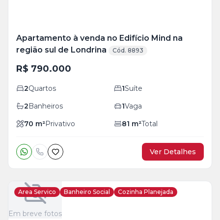
Apartamento à venda no Edifício Mind na
região sul de Londrina
Cód. 8893
R$ 790.000
2
Quartos
1
Suíte
2
Banheiros
1
Vaga
70
m²
Privativo
81
m²
Total
Ver Detalhes
Area Servico
Banheiro Social
Cozinha Planejada
Em breve fotos