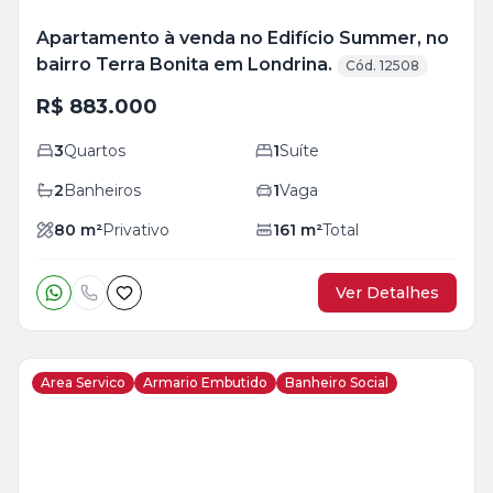
Apartamento à venda no Edifício Summer, no
bairro Terra Bonita em Londrina.
Cód. 12508
R$ 883.000
3
Quartos
1
Suíte
2
Banheiros
1
Vaga
80
m²
Privativo
161
m²
Total
Ver Detalhes
Area Servico
Armario Embutido
Banheiro Social
Veja
Mais