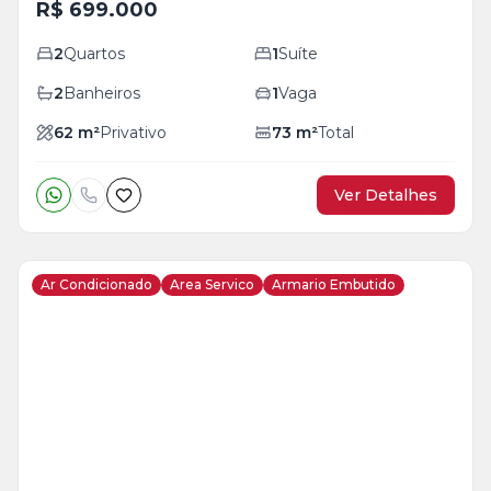
R$ 699.000
2
Quartos
1
Suíte
2
Banheiros
1
Vaga
62
m²
Privativo
73
m²
Total
Ver Detalhes
Ar Condicionado
Area Servico
Armario Embutido
Veja
Mais
+
24
foto
s