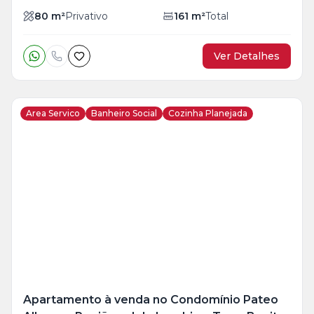
80
m²
Privativo
161
m²
Total
Ver Detalhes
Area Servico
Banheiro Social
Cozinha Planejada
Veja
Mais
+
11
foto
s
Apartamento à venda no Condomínio Pateo