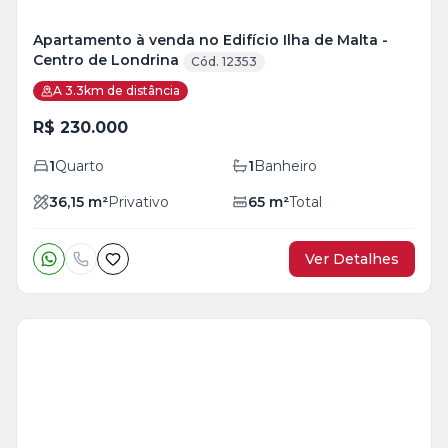
Apartamento à venda no Edifício Ilha de Malta -
Centro de Londrina
Cód. 12353
A 3.3km de distância
R$ 230.000
1
Quarto
1
Banheiro
36,15
m²
Privativo
65
m²
Total
Ver Detalhes
Veja
Mais