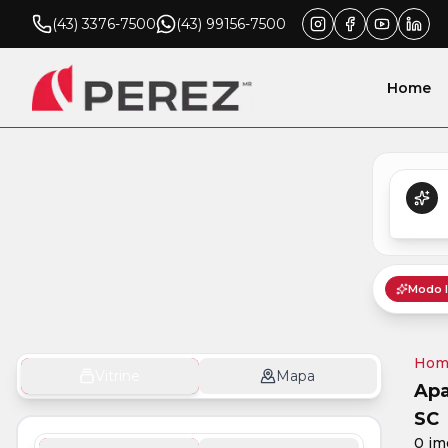
(43) 3376-7500
(43) 99156-7500
Home
Hom
Vitrine
Mapa
Apa
SC
0 im