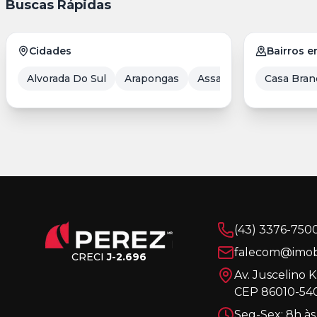
Buscas Rápidas
Cidades
Bairros 
Alvorada Do Sul
Arapongas
Assaí
Balneário Cam
Casa Bran
(43) 3376-750
falecom@imobi
CRECI
J-2.696
Av. Juscelino 
CEP 86010-540
Seg-Sex: 8h às