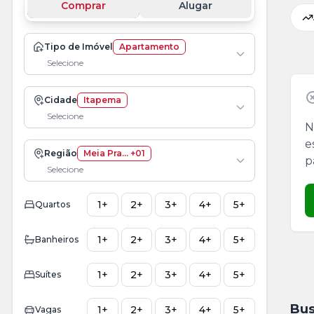
Comprar
Alugar
Tipo de Imóvel
Apartamento
Selecione
Cidade
Itapema
Selecione
N
e
Região
Meia Pra... +01
p
Selecione
1+
2+
3+
4+
5+
Quartos
1+
2+
3+
4+
5+
Banheiros
1+
2+
3+
4+
5+
Suítes
Bus
1+
2+
3+
4+
5+
Vagas