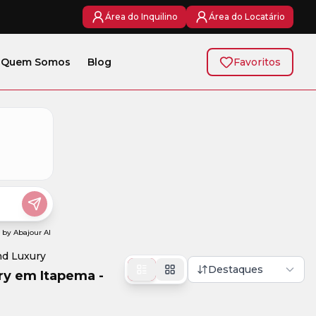
Área do Inquilino
Área do Locatário
Quem Somos
Blog
Favoritos
nd Luxury
Destaques
ry em Itapema -