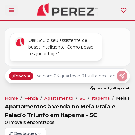
Abrir menu
Home
/
Venda
/
Apartamento
/
SC
/
Itapema
/
Meia Pra
Apartamentos à venda no Meia Praia e
Palacio Triunfo em Itapema - SC
0 imóveis encontrados
Destaques