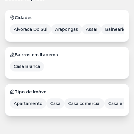
Cidades
Alvorada Do Sul
Arapongas
Assaí
Balneário Ca
Bairros em Itapema
Casa Branca
Tipo de Imóvel
Apartamento
Casa
Casa comercial
Casa em Co