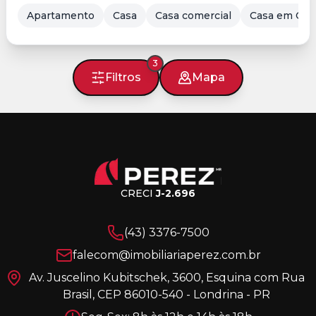
Apartamento
Casa
Casa comercial
Casa em Con
3
Filtros
Mapa
CRECI
J-2.696
(43) 3376-7500
falecom@imobiliariaperez.com.br
Av. Juscelino Kubitschek, 3600, Esquina com Rua
Brasil, CEP 86010-540 - Londrina - PR