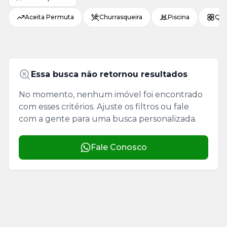
Aceita Permuta
Churrasqueira
Piscina
Qui
Essa busca não retornou resultados
No momento, nenhum imóvel foi encontrado
com esses critérios. Ajuste os filtros ou fale
com a gente para uma busca personalizada.
Fale Conosco
Apartamento ou casa: o que vale mais a pena
investir e qual opção traz mais retorno
financeiro?
27/04/2026
1 min
Dicas de Compra