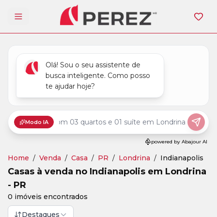
Abrir menu
Home
/
Venda
/
Casa
/
PR
/
Londrina
/
Indianapolis
Casas à venda no Indianapolis em Londrina
- PR
0 imóveis encontrados
Destaques