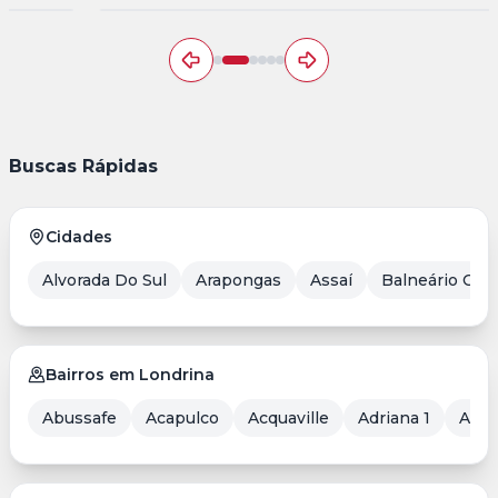
Buscas Rápidas
Cidades
Alvorada Do Sul
Arapongas
Assaí
Balneário Cam
Bairros em Londrina
Abussafe
Acapulco
Acquaville
Adriana 1
Aero