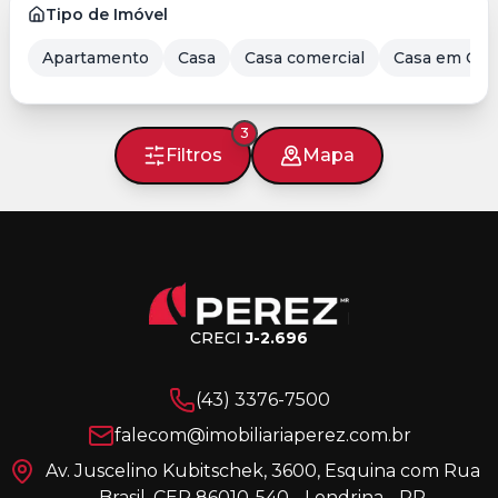
Tipo de Imóvel
Apartamento
Casa
Casa comercial
Casa em Con
3
Filtros
Mapa
CRECI
J-2.696
(43) 3376-7500
falecom@imobiliariaperez.com.br
Av. Juscelino Kubitschek, 3600, Esquina com Rua
Brasil, CEP 86010-540 - Londrina - PR