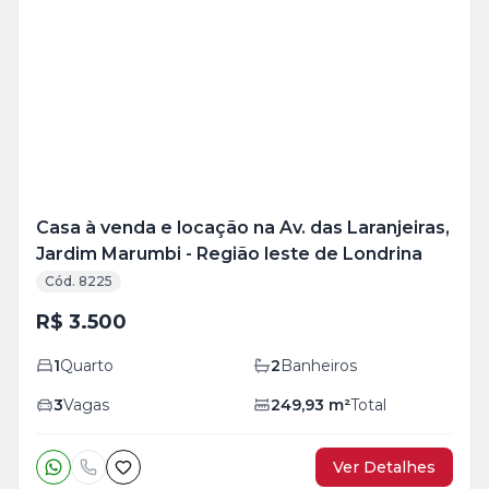
Mais
+
21
foto
s
Casa à venda e locação na Av. das Laranjeiras,
Jardim Marumbi - Região leste de Londrina
Cód. 8225
R$ 3.500
1
Quarto
2
Banheiros
3
Vagas
249,93
m²
Total
Ver Detalhes