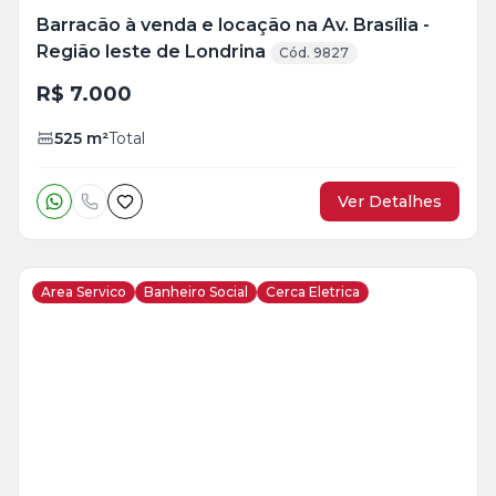
Barracão à venda e locação na Av. Brasília -
Região leste de Londrina
Cód. 9827
R$ 7.000
525
m²
Total
Ver Detalhes
Area Servico
Banheiro Social
Cerca Eletrica
Veja
Mais
+
12
foto
s