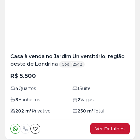
+
15
foto
s
Casa à venda no Jardim Universitário, região
oeste de Londrina
Cód. 12542
R$ 5.500
4
Quartos
1
Suíte
3
Banheiros
2
Vagas
202
m²
Privativo
250
m²
Total
Ver Detalhes