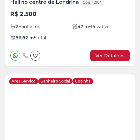
Hall no centro de Londrina
Cód. 12164
R$ 2.500
2
Banheiros
47
m²
Privativo
86,82
m²
Total
Ver Detalhes
Area Servico
Banheiro Social
Cozinha
Veja
Mais
+
10
foto
s