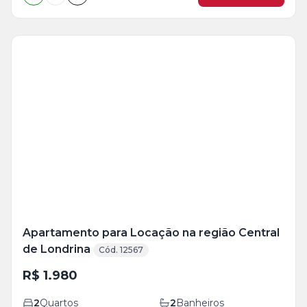
Veja
Mais
+
11
foto
s
Apartamento para Locação na região Central
de Londrina
Cód. 12567
R$ 1.980
2
Quartos
2
Banheiros