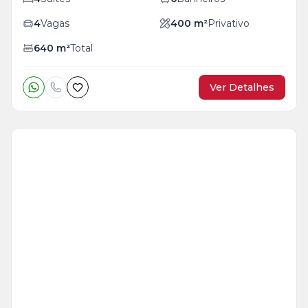
4
Vagas
400
m²
Privativo
640
m²
Total
Ver Detalhes
Veja
Mais
+
9
foto
s