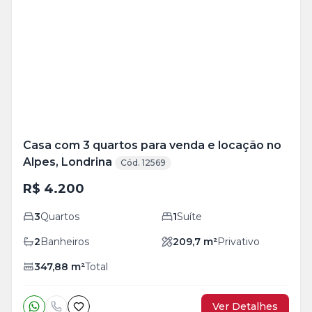
Mais
+
23
foto
s
Casa com 3 quartos para venda e locação no
Alpes, Londrina
Cód. 12569
R$ 4.200
3
Quartos
1
Suíte
2
Banheiros
209,7
m²
Privativo
347,88
m²
Total
Ver Detalhes