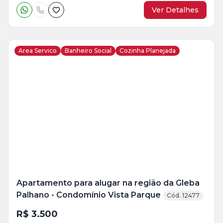
Ver Detalhes
Area Servico
Banheiro Social
Cozinha Planejada
Veja
Mais
+
23
foto
s
Apartamento para alugar na região da Gleba
Palhano - Condomínio Vista Parque
Cód. 12477
R$ 3.500