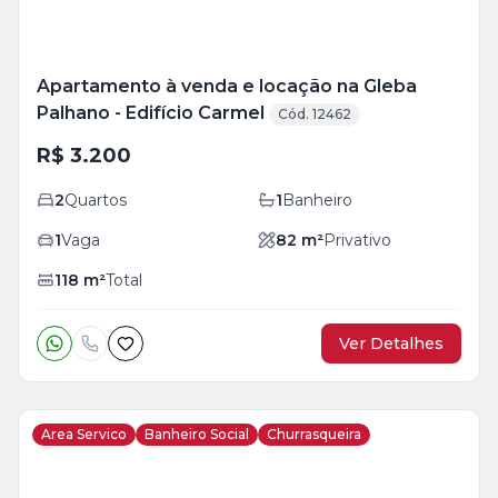
Apartamento à venda e locação na Gleba
Palhano - Edifício Carmel
Cód. 12462
R$ 3.200
2
Quartos
1
Banheiro
1
Vaga
82
m²
Privativo
118
m²
Total
Ver Detalhes
Area Servico
Banheiro Social
Churrasqueira
Veja