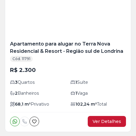
foto
s
Apartamento para alugar no Terra Nova
Residencial & Resort - Região sul de Londrina
Cód. 11791
R$ 2.300
3
Quartos
1
Suíte
2
Banheiros
1
Vaga
68,1
m²
Privativo
102,24
m²
Total
Ver Detalhes