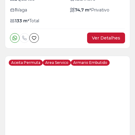
1
Vaga
74,7
m²
Privativo
133
m²
Total
Ver Detalhes
Aceita Permuta
Area Servico
Armario Embutido
Veja
Mais
+
9
foto
s