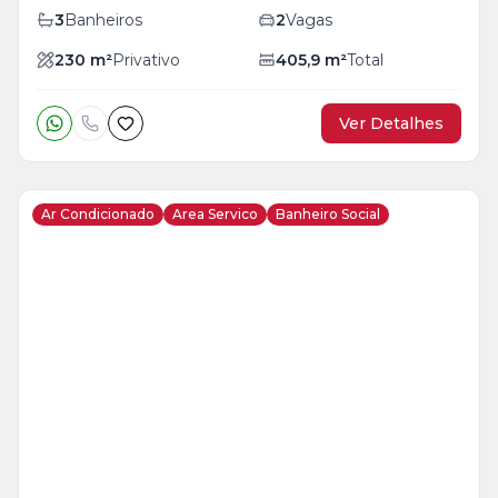
3
Banheiros
2
Vagas
230
m²
Privativo
405,9
m²
Total
Ver Detalhes
Ar Condicionado
Area Servico
Banheiro Social
Veja
Mais
+
16
foto
s