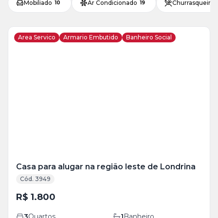
Mobiliado
Ar Condicionado
Churrasqueira
10
19
Area Servico
Armario Embutido
Banheiro Social
Veja
Mais
+
9
foto
s
Casa para alugar na região leste de Londrina
Cód. 3949
R$ 1.800
3
Quartos
1
Banheiro