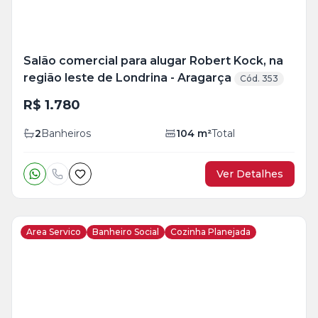
Salão comercial para alugar Robert Kock, na
região leste de Londrina - Aragarça
Cód. 353
R$ 1.780
2
Banheiros
104
m²
Total
Ver Detalhes
Area Servico
Banheiro Social
Cozinha Planejada
Veja
Mais
+
17