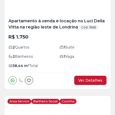
Apartamento à venda e locação no Luci Della
Vitta na região leste de Londrina
Cód. 1868
R$ 1.750
2
Quartos
1
Suíte
2
Banheiros
1
Vaga
58,44
m²
Total
Ver Detalhes
Area Servico
Banheiro Social
Cozinha
Veja