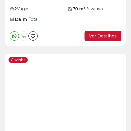
2
Vagas
70
m²
Privativo
138
m²
Total
Ver Detalhes
Cozinha
Veja
Mais
+
17
foto
s