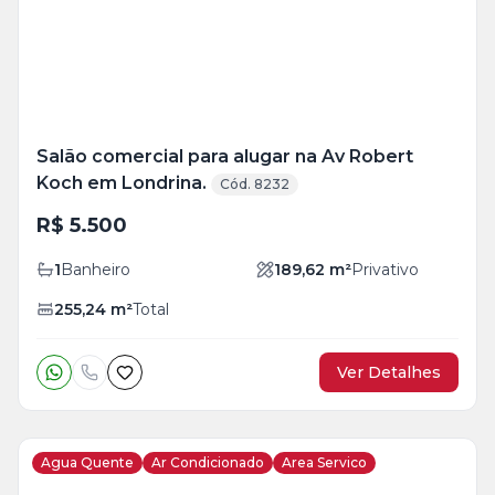
foto
s
Salão comercial para alugar na Av Robert
Koch em Londrina.
Cód. 8232
R$ 5.500
1
Banheiro
189,62
m²
Privativo
255,24
m²
Total
Ver Detalhes
Agua Quente
Ar Condicionado
Area Servico