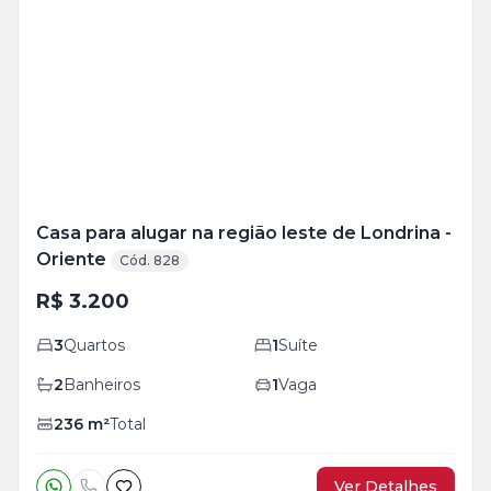
Mais
+
14
foto
s
Casa para alugar na região leste de Londrina -
Oriente
Cód. 828
R$ 3.200
3
Quartos
1
Suíte
2
Banheiros
1
Vaga
236
m²
Total
Ver Detalhes