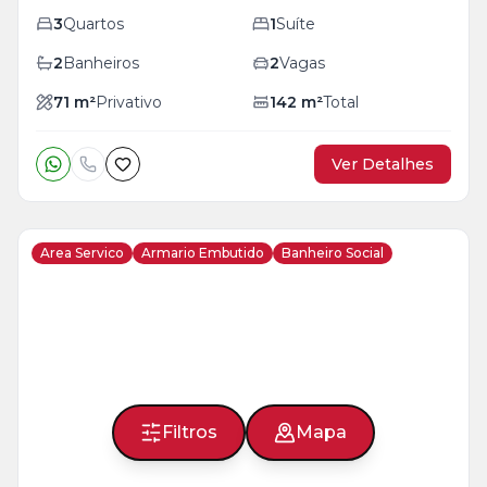
3
Quartos
1
Suíte
2
Banheiros
2
Vagas
71
m²
Privativo
142
m²
Total
Ver Detalhes
Area Servico
Armario Embutido
Banheiro Social
Veja
Mais
+
20
foto
s
Filtros
Mapa