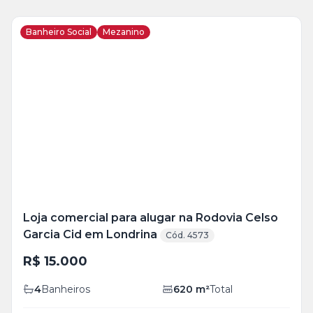
Banheiro Social
Mezanino
Veja
Mais
+
19
foto
s
Loja comercial para alugar na Rodovia Celso
Garcia Cid em Londrina
Cód. 4573
R$ 15.000
4
Banheiros
620
m²
Total