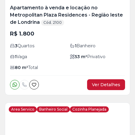
Apartamento à venda e locação no
Metropolitan Plaza Residences - Região leste
de Londrina
Cód. 2100
R$ 1.800
3
Quartos
1
Banheiro
1
Vaga
53
m²
Privativo
80
m²
Total
Ver Detalhes
Area Servico
Banheiro Social
Cozinha Planejada
Veja
Mais