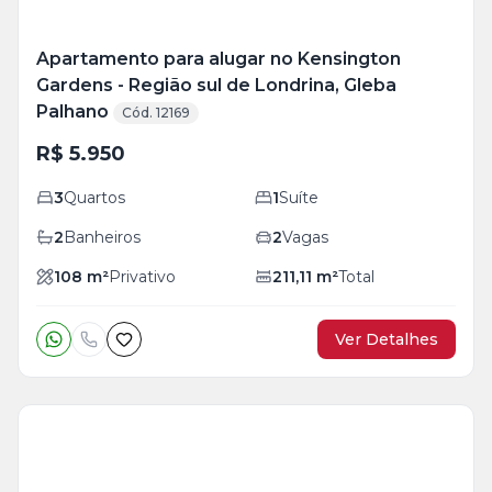
Apartamento para alugar no Kensington
Gardens - Região sul de Londrina, Gleba
Palhano
Cód. 12169
R$ 5.950
3
Quartos
1
Suíte
2
Banheiros
2
Vagas
108
m²
Privativo
211,11
m²
Total
Ver Detalhes
Veja