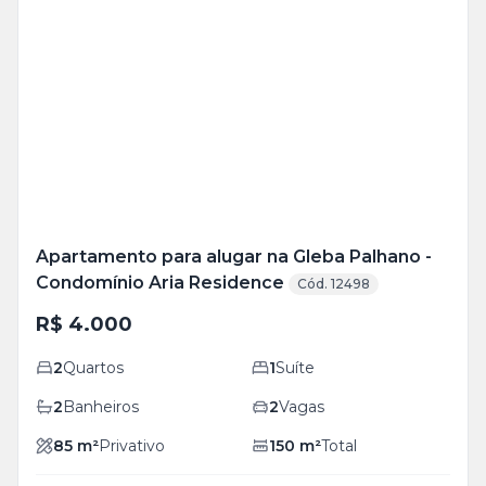
Veja
Mais
+
21
foto
s
Apartamento para alugar na Gleba Palhano -
Condomínio Aria Residence
Cód. 12498
R$ 4.000
2
Quartos
1
Suíte
2
Banheiros
2
Vagas
85
m²
Privativo
150
m²
Total