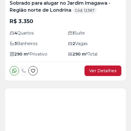
Sobrado para alugar no Jardim Imagawa -
Região norte de Londrina
Cód. 12387
R$ 3.350
4
Quartos
1
Suíte
3
Banheiros
2
Vagas
290
m²
Privativo
290
m²
Total
Ver Detalhes
Veja
Mais
+
13