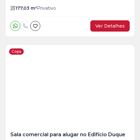
177,03
m²
Privativo
Ver Detalhes
Copa
Veja
Mais
+
2
foto
s
Sala comercial para alugar no Edifício Duque