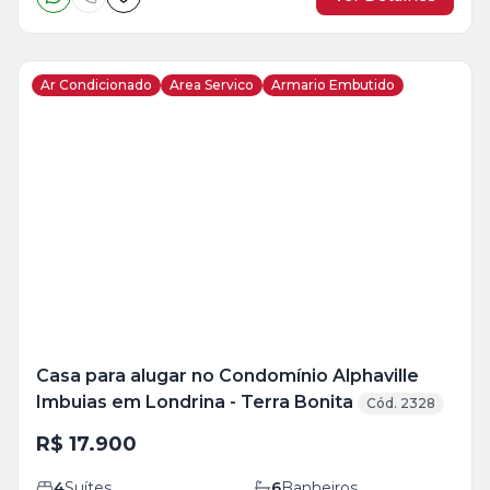
Ar Condicionado
Area Servico
Armario Embutido
Veja
Mais
+
26
foto
s
Casa para alugar no Condomínio Alphaville
Imbuias em Londrina - Terra Bonita
Cód. 2328
R$ 17.900
4
Suítes
6
Banheiros