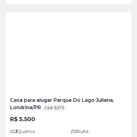
Veja
Mais
+
28
foto
s
Casa para alugar Parque Do Lago Juliana,
Londrina/PR
Cód. 9273
R$ 5.500
3
Quartos
1
Suíte