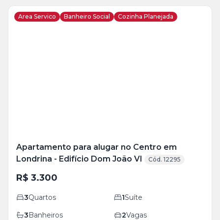
Area Servico
Banheiro Social
Cozinha Planejada
Veja
Mais
+
20
foto
s
Apartamento para alugar no Centro em
Londrina - Edifício Dom João VI
Cód. 12295
R$ 3.300
3
Quartos
1
Suíte
3
Banheiros
2
Vagas