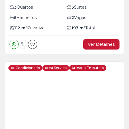
3
Quartos
3
Suítes
5
Banheiros
2
Vagas
112
m²
Privativo
197
m²
Total
Ver Detalhes
Ar Condicionado
Area Servico
Armario Embutido
Veja
Mais
+
18
foto
s