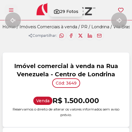
29
Fotos
Abrir menu
Home
/
Imóveis Comerciais à venda
/
PR
/
Londrina
/
Vila Brasil
Compartilhar:
Imóvel comercial à venda na Rua
Venezuela - Centro de Londrina
Cód: 3649
R$ 1.500.000
Venda
Reservamos o direito de alterar os valores informados sem aviso
prévio.