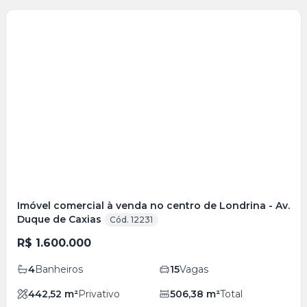
Veja
Mais
+
21
foto
s
Imóvel comercial à venda no centro de Londrina - Av.
Duque de Caxias
Cód. 12231
R$ 1.600.000
4
Banheiros
15
Vagas
442,52
m²
Privativo
506,38
m²
Total