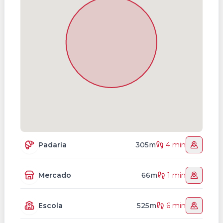
Padaria
305m
4 min
Mercado
66m
1 min
Escola
525m
6 min