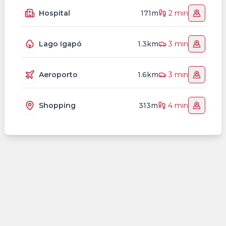
Hospital
171m
2 min
Lago Igapó
1.3km
3 min
Aeroporto
1.6km
3 min
Shopping
313m
4 min