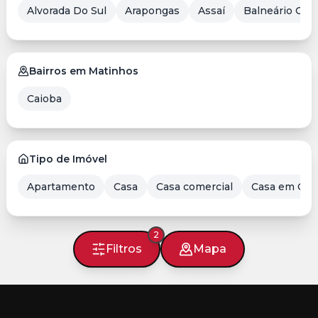
Alvorada Do Sul
Arapongas
Assaí
Balneário Cam
Bairros em Matinhos
Caioba
Tipo de Imóvel
Apartamento
Casa
Casa comercial
Casa em Con
2
Filtros
Mapa