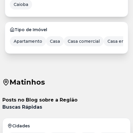
Caioba
Tipo de Imóvel
Apartamento
Casa
Casa comercial
Casa em Co
Matinhos
Posts no Blog sobre a Região
Buscas Rápidas
Cidades