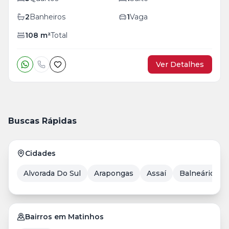
2
Banheiros
1
Vaga
108
m²
Total
Ver Detalhes
Buscas Rápidas
Cidades
Alvorada Do Sul
Arapongas
Assaí
Balneário Ca
Bairros em Matinhos