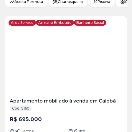
Aceita Permuta
Churrasqueira
Piscina
Qui
Area Servico
Armario Embutido
Banheiro Social
Veja
Mais
+
13
foto
s
Apartamento mobiliado à venda em Caiobá
Cód. 9160
R$ 695.000
3
Quartos
1
Suíte