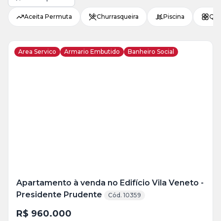
Aceita Permuta
Churrasqueira
Piscina
Qui
Area Servico
Armario Embutido
Banheiro Social
Veja
Mais
+
22
foto
s
Apartamento à venda no Edifício Vila Veneto -
Presidente Prudente
Cód. 10359
R$ 960.000