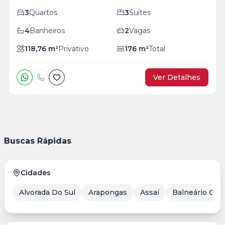
3
Quartos
3
Suítes
4
Banheiros
2
Vagas
118,76
m²
Privativo
176
m²
Total
Ver Detalhes
Buscas Rápidas
Cidades
Alvorada Do Sul
Arapongas
Assaí
Balneário Cam