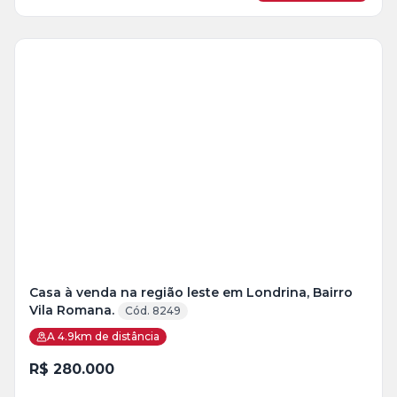
Veja
Mais
+
6
foto
s
Casa à venda na região leste em Londrina, Bairro
Vila Romana.
Cód. 8249
A 4.9km de distância
R$ 280.000