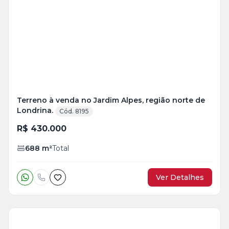
Mais
+
2
foto
s
Terreno à venda no Jardim Alpes, região norte de
Londrina.
Cód. 8195
R$ 430.000
688
m²
Total
Ver Detalhes