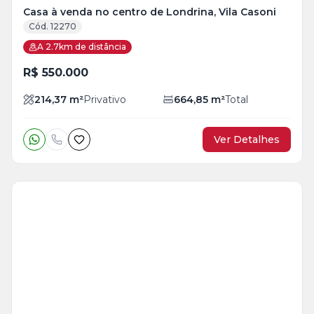
Casa à venda no centro de Londrina, Vila Casoni
Cód. 12270
A 2.7km de distância
R$ 550.000
214,37
m²
Privativo
664,85
m²
Total
Ver Detalhes
Veja
Mais
+
25
foto
s