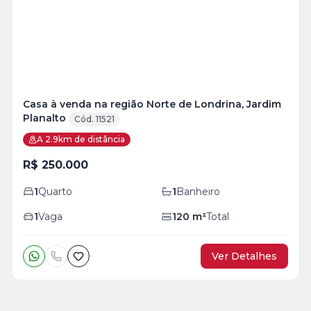
foto
s
Casa à venda na região Norte de Londrina, Jardim
Planalto
Cód. 11521
A 2.9km de distância
R$ 250.000
1
Quarto
1
Banheiro
1
Vaga
120
m²
Total
Ver Detalhes