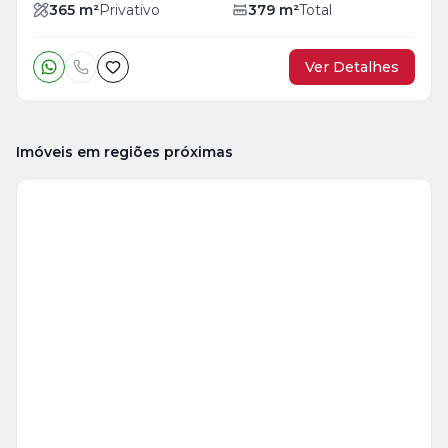
365
m²
Privativo
379
m²
Total
Ver Detalhes
Imóveis em regiões próximas
Veja
Mais
+
1
foto