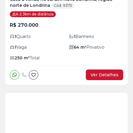
norte de Londrina
Cód. 9375
A 2.3km de distância
R$ 270.000
1
Quarto
1
Banheiro
1
Vaga
64
m²
Privativo
250
m²
Total
Ver Detalhes
Veja
Mais
+
4