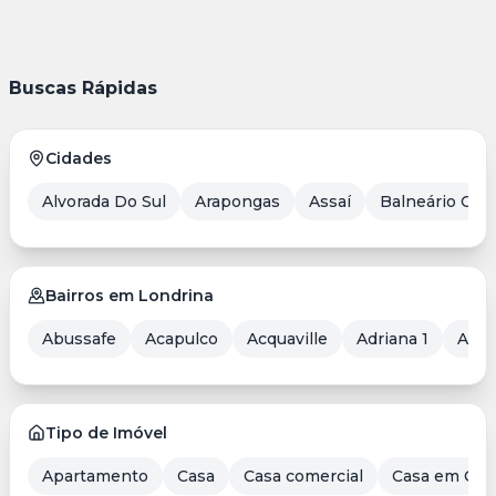
Buscas Rápidas
Cidades
Alvorada Do Sul
Arapongas
Assaí
Balneário Cam
Bairros em Londrina
Abussafe
Acapulco
Acquaville
Adriana 1
Aero
Tipo de Imóvel
Apartamento
Casa
Casa comercial
Casa em Con