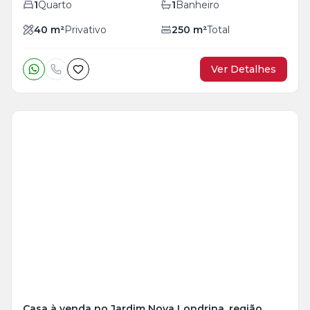
1
Quarto
1
Banheiro
40
m²
Privativo
250
m²
Total
Ver Detalhes
Casa à venda no Jardim Nova Londrina, região