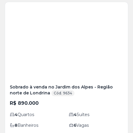
Veja
Mais
+
33
foto
s
Sobrado à venda no Jardim dos Alpes - Região
norte de Londrina
Cód. 9634
R$ 890.000
4
Quartos
4
Suítes
8
Banheiros
6
Vagas