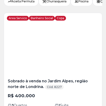
Aceita Permuta
Churrasqueira
Piscina
Qui
Area Servico
Banheiro Social
Copa
Sobrado à venda no Jardim Alpes, região
norte de Londrina.
Cód. 8227
R$ 400.000
3
Quartos
1
Suíte