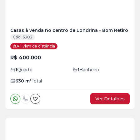
Casas à venda no centro de Londrina - Bom Retiro
Cód. 6302
A 1.7km de distância
R$ 400.000
1
Quarto
1
Banheiro
630
m²
Total
Ver Detalhes