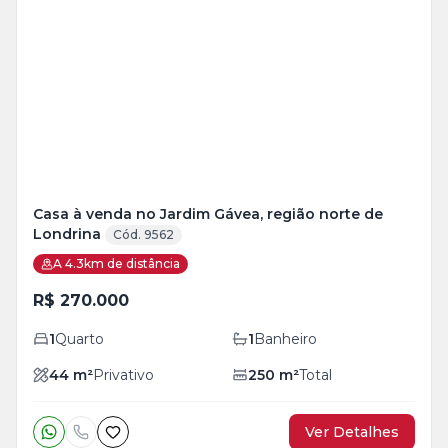
Veja
Mais
+
6
foto
s
Casa à venda no Jardim Gávea, região norte de
Londrina
Cód. 9562
A 4.3km de distância
R$ 270.000
1
Quarto
1
Banheiro
44
m²
Privativo
250
m²
Total
Ver Detalhes