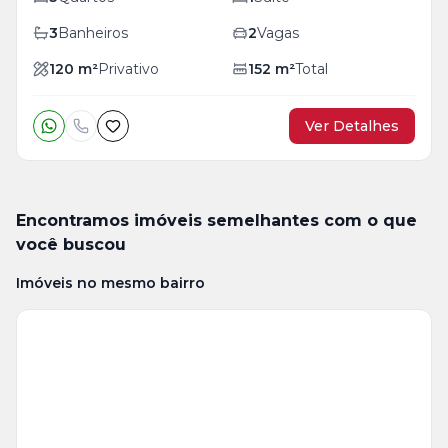
3
Banheiros
2
Vagas
120
m²
Privativo
152
m²
Total
Ver Detalhes
Encontramos imóveis semelhantes com o que
você buscou
Imóveis no mesmo bairro