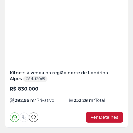
Veja
Mais
+
2
foto
s
Kitnets à venda na região norte de Londrina -
Alpes
Cód. 12065
R$ 830.000
282,96
m²
Privativo
252,28
m²
Total
Ver Detalhes