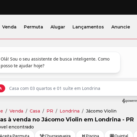
Venda
Permuta
Alugar
Lançamentos
Anuncie
e
/
Venda
/
Casa
/
PR
/
Londrina
/
Jácomo Violin
as à venda no Jácomo Violin em Londrina - PR
óvel encontrado
Aceita Permuta
Churrasqueira
Piscina
Quintal