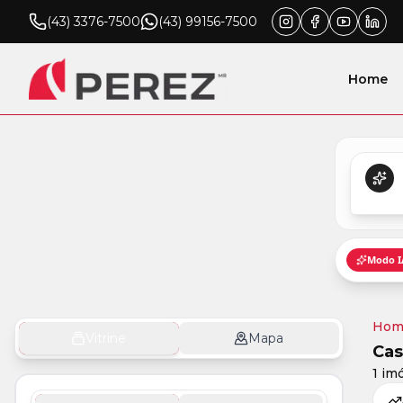
(43) 3376-7500
(43) 99156-7500
Home
Hom
Vitrine
Mapa
Cas
1 im