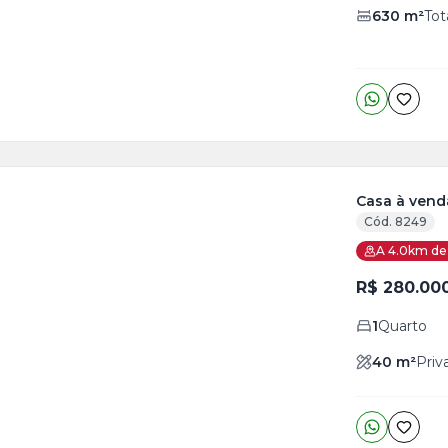
630
m²
Tot
Casa à venda
Cód. 8249
ja
A 4.0km de 
is
R$ 280.00
o
s
1
Quarto
40
m²
Priv