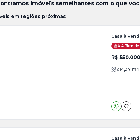
ontramos imóveis semelhantes com o que voc
veis em regiões próximas
Casa à venda
A 4.3km de 
ja
is
R$ 550.00
to
214,37
m²
Casa à vend