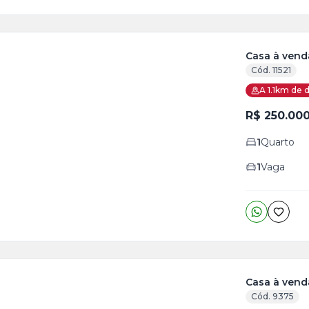
Casa à venda
Cód. 11521
ja
A 1.1km de d
is
R$ 250.00
o
s
1
Quarto
1
Vaga
Casa à vend
Cód. 9375