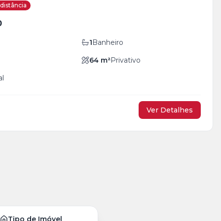
distância
0
1
Banheiro
64
m²
Privativo
al
Ver Detalhes
Tipo de Imóvel