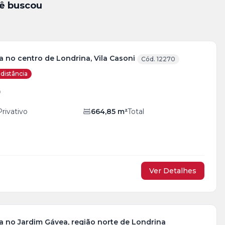
ê buscou
 no centro de Londrina, Vila Casoni
Cód. 12270
distância
0
Privativo
664,85
m²
Total
Ver Detalhes
a no Jardim Gávea, região norte de Londrina