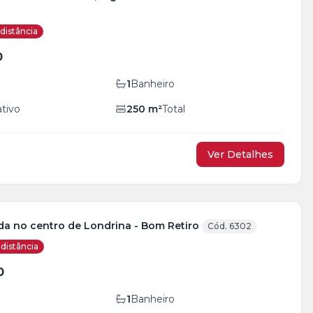
distância
0
1
Banheiro
ativo
250
m²
Total
Ver Detalhes
da no centro de Londrina - Bom Retiro
Cód. 6302
distância
0
1
Banheiro