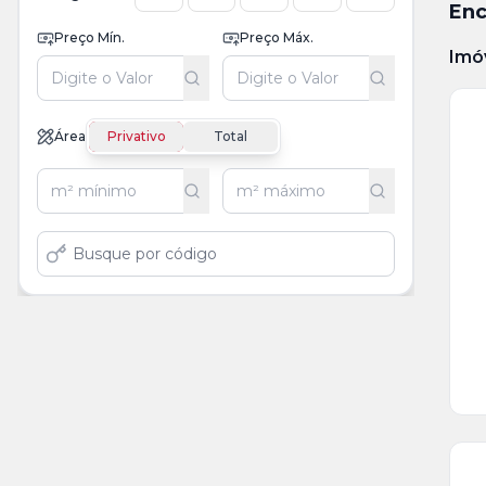
Enc
Preço Mín.
Preço Máx.
Imó
Área
Privativo
Total
Ve
Ma
+
1
fo