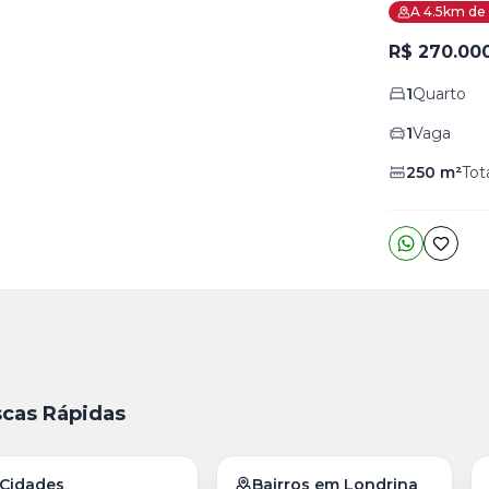
A 4.5km de 
R$ 270.00
1
Quarto
1
Vaga
250
m²
Tot
cas Rápidas
Cidades
Bairros em Londrina