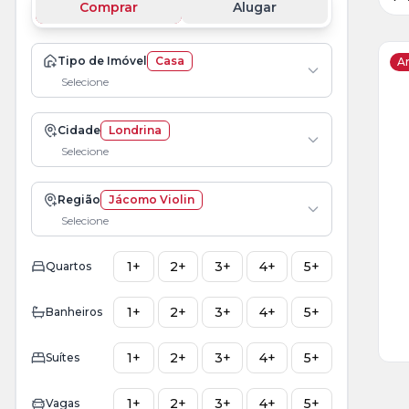
Comprar
Alugar
Tipo de Imóvel
Casa
Ar
Selecione
Ve
Cidade
Londrina
Ma
Selecione
+
1
fot
Região
Jácomo Violin
Selecione
1+
2+
3+
4+
5+
Quartos
1+
2+
3+
4+
5+
Banheiros
1+
2+
3+
4+
5+
Suítes
1+
2+
3+
4+
5+
Vagas