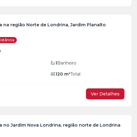
 na região Norte de Londrina, Jardim Planalto
istância
0
1
Banheiro
120
m²
Total
Ver Detalhes
a no Jardim Nova Londrina, região norte de Londrina