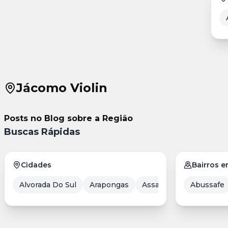
Jácomo Violin
Posts no Blog sobre a Região
Buscas Rápidas
Cidades
Bairros 
Alvorada Do Sul
Arapongas
Assaí
Balneário Cam
Abussafe