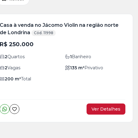
Casa à venda no Jácomo Violin na região norte
de Londrina
Cód. 11998
R$ 250.000
2
Quartos
1
Banheiro
2
Vagas
135
m²
Privativo
200
m²
Total
Ver Detalhes