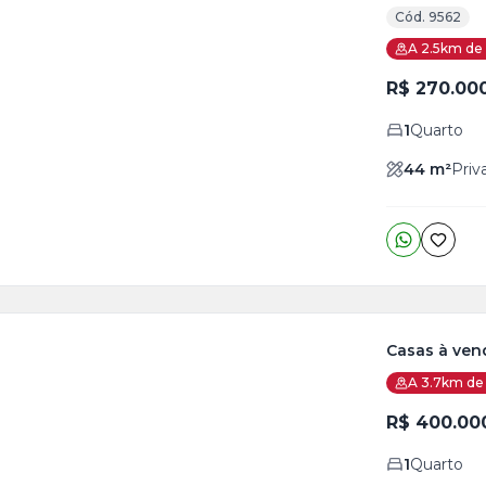
Cód. 9562
ja
A 2.5km de 
is
R$ 270.00
o
s
1
Quarto
44
m²
Priv
Casas à ven
A 3.7km de 
ja
is
R$ 400.00
5
1
Quarto
o
s