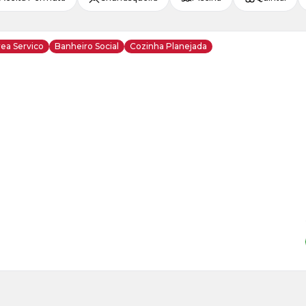
ea Servico
Banheiro Social
Cozinha Planejada
ja
is
6
o
s