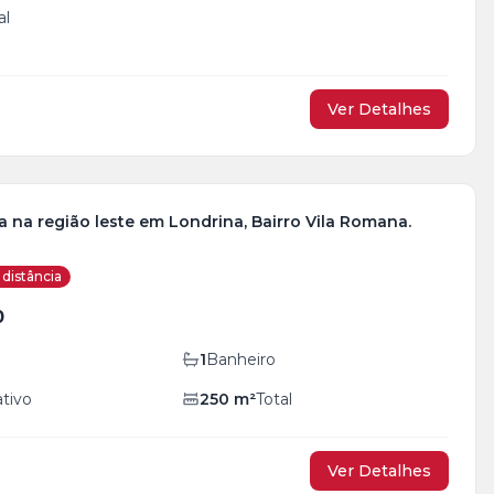
al
Ver Detalhes
 na região leste em Londrina, Bairro Vila Romana.
distância
0
1
Banheiro
ativo
250
m²
Total
Ver Detalhes