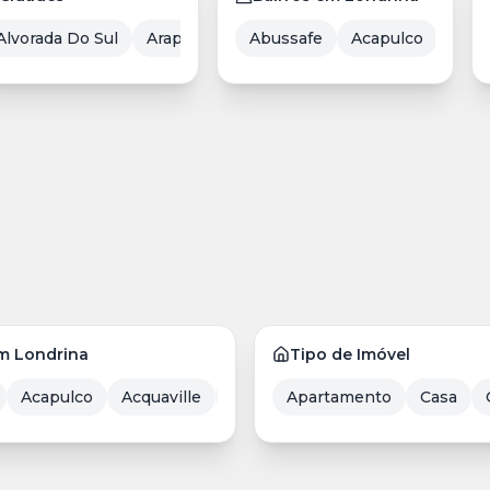
Alvorada Do Sul
Arapongas
Abussafe
Assaí
Balneário Camboriú
Acapulco
Acqu
em Londrina
Tipo de Imóvel
boriú
Acapulco
Cambé
Acquaville
Cascavel
Adriana 1
Centenário Do Sul
Apartamento
Aeroporto
Casa
Coxim
Agari