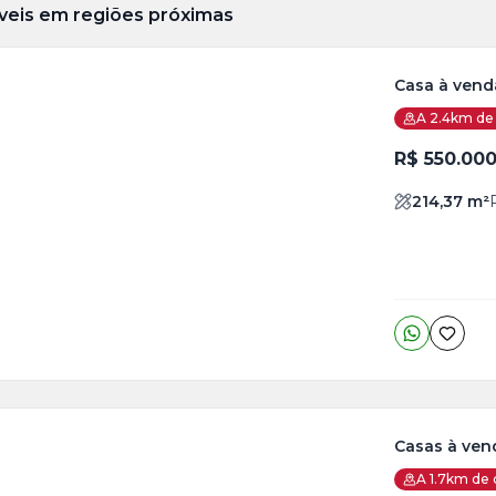
veis em regiões próximas
Casa à venda
A 2.4km de 
ja
is
R$ 550.00
to
214,37
m²
Casas à ven
A 1.7km de 
ja