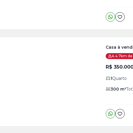
Casa à vend
A 4.7km de 
ja
is
R$ 350.00
1
Quarto
o
s
300
m²
Tot