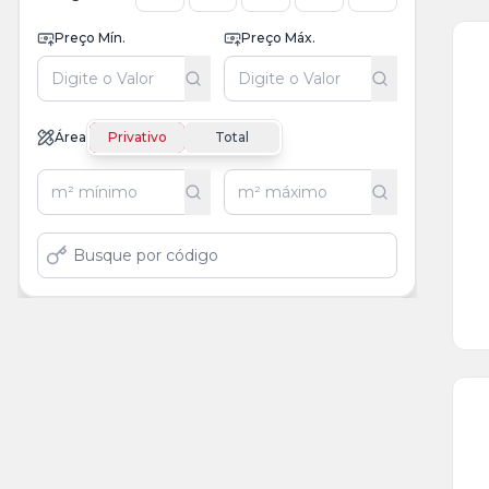
Preço Mín.
Preço Máx.
Área
Privativo
Total
Ve