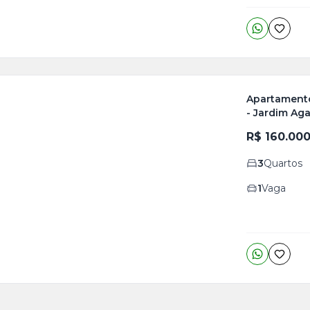
Apartamento
- Jardim Aga
ja
R$ 160.00
is
3
Quartos
o
s
1
Vaga