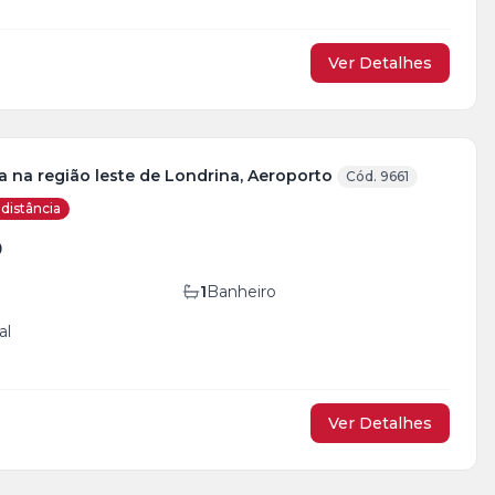
Ver Detalhes
a na região leste de Londrina, Aeroporto
Cód. 9661
distância
0
1
Banheiro
al
Ver Detalhes