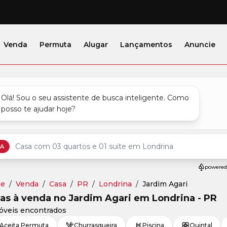
Venda
Permuta
Alugar
Lançamentos
Anuncie
e
/
Venda
/
Casa
/
PR
/
Londrina
/
Jardim Agari
as à venda no Jardim Agari em Londrina - PR
óveis encontrados
Aceita Permuta
Churrasqueira
Piscina
Quintal