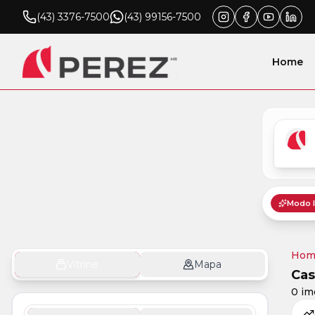
(43) 3376-7500
(43) 99156-7500
Home
Hom
Vitrine
Mapa
Cas
0 im