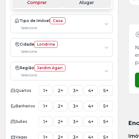
Comprar
Alugar
Tipo de Imóvel
Casa
Selecione
Cidade
Londrina
N
Selecione
e
p
Região
Jardim Agari
Selecione
1+
2+
3+
4+
5+
Quartos
1+
2+
3+
4+
5+
Banheiros
1+
2+
3+
4+
5+
Suítes
Enc
Imó
1+
2+
3+
4+
5+
Vagas