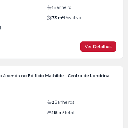
1
Banheiro
73
m²
Privativo
l
Ver Detalhes
 à venda no Edifício Mathilde - Centro de Londrina
0
2
Banheiros
115
m²
Total