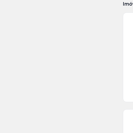
Imó
Ve
Ma
+
1
fo
Ve