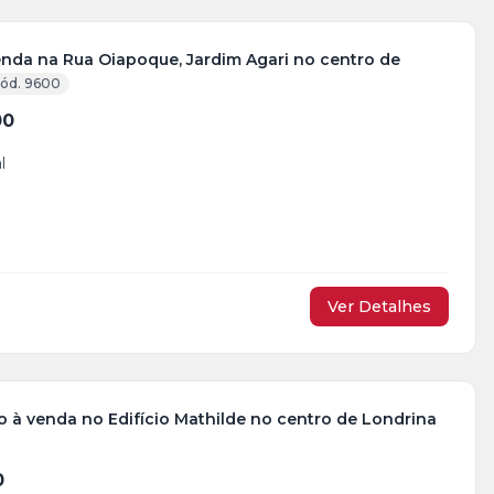
enda na Rua Oiapoque, Jardim Agari no centro de
ód. 9600
00
l
Ver Detalhes
 à venda no Edifício Mathilde no centro de Londrina
0