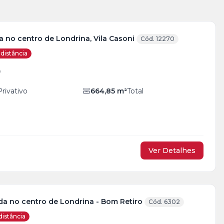
 no centro de Londrina, Vila Casoni
Cód. 12270
distância
0
Privativo
664,85
m²
Total
Ver Detalhes
da no centro de Londrina - Bom Retiro
Cód. 6302
distância