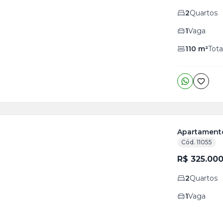
is
2
Quartos
0
o
s
1
Vaga
110
m²
Tota
Apartamento
Cód. 11055
ja
R$ 325.00
is
2
Quartos
1
o
s
1
Vaga