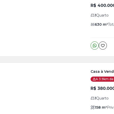
is
R$ 400.00
5
1
Quarto
o
s
630
m²
Tot
Casa à Venda
A 3.9km de 
ja
is
R$ 380.00
2
1
Quarto
o
s
158
m²
Priv