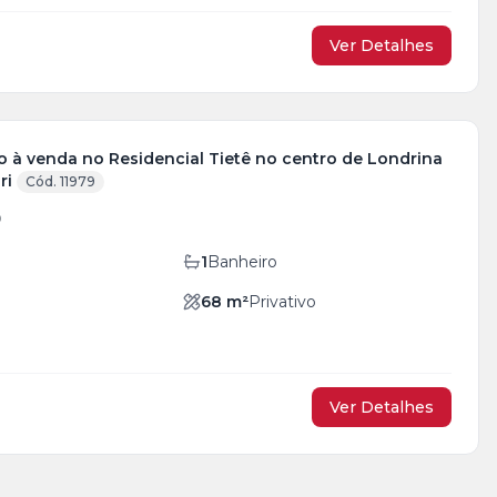
Ver Detalhes
 à venda no Residencial Tietê no centro de Londrina
ri
Cód. 11979
0
1
Banheiro
68
m²
Privativo
Ver Detalhes