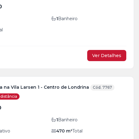
0
1
Banheiro
al
Ver Detalhes
 na Vila Larsen 1 - Centro de Londrina
Cód. 7767
distância
0
1
Banheiro
ativo
470
m²
Total