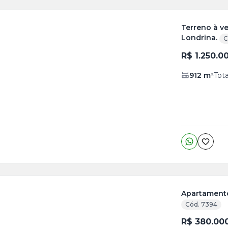
Terreno à v
Londrina.
C
R$ 1.250.0
912
m²
Tota
Apartamento
Cód. 7394
ja
R$ 380.00