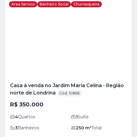
Area Servico
Banheiro Social
Churrasqueira
Veja
Mais
+
12
foto
s
Casa à venda no Jardim Maria Celina - Região
norte de Londrina
Cód. 10866
R$ 350.000
4
Quartos
1
Suíte
3
Banheiros
250
m²
Total