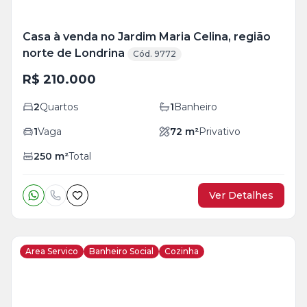
Casa à venda no Jardim Maria Celina, região
norte de Londrina
Cód. 9772
R$ 210.000
2
Quartos
1
Banheiro
1
Vaga
72
m²
Privativo
250
m²
Total
Ver Detalhes
Area Servico
Banheiro Social
Cozinha
Veja
Mais