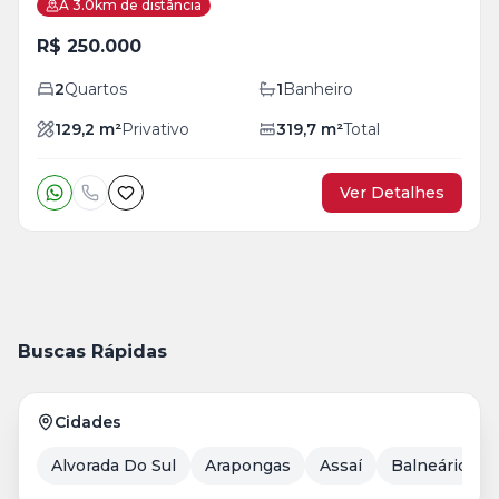
A 3.0km de distância
R$ 250.000
2
Quartos
1
Banheiro
129,2
m²
Privativo
319,7
m²
Total
Ver Detalhes
Buscas Rápidas
Cidades
Alvorada Do Sul
Arapongas
Assaí
Balneário Ca