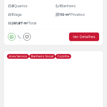
3
Quartos
1
Banheiro
1
Vaga
110
m²
Privativo
261,87
m²
Total
Ver Detalhes
Area Servico
Banheiro Social
Cozinha
Veja
Mais
+
6
foto
s