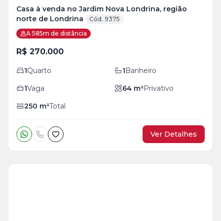
Casa à venda no Jardim Nova Londrina, região
norte de Londrina
Cód. 9375
A 585m de distância
R$ 270.000
1
Quarto
1
Banheiro
1
Vaga
64
m²
Privativo
250
m²
Total
Ver Detalhes
Veja
Mais