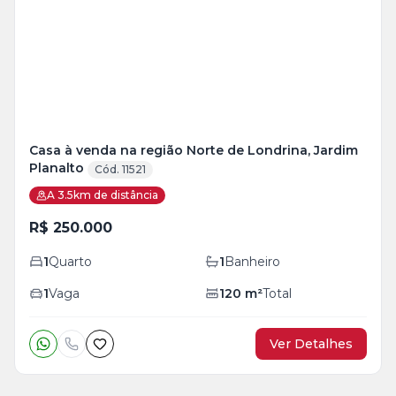
+
4
foto
s
Casa à venda na região Norte de Londrina, Jardim
Planalto
Cód. 11521
A 3.5km de distância
R$ 250.000
1
Quarto
1
Banheiro
1
Vaga
120
m²
Total
Ver Detalhes