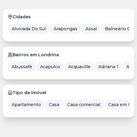
Cidades
Alvorada Do Sul
Arapongas
Assaí
Balneário Cam
Bairros em Londrina
Abussafe
Acapulco
Acquaville
Adriana 1
Aero
Tipo de Imóvel
Apartamento
Casa
Casa comercial
Casa em Con