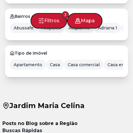
3
Bairros em Londrina
Filtros
Mapa
Abussafe
Acapulco
Acquaville
Adriana 1
Aer
Tipo de Imóvel
Apartamento
Casa
Casa comercial
Casa em Co
Jardim Maria Celina
Posts no Blog sobre a Região
Buscas Rápidas