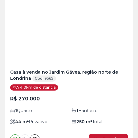
Veja
Mais
+
6
foto
s
Casa à venda no Jardim Gávea, região norte de
Londrina
Cód. 9562
A 4.0km de distância
R$ 270.000
1
Quarto
1
Banheiro
44
m²
Privativo
250
m²
Total