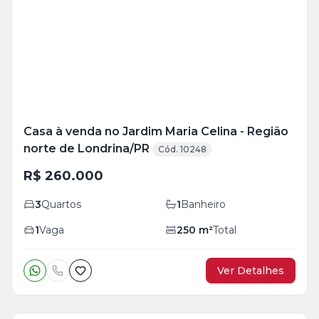
+
1
foto
Casa à venda no Jardim Maria Celina - Região
norte de Londrina/PR
Cód. 10248
R$ 260.000
3
Quartos
1
Banheiro
1
Vaga
250
m²
Total
Ver Detalhes