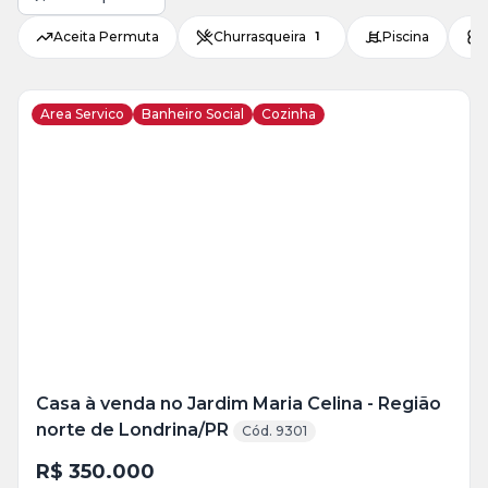
Aceita Permuta
Churrasqueira
Piscina
1
Area Servico
Banheiro Social
Cozinha
Veja
Mais
+
12
foto
s
Casa à venda no Jardim Maria Celina - Região
norte de Londrina/PR
Cód. 9301
R$ 350.000