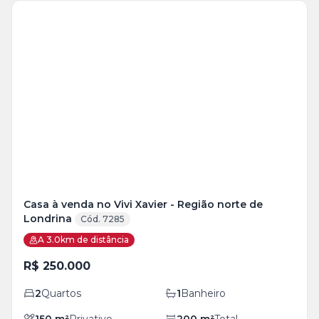
Casa à venda no Vivi Xavier - Região norte de
Londrina
Cód. 7285
A 3.0km de distância
R$ 250.000
2
Quartos
1
Banheiro
150
m²
Privativo
200
m²
Total