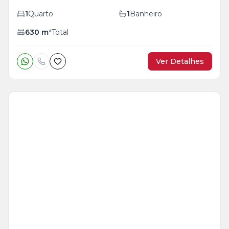
1
Quarto
1
Banheiro
630
m²
Total
Ver Detalhes