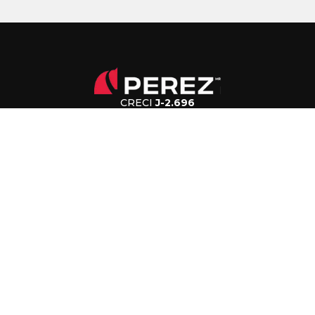
CRECI
J-2.696
(43) 3376-7500
falecom@imobiliariaperez.com.br
Av. Juscelino Kubitschek, 3600, Esquina com Rua
Brasil, CEP 86010-540 - Londrina - PR
Seg-Sex: 8h às 12h e 14h às 18h
Sáb: 8h às 12h
Especialistas em imóveis em Londrina. Nossa missão é
oferecer as melhores opções de compra, venda e locação