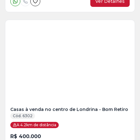
Ver Detalhes
Veja
Mais
+
25
foto
s
Casas à venda no centro de Londrina - Bom Retiro
Cód. 6302
A 4.2km de distância
R$ 400.000