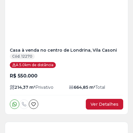
+
1
foto
Casa à venda no centro de Londrina, Vila Casoni
Cód. 12270
A 5.0km de distância
R$ 550.000
214,37
m²
Privativo
664,85
m²
Total
Ver Detalhes