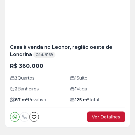
foto
s
Casa à venda no Leonor, região oeste de
Londrina
Cód. 9169
R$ 360.000
3
Quartos
1
Suíte
2
Banheiros
1
Vaga
87
m²
Privativo
125
m²
Total
Ver Detalhes