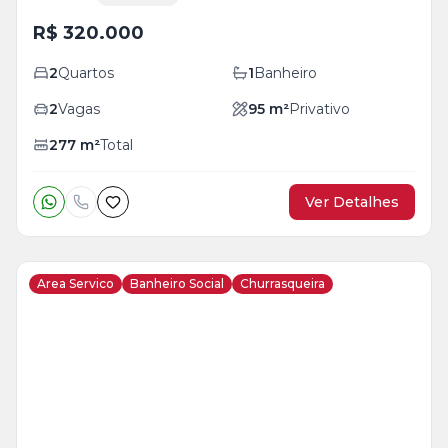
R$ 320.000
2
Quartos
1
Banheiro
2
Vagas
95
m²
Privativo
277
m²
Total
Ver Detalhes
Area Servico
Banheiro Social
Churrasqueira
Veja
Mais
+
4
foto
s