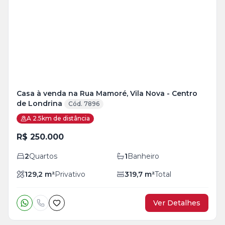
Casa à venda na Rua Mamoré, Vila Nova - Centro
de Londrina
Cód. 7896
A 2.5km de distância
R$ 250.000
2
Quartos
1
Banheiro
129,2
m²
Privativo
319,7
m²
Total
Ver Detalhes