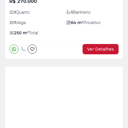
R$ 270.000
1
Quarto
1
Banheiro
1
Vaga
64
m²
Privativo
250
m²
Total
Ver Detalhes
Veja
Mais
+
4
foto
s