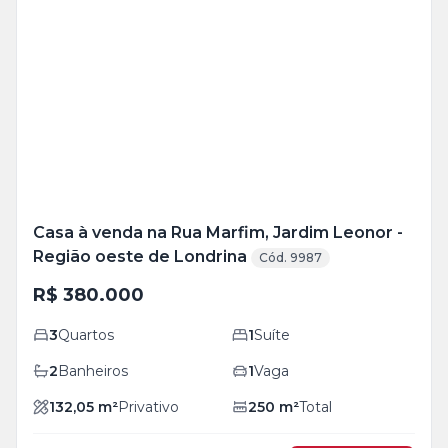
Veja
Mais
+
18
foto
s
Casa à venda na Rua Marfim, Jardim Leonor -
Região oeste de Londrina
Cód. 9987
R$ 380.000
3
Quartos
1
Suíte
2
Banheiros
1
Vaga
132,05
m²
Privativo
250
m²
Total