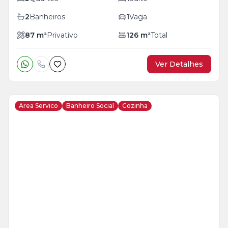
2
Banheiros
1
Vaga
87
m²
Privativo
126
m²
Total
Ver Detalhes
Area Servico
Banheiro Social
Cozinha
Veja
Mais
+
5
foto
s