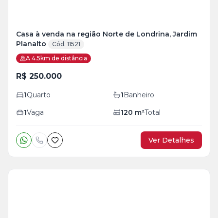
Casa à venda na região Norte de Londrina, Jardim
Planalto
Cód. 11521
A 4.5km de distância
R$ 250.000
1
Quarto
1
Banheiro
1
Vaga
120
m²
Total
Ver Detalhes