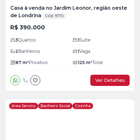
Casa à venda no Jardim Leonor, região oeste
de Londrina
Cód. 9170
R$ 390.000
3
Quartos
1
Suíte
2
Banheiros
1
Vaga
87
m²
Privativo
125
m²
Total
Ver Detalhes
Area Servico
Banheiro Social
Cozinha
Veja
Mais
+
5