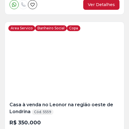
Ver Detalhes
Area Servico
Banheiro Social
Copa
Veja
Mais
+
21
foto
s
Casa à venda no Leonor na região oeste de
Londrina
Cód. 5559
R$ 350.000