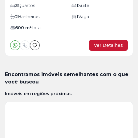
3
Quartos
1
Suíte
2
Banheiros
1
Vaga
600
m²
Total
Ver Detalhes
Encontramos imóveis semelhantes com o que
você buscou
Imóveis em regiões próximas
Veja
Mais