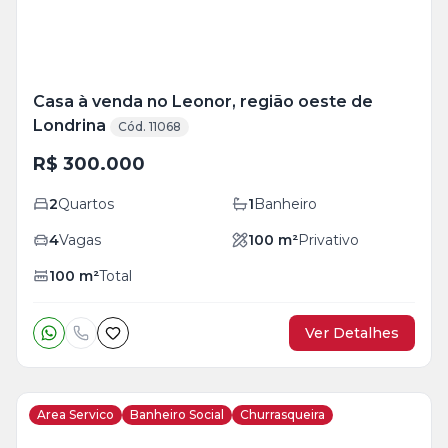
Casa à venda no Leonor, região oeste de
Londrina
Cód. 11068
R$ 300.000
2
Quartos
1
Banheiro
4
Vagas
100
m²
Privativo
100
m²
Total
Ver Detalhes
Area Servico
Banheiro Social
Churrasqueira