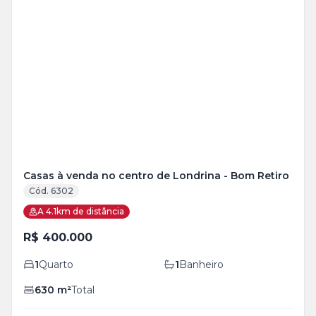
Veja
Mais
+
25
foto
s
Casas à venda no centro de Londrina - Bom Retiro
Cód. 6302
A 4.1km de distância
R$ 400.000
1
Quarto
1
Banheiro
630
m²
Total