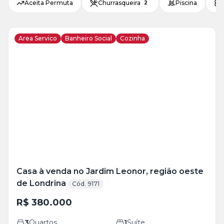
Aceita Permuta
Churrasqueira
Piscina
2
Area Servico
Banheiro Social
Cozinha
Veja
Mais
+
11
foto
s
Casa à venda no Jardim Leonor, região oeste
de Londrina
Cód. 9171
R$ 380.000
3
Quartos
1
Suíte