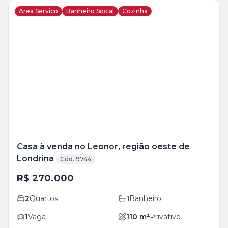
Area Servico
Banheiro Social
Cozinha
Veja
Mais
+
3
foto
s
Casa à venda no Leonor, região oeste de
Londrina
Cód. 9744
R$ 270.000
2
Quartos
1
Banheiro
1
Vaga
110
m²
Privativo