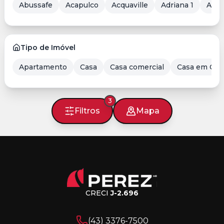
Abussafe
Acapulco
Acquaville
Adriana 1
Aero
Tipo de Imóvel
Apartamento
Casa
Casa comercial
Casa em Con
3
Filtros
Mapa
CRECI
J-2.696
(43) 3376-7500