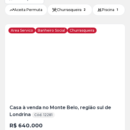
Aceita Permuta
Churrasqueira
Piscina
2
1
Area Servico
Banheiro Social
Churrasqueira
Veja
Mais
+
13
foto
s
Casa à venda no Monte Belo, região sul de
Londrina
Cód. 12281
R$ 640.000