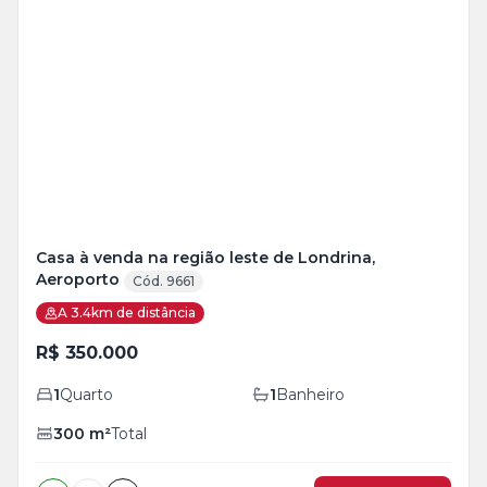
Veja
Mais
+
2
foto
s
Casa à venda na região leste de Londrina,
Aeroporto
Cód. 9661
A 3.4km de distância
R$ 350.000
1
Quarto
1
Banheiro
300
m²
Total