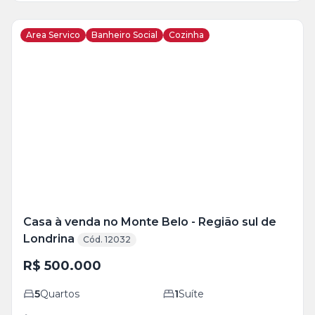
Area Servico
Banheiro Social
Cozinha
Veja
Mais
+
29
foto
s
Casa à venda no Monte Belo - Região sul de
Londrina
Cód. 12032
R$ 500.000
5
Quartos
1
Suíte