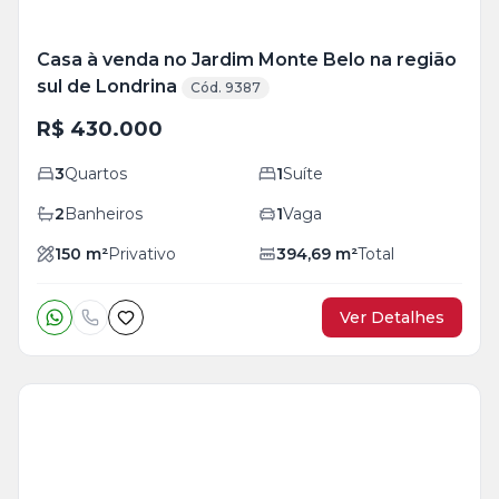
Casa à venda no Jardim Monte Belo na região
sul de Londrina
Cód. 9387
R$ 430.000
3
Quartos
1
Suíte
2
Banheiros
1
Vaga
150
m²
Privativo
394,69
m²
Total
Ver Detalhes
Veja
Mais