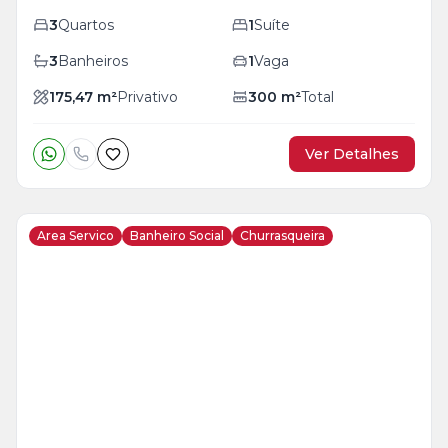
3
Quartos
1
Suíte
3
Banheiros
1
Vaga
175,47
m²
Privativo
300
m²
Total
Ver Detalhes
Area Servico
Banheiro Social
Churrasqueira