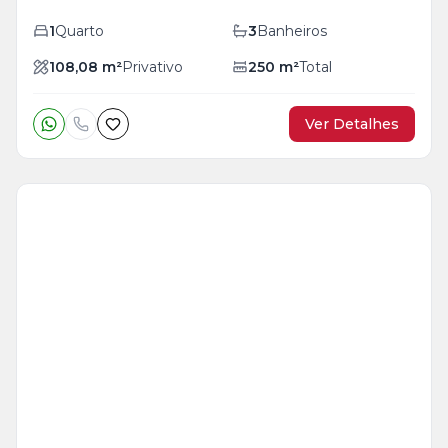
1
Quarto
3
Banheiros
108,08
m²
Privativo
250
m²
Total
Ver Detalhes