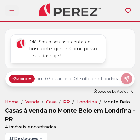
Abrir menu
Home
/
Venda
/
Casa
/
PR
/
Londrina
/
Monte Belo
Casas à venda no Monte Belo em Londrina -
PR
4 imóveis encontrados
Destaques