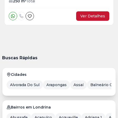
250
m²
Total
Ver Detalhes
Buscas Rápidas
Cidades
Alvorada Do Sul
Arapongas
Assaí
Balneário Cam
Bairros em Londrina
Abussafe
Acapulco
Acquaville
Adriana 1
Aero