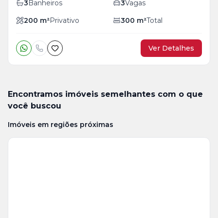
3
Banheiros
3
Vagas
200
m²
Privativo
300
m²
Total
Ver Detalhes
Encontramos imóveis semelhantes com o que
você buscou
Imóveis em regiões próximas
Veja
Mais
+
12
foto
s