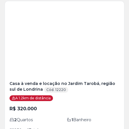
Veja
Mais
+
13
foto
s
Casa à venda e locação no Jardim Tarobá, região
sul de Londrina
Cód. 12220
A 1.2km de distância
R$ 320.000
2
Quartos
1
Banheiro