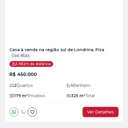
+
9
foto
s
Casa à venda na região sul de Londrina, Piza
Cód. 8524
A 982m de distância
R$ 450.000
2
Quartos
1
Banheiro
179
m²
Privativo
325
m²
Total
Ver Detalhes