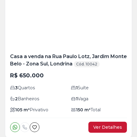
+
17
foto
s
Casa a venda na Rua Paulo Lotz, Jardim Monte
Belo - Zona Sul, Londrina
Cód. 10042
R$ 650.000
3
Quartos
1
Suíte
2
Banheiros
1
Vaga
105
m²
Privativo
150
m²
Total
Ver Detalhes