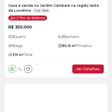
Casa à venda no Jardim Cambará na região leste
de Londrina
Cód. 11816
A 3.7km de distância
R$ 350.000
1
Quarto
1
Banheiro
1
Vaga
85,15
m²
Privativo
315
m²
Total
Ver Detalhes
Veja
Mais