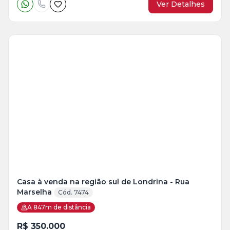
Ver Detalhes
Veja
Mais
+
9
foto
s
Casa à venda na região sul de Londrina - Rua
Marselha
Cód. 7474
A 847m de distância
R$ 350.000