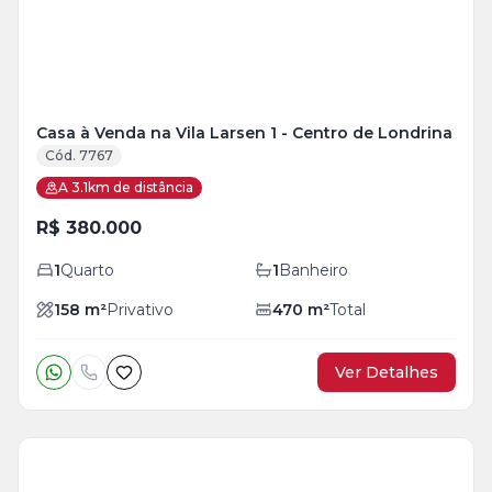
Casa à Venda na Vila Larsen 1 - Centro de Londrina
Cód. 7767
A 3.1km de distância
R$ 380.000
1
Quarto
1
Banheiro
158
m²
Privativo
470
m²
Total
Ver Detalhes