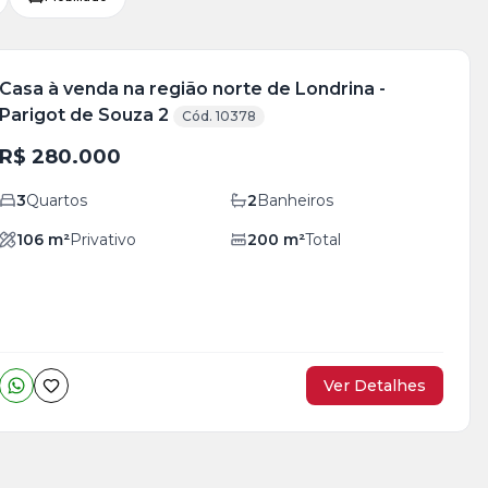
Casa à venda na região norte de Londrina -
Parigot de Souza 2
Cód. 10378
R$ 280.000
3
Quartos
2
Banheiros
106
m²
Privativo
200
m²
Total
Ver Detalhes