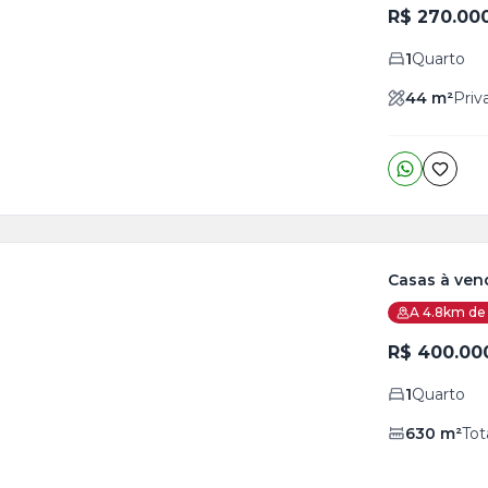
R$ 270.00
o
s
1
Quarto
44
m²
Priv
Casas à ven
A 4.8km de 
ja
is
R$ 400.00
5
1
Quarto
o
s
630
m²
Tot