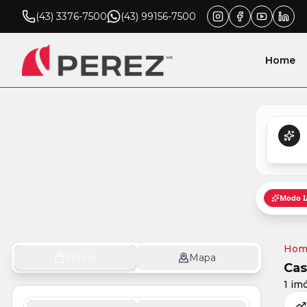
(43) 3376-7500
(43) 99156-7500
Home
Hom
Vitrine
Mapa
Cas
1 im