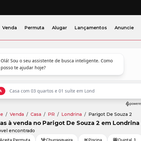
Venda
Permuta
Alugar
Lançamentos
Anuncie
e
/
Venda
/
Casa
/
PR
/
Londrina
/
Parigot De Souza 2
as à venda no Parigot De Souza 2 em Londrina 
óvel encontrado
Aceita Permuta
Churrasqueira
Piscina
Quintal
1