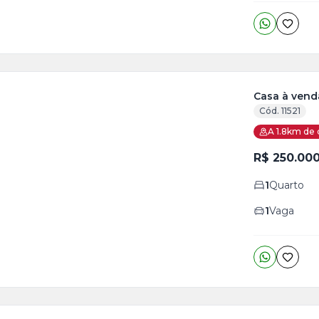
Casa à venda
Cód. 11521
ja
A 1.8km de 
is
R$ 250.00
o
s
1
Quarto
1
Vaga