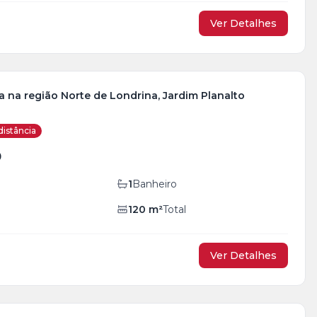
Ver Detalhes
 na região Norte de Londrina, Jardim Planalto
distância
0
1
Banheiro
120
m²
Total
Ver Detalhes