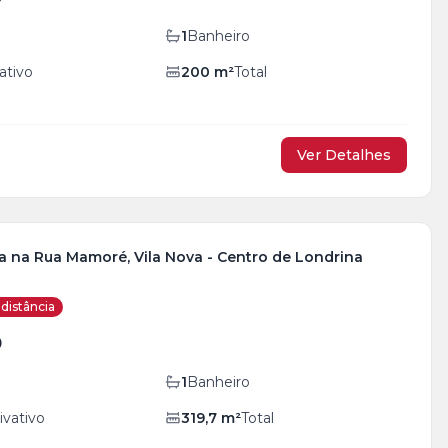
1
Banheiro
ativo
200
m²
Total
Ver Detalhes
a na Rua Mamoré, Vila Nova - Centro de Londrina
distância
0
1
Banheiro
ivativo
319,7
m²
Total