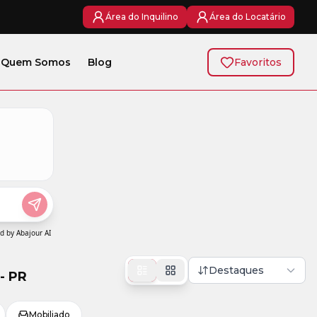
Área do Inquilino
Área do Locatário
Quem Somos
Blog
Favoritos
Destaques
- PR
Mobiliado