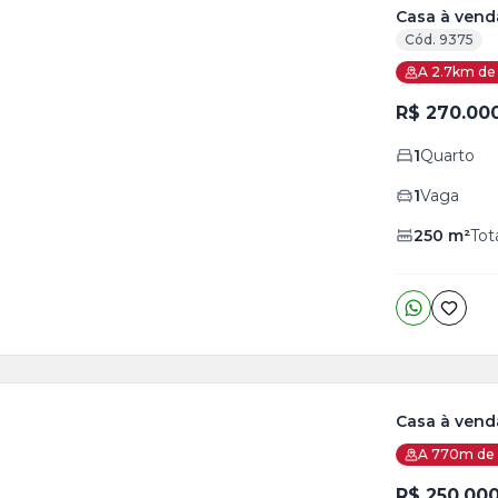
Casa à vend
Cód. 9375
A 2.7km de 
R$ 270.00
1
Quarto
1
Vaga
250
m²
Tot
Casa à venda
A 770m de 
R$ 250.00