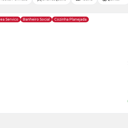
ea Servico
Banheiro Social
Cozinha Planejada
ja
is
5
o
s