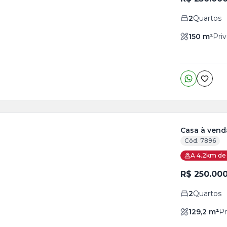
2
Quartos
150
m²
Priv
Casa à vend
Cód. 7896
A 4.2km de 
R$ 250.00
2
Quartos
129,2
m²
Pr