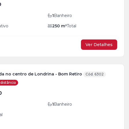
0
1
Banheiro
ativo
250
m²
Total
Ver Detalhes
da no centro de Londrina - Bom Retiro
Cód. 6302
distância
0
1
Banheiro
al