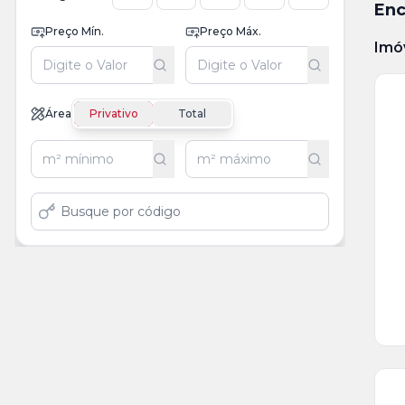
Enc
Preço Mín.
Preço Máx.
Imó
Área
Privativo
Total