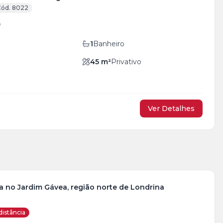
ód. 8022
0
1
Banheiro
45
m²
Privativo
Ver Detalhes
a no Jardim Gávea, região norte de Londrina
distância