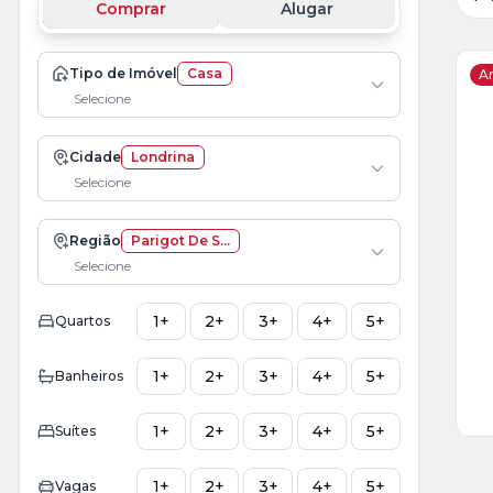
Comprar
Alugar
Tipo de Imóvel
Casa
Ar
Selecione
Ve
Cidade
Londrina
Ma
Selecione
+
4
fot
Região
Parigot De S...
Selecione
1+
2+
3+
4+
5+
Quartos
1+
2+
3+
4+
5+
Banheiros
1+
2+
3+
4+
5+
Suítes
1+
2+
3+
4+
5+
Vagas