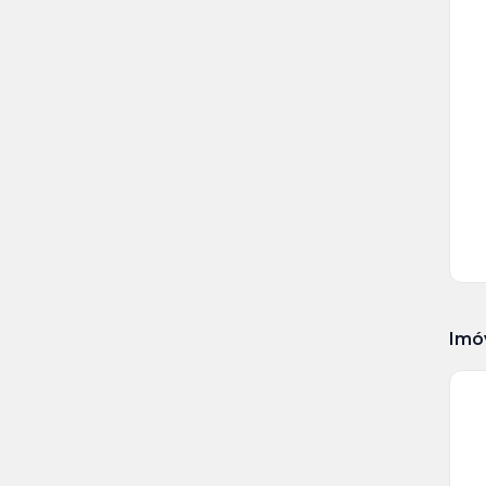
Ve
Ma
+
7
fot
Imó
Ve
Ma