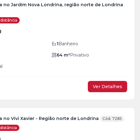
a no Jardim Nova Londrina, região norte de Londrina
distância
0
1
Banheiro
64
m²
Privativo
al
Ver Detalhes
 no Vivi Xavier - Região norte de Londrina
Cód. 7285
distância
0