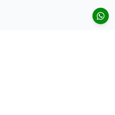
stas em imóveis em Londrina. Nossa missão é oferecer as
opções de compra, venda e locação para clientes que
alidade e confiança.
a Imobiliária Perez