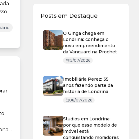
cada
sso
Posts em Destaque
iário
O Ginga chega em
Londrina: conheça o
novo empreendimento
da Vanguard na Prochet
15/07/2026
Imobiliária Perez: 35
anos fazendo parte da
rar
história de Londrina
08/07/2026
to,
Studios em Londrina:
por que esse modelo de
ional
imóvel está
conquistando moradores