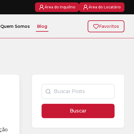
Área do Inquilino
Área do Locatário
Quem Somos
Blog
Favoritos
Buscar
ação