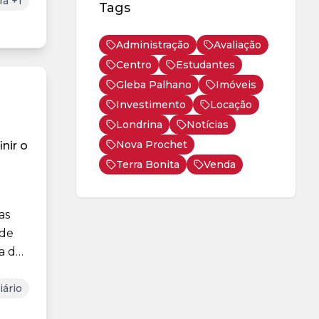
a +1
Tags
Administração
Avaliação
Centro
Estudantes
Gleba Palhano
Imóveis
Investimento
Locação
Londrina
Notícias
Nova Prochet
nir o
Terra Bonita
Venda
as
nde
a da
iário