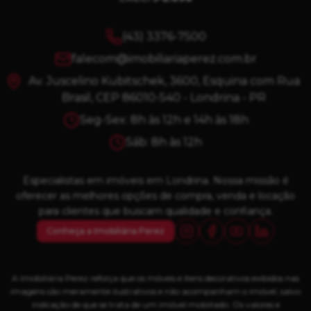
(43) 3376-7500
falecom@imobiliariaperez.com.br
Av. Juscelino Kubitschek, 3600, Esquina com Rua
Brasil, CEP 86010-540 - Londrina - PR
Seg-Sex: 8h às 12h e 14h às 18h
Sáb: 8h às 12h
Especialistas em imóveis em Londrina. Nossa missão é
oferecer as melhores opções de compra, venda e locação
para clientes que buscam qualidade e confiança.
Conheça a Imobiliária Perez
A Imobiliária Perez reforça que os móveis e itens decorativos exibidos nas
imagens são meramente ilustrativos e não acompanham o imóvel, salvo
indicação de que se trata de um imóvel mobiliado. Os valores e