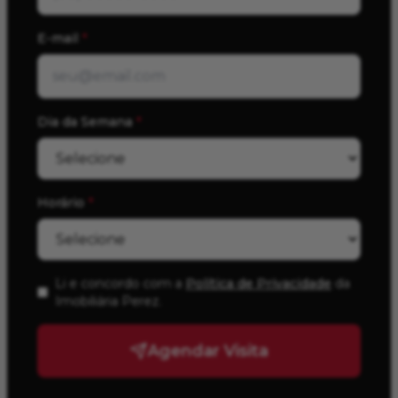
E-mail
*
Dia da Semana
*
Horário
*
Li e concordo com a
Política de Privacidade
da
Imobiliária Perez
.
Agendar Visita