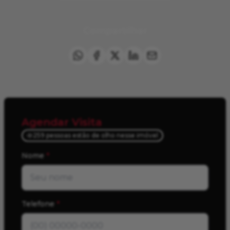
Compartilhar
Agendar Visita
259 pessoas estão de olho nesse imóvel
Nome
*
Telefone
*