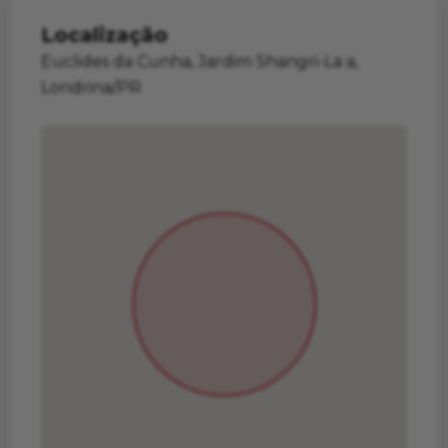
Localização
Euclides da Cunha, Jardim Shangri-La a,
Londrina/PR