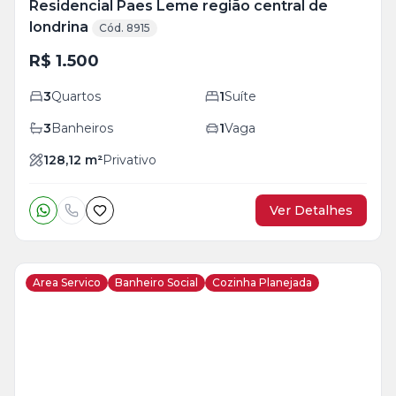
Residencial Paes Leme região central de
londrina
Cód. 8915
R$ 1.500
3
Quartos
1
Suíte
3
Banheiros
1
Vaga
128,12
m²
Privativo
Ver Detalhes
Area Servico
Banheiro Social
Cozinha Planejada
Veja
Mais
+
9