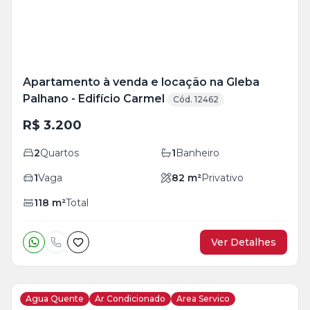
Apartamento à venda e locação na Gleba
Palhano - Edifício Carmel
Cód. 12462
R$ 3.200
2
Quartos
1
Banheiro
1
Vaga
82
m²
Privativo
118
m²
Total
Ver Detalhes
Agua Quente
Ar Condicionado
Area Servico