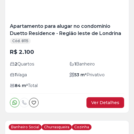
Apartamento para alugar no condomínio
Duetto Residence - Região leste de Londrina
Cód. 8115
R$ 2.100
2
Quartos
1
Banheiro
1
Vaga
53
m²
Privativo
84
m²
Total
Ver Detalhes
Banheiro Social
Churrasqueira
Cozinha