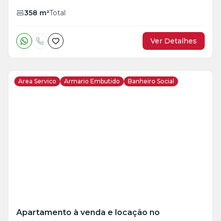
358
m²
Total
Ver Detalhes
Area Servico
Armario Embutido
Banheiro Social
Veja
Mais
+
17
foto
s
Apartamento à venda e locação no