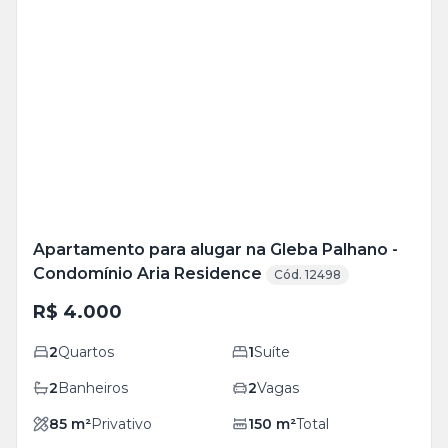
Veja
Mais
+
21
foto
s
Apartamento para alugar na Gleba Palhano -
Condomínio Aria Residence
Cód. 12498
R$ 4.000
2
Quartos
1
Suíte
2
Banheiros
2
Vagas
85
m²
Privativo
150
m²
Total