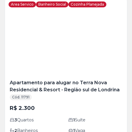
Area Servico
Banheiro Social
Cozinha Planejada
Veja
Mais
+
17
foto
s
Apartamento para alugar no Terra Nova
Residencial & Resort - Região sul de Londrina
Cód. 11791
R$ 2.300
3
Quartos
1
Suíte
2
Banheiros
1
Vaga