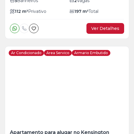
5
Banheiros
2
Vagas
112
m²
Privativo
197
m²
Total
Ver Detalhes
Ar Condicionado
Area Servico
Armario Embutido
Veja
Mais
+
18
foto
s
Apartamento para alugar no Kensington