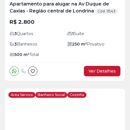
Apartamento para alugar na Av Duque de
Caxias - Região central de Londrina
Cód. 11543
R$ 2.800
3
Quartos
1
Suíte
3
Banheiros
250
m²
Privativo
500
m²
Total
Ver Detalhes
Area Servico
Banheiro Social
Cozinha
Veja
Mais
+
30