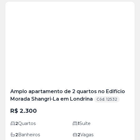
Veja
Mais
+
8
foto
s
Amplo apartamento de 2 quartos no Edifício
Morada Shangri-La em Londrina
Cód. 12532
R$ 2.300
2
Quartos
1
Suíte
2
Banheiros
2
Vagas