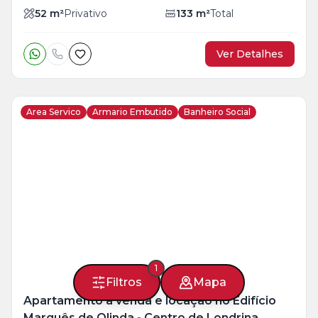
52
m²
Privativo
133
m²
Total
Ver Detalhes
Area Servico
Armario Embutido
Banheiro Social
Veja
Mais
+
26
foto
s
1
Filtros
Mapa
Apartamento à venda e locação no Edifício
Marquês de Olinda - Centro de Londrina