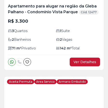
Apartamento para alugar na região da Gleba
Palhano - Condomínio Vista Parque
Cód. 12477
R$ 3.300
3
Quartos
1
Suíte
2
Banheiros
2
Vagas
71
m²
Privativo
142
m²
Total
Ver Detalhes
Aceita Permuta
Area Servico
Armario Embutido
Veja
Mais
+
9