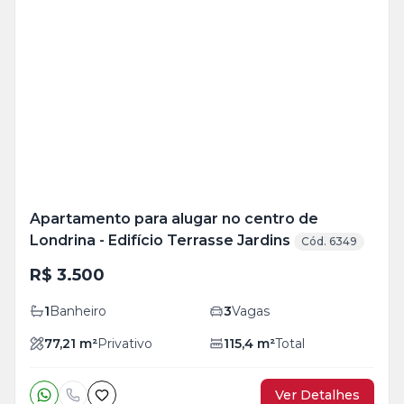
Veja
Mais
+
11
foto
s
Apartamento para alugar no centro de
Londrina - Edifício Terrasse Jardins
Cód. 6349
R$ 3.500
1
Banheiro
3
Vagas
77,21
m²
Privativo
115,4
m²
Total
Ver Detalhes