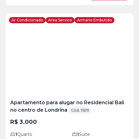
Ar Condicionado
Area Servico
Armario Embutido
Veja
Mais
+
11
foto
s
Apartamento para alugar no Residencial Bali
no centro de Londrina
Cód. 11619
R$ 3.000
1
Quarto
1
Suíte