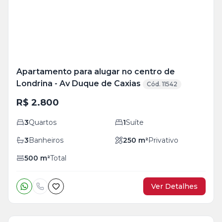
foto
s
Apartamento para alugar no centro de
Londrina - Av Duque de Caxias
Cód. 11542
R$ 2.800
3
Quartos
1
Suíte
3
Banheiros
250
m²
Privativo
500
m²
Total
Ver Detalhes