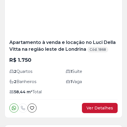
foto
s
Apartamento à venda e locação no Luci Della
Vitta na região leste de Londrina
Cód. 1868
R$ 1.750
2
Quartos
1
Suíte
2
Banheiros
1
Vaga
58,44
m²
Total
Ver Detalhes