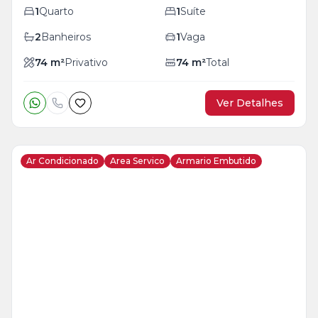
1
Quarto
1
Suíte
2
Banheiros
1
Vaga
74
m²
Privativo
74
m²
Total
Ver Detalhes
Ar Condicionado
Area Servico
Armario Embutido
Veja
Mais
+
13
foto
s