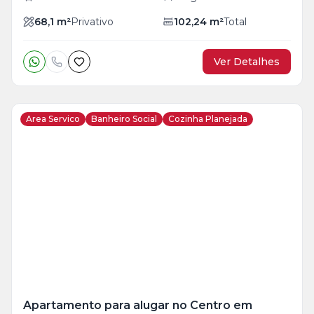
68,1
m²
Privativo
102,24
m²
Total
Ver Detalhes
Area Servico
Banheiro Social
Cozinha Planejada
Veja
Mais
+
20
foto
s
Apartamento para alugar no Centro em