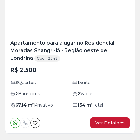
foto
s
Apartamento para alugar no Residencial
Moradas Shangri-lá - Região oeste de
Londrina
Cód. 12342
R$ 2.500
3
Quartos
1
Suíte
2
Banheiros
2
Vagas
67,14
m²
Privativo
134
m²
Total
Ver Detalhes