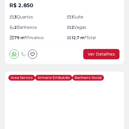
R$ 2.850
3
Quartos
1
Suíte
2
Banheiros
2
Vagas
79
m²
Privativo
12,7
m²
Total
Ver Detalhes
Area Servico
Armario Embutido
Banheiro Social
Veja
Mais
+
13
foto
s