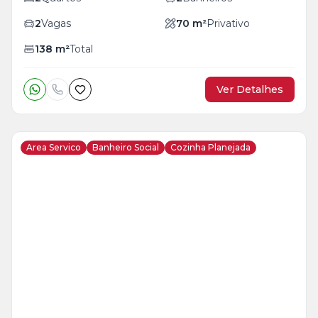
2
Vagas
70
m²
Privativo
138
m²
Total
Ver Detalhes
Area Servico
Banheiro Social
Cozinha Planejada
Veja
Mais
+
23
foto
s