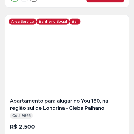
Area Servico
Banheiro Social
Bar
Veja
Mais
+
19
foto
s
Apartamento para alugar no You 180, na
região sul de Londrina - Gleba Palhano
Cód. 9866
R$ 2.500