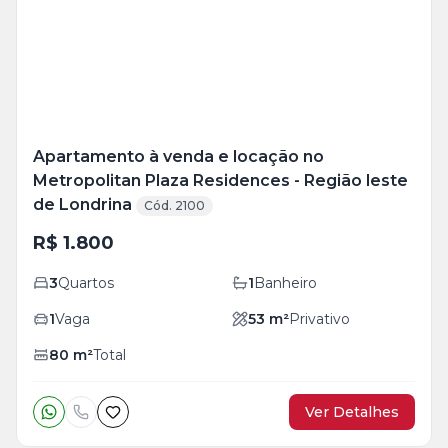
foto
s
Apartamento à venda e locação no
Metropolitan Plaza Residences - Região leste
de Londrina
Cód. 2100
R$ 1.800
3
Quartos
1
Banheiro
1
Vaga
53
m²
Privativo
80
m²
Total
Ver Detalhes