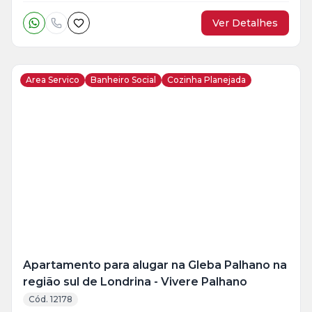
Ver Detalhes
Area Servico
Banheiro Social
Cozinha Planejada
Veja
Mais
+
10
foto
s
Apartamento para alugar na Gleba Palhano na
região sul de Londrina - Vivere Palhano
Cód. 12178