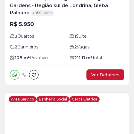
Gardens - Região sul de Londrina, Gleba
Palhano
Cód. 12169
R$ 5.950
3
Quartos
1
Suíte
2
Banheiros
2
Vagas
108
m²
Privativo
211,11
m²
Total
Ver Detalhes
Area Servico
Banheiro Social
Cerca Eletrica
Veja
Mais
+
12