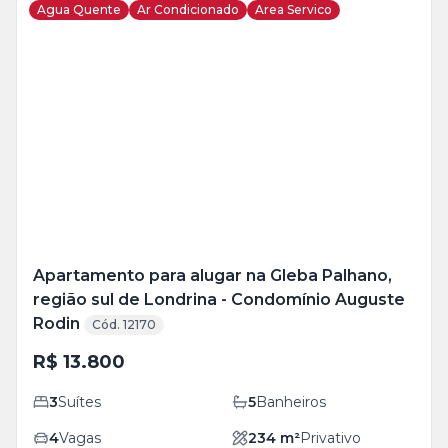
Agua Quente
Ar Condicionado
Area Servico
Veja
Mais
+
33
foto
s
Apartamento para alugar na Gleba Palhano,
região sul de Londrina - Condomínio Auguste
Rodin
Cód. 12170
R$ 13.800
3
Suítes
5
Banheiros
4
Vagas
234
m²
Privativo