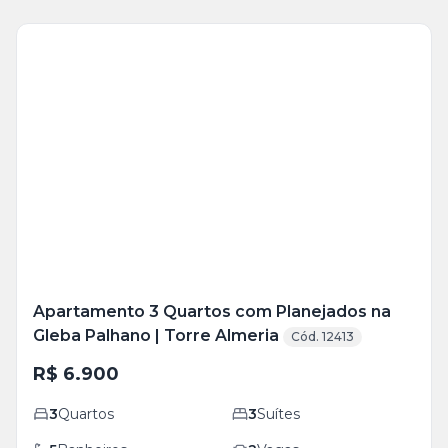
Veja
Mais
+
14
foto
s
Apartamento 3 Quartos com Planejados na
Gleba Palhano | Torre Almeria
Cód. 12413
R$ 6.900
3
Quartos
3
Suítes