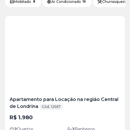
Mobiliado
Ar Condicionado
Churrasqueira
8
10
Veja
Mais
+
16
foto
s
Apartamento para Locação na região Central
de Londrina
Cód. 12567
R$ 1.980
2
Quartos
2
Banheiros