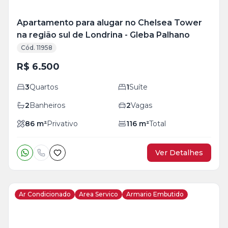
Apartamento para alugar no Chelsea Tower
na região sul de Londrina - Gleba Palhano
Cód. 11958
R$ 6.500
3
Quartos
1
Suíte
2
Banheiros
2
Vagas
86
m²
Privativo
116
m²
Total
Ver Detalhes
Ar Condicionado
Area Servico
Armario Embutido
Veja