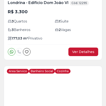
Londrina - Edifício Dom João VI
Cód. 12295
R$ 3.300
3
Quartos
1
Suíte
3
Banheiros
2
Vagas
177,03
m²
Privativo
Ver Detalhes
Area Servico
Banheiro Social
Cozinha
Veja
Mais
+
10
foto
s