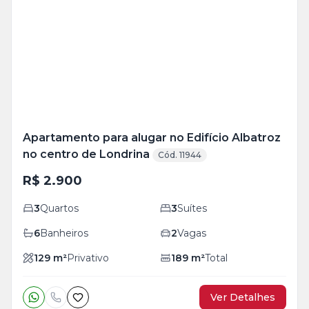
Mais
+
33
foto
s
Apartamento para alugar no Edifício Albatroz
no centro de Londrina
Cód. 11944
R$ 2.900
3
Quartos
3
Suítes
6
Banheiros
2
Vagas
129
m²
Privativo
189
m²
Total
Ver Detalhes