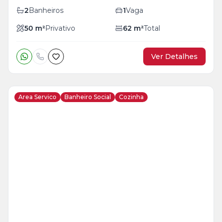
2
Banheiros
1
Vaga
50
m²
Privativo
62
m²
Total
Ver Detalhes
Area Servico
Banheiro Social
Cozinha
Veja
Mais
+
21
foto
s