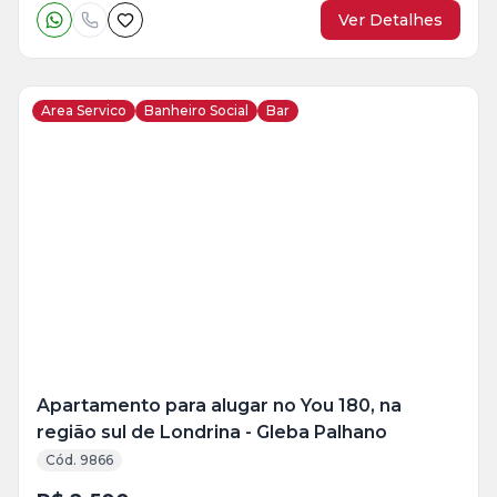
Ver Detalhes
Area Servico
Banheiro Social
Bar
Veja
Mais
+
19
foto
s
Apartamento para alugar no You 180, na
região sul de Londrina - Gleba Palhano
Cód. 9866