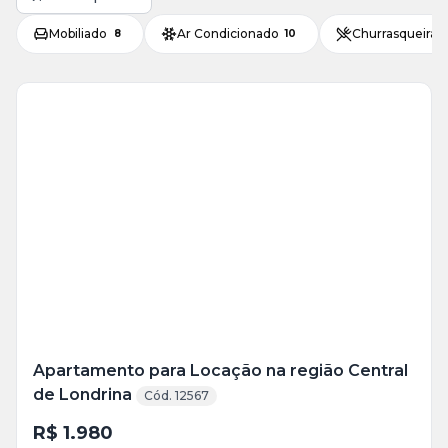
Mobiliado
Ar Condicionado
Churrasqueira
8
10
Veja
Mais
+
16
foto
s
Apartamento para Locação na região Central
de Londrina
Cód. 12567
R$ 1.980