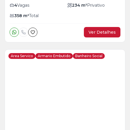
4
Vagas
234
m²
Privativo
358
m²
Total
Ver Detalhes
Area Servico
Armario Embutido
Banheiro Social
Veja
Mais
+
17
foto
s