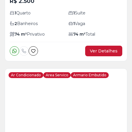
R$ 2.500
1
Quarto
1
Suíte
2
Banheiros
1
Vaga
74
m²
Privativo
74
m²
Total
Ver Detalhes
Ar Condicionado
Area Servico
Armario Embutido
Veja
Mais
+
13
foto
s