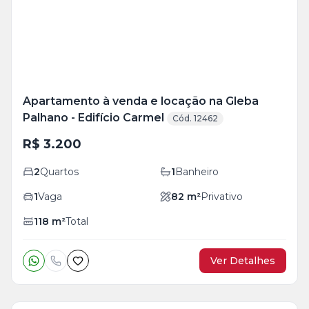
foto
s
Apartamento à venda e locação na Gleba
Palhano - Edifício Carmel
Cód. 12462
R$ 3.200
2
Quartos
1
Banheiro
1
Vaga
82
m²
Privativo
118
m²
Total
Ver Detalhes