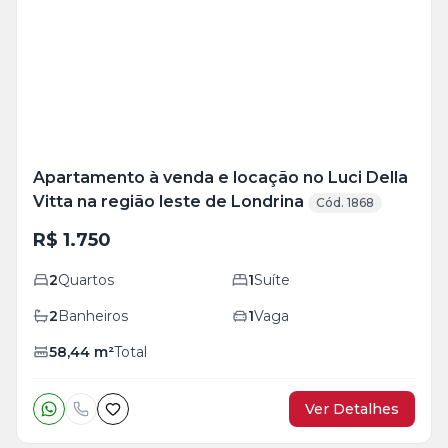
+
12
foto
s
Apartamento à venda e locação no Luci Della
Vitta na região leste de Londrina
Cód. 1868
R$ 1.750
2
Quartos
1
Suíte
2
Banheiros
1
Vaga
58,44
m²
Total
Ver Detalhes