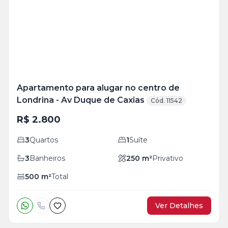
+
30
foto
s
Apartamento para alugar no centro de
Londrina - Av Duque de Caxias
Cód. 11542
R$ 2.800
3
Quartos
1
Suíte
3
Banheiros
250
m²
Privativo
500
m²
Total
Ver Detalhes