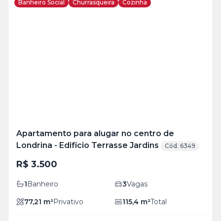
Banheiro Social
Churrasqueira
Cozinha
Veja
Mais
+
11
foto
s
Apartamento para alugar no centro de
Londrina - Edifício Terrasse Jardins
Cód. 6349
R$ 3.500
1
Banheiro
3
Vagas
77,21
m²
Privativo
115,4
m²
Total