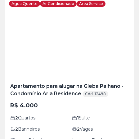
Agua Quente
Ar Condicionado
Area Servico
Veja
Mais
+
21
foto
s
Apartamento para alugar na Gleba Palhano -
Condomínio Aria Residence
Cód. 12498
R$ 4.000
2
Quartos
1
Suíte
2
Banheiros
2
Vagas