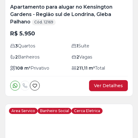
Apartamento para alugar no Kensington
Gardens - Região sul de Londrina, Gleba
Palhano
Cód. 12169
R$ 5.950
3
Quartos
1
Suíte
2
Banheiros
2
Vagas
108
m²
Privativo
211,11
m²
Total
Ver Detalhes
Area Servico
Banheiro Social
Cerca Eletrica
Veja
Mais