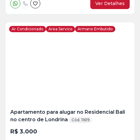
Ver Detalhes
Ar Condicionado
Area Servico
Armario Embutido
Veja
Mais
+
11
foto
s
Apartamento para alugar no Residencial Bali
no centro de Londrina
Cód. 11619
R$ 3.000