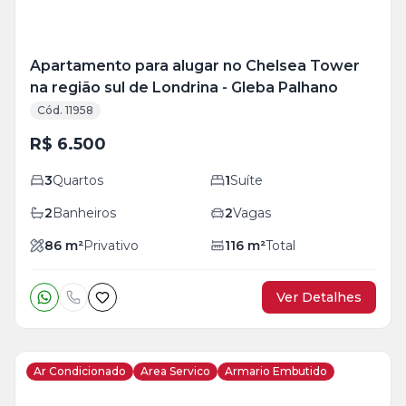
Apartamento para alugar no Chelsea Tower
na região sul de Londrina - Gleba Palhano
Cód. 11958
R$ 6.500
3
Quartos
1
Suíte
2
Banheiros
2
Vagas
86
m²
Privativo
116
m²
Total
Ver Detalhes
Ar Condicionado
Area Servico
Armario Embutido