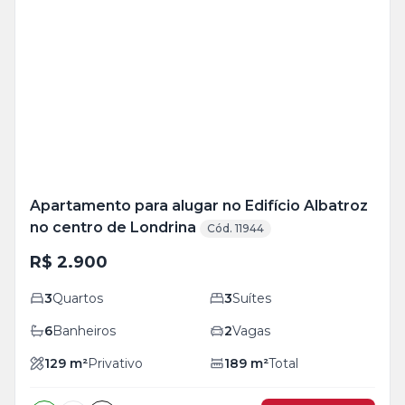
Veja
Mais
+
33
foto
s
Apartamento para alugar no Edifício Albatroz
no centro de Londrina
Cód. 11944
R$ 2.900
3
Quartos
3
Suítes
6
Banheiros
2
Vagas
129
m²
Privativo
189
m²
Total