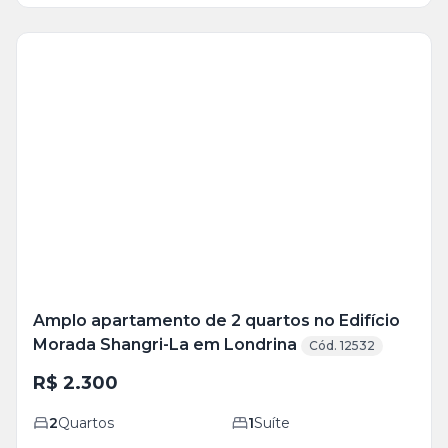
Veja
Mais
+
8
foto
s
Amplo apartamento de 2 quartos no Edifício
Morada Shangri-La em Londrina
Cód. 12532
R$ 2.300
2
Quartos
1
Suíte