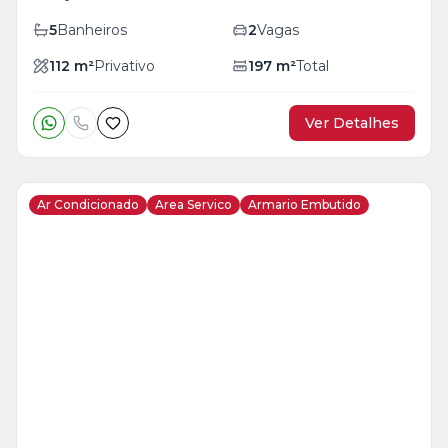
5
Banheiros
2
Vagas
112
m²
Privativo
197
m²
Total
Ver Detalhes
Ar Condicionado
Area Servico
Armario Embutido
Veja
Mais
+
18
foto
s