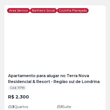
Area Servico
Banheiro Social
Cozinha Planejada
Veja
Mais
+
17
foto
s
Apartamento para alugar no Terra Nova
Residencial & Resort - Região sul de Londrina
Cód. 11791
R$ 2.300
3
Quartos
1
Suíte