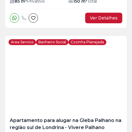
85
m²
Privativo
150
m²
Total
Ver Detalhes
Area Servico
Banheiro Social
Cozinha Planejada
Veja
Mais
+
10
foto
s
Apartamento para alugar na Gleba Palhano na
região sul de Londrina - Vivere Palhano