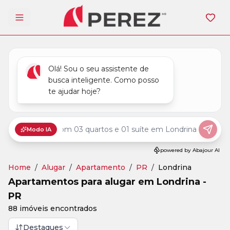
Abrir menu
Home
/
Alugar
/
Apartamento
/
PR
/
Londrina
Apartamentos para alugar em Londrina -
PR
88 imóveis encontrados
Destaques