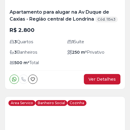
Apartamento para alugar na Av Duque de
Caxias - Região central de Londrina
Cód. 11543
R$ 2.800
3
Quartos
1
Suíte
3
Banheiros
250
m²
Privativo
500
m²
Total
Ver Detalhes
Area Servico
Banheiro Social
Cozinha
Veja
Mais