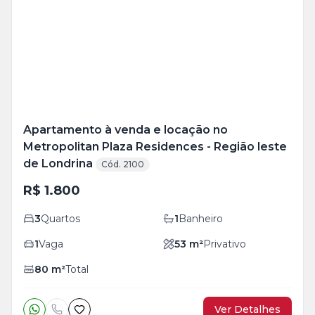
+
9
foto
s
Apartamento à venda e locação no
Metropolitan Plaza Residences - Região leste
de Londrina
Cód. 2100
R$ 1.800
3
Quartos
1
Banheiro
1
Vaga
53
m²
Privativo
80
m²
Total
Ver Detalhes