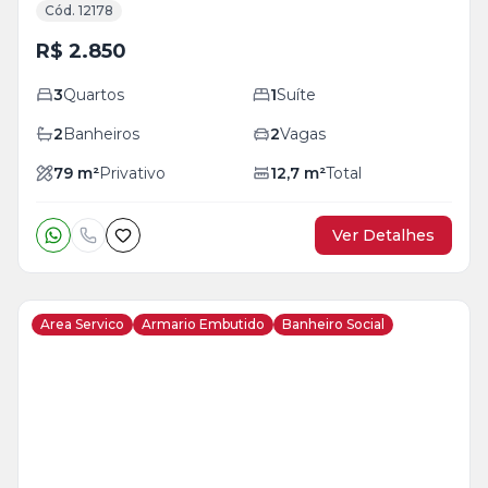
Cód. 12178
R$ 2.850
3
Quartos
1
Suíte
2
Banheiros
2
Vagas
79
m²
Privativo
12,7
m²
Total
Ver Detalhes
Area Servico
Armario Embutido
Banheiro Social
Veja
Mais
+
13
foto
s