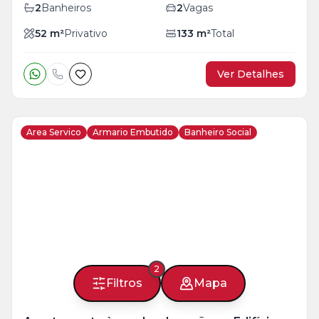
2
Banheiros
2
Vagas
52
m²
Privativo
133
m²
Total
Ver Detalhes
Area Servico
Armario Embutido
Banheiro Social
Veja
Mais
+
26
foto
s
2
Filtros
Mapa