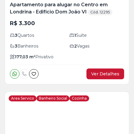
Apartamento para alugar no Centro em
Londrina - Edifício Dom João VI
Cód. 12295
R$ 3.300
3
Quartos
1
Suíte
3
Banheiros
2
Vagas
177,03
m²
Privativo
Ver Detalhes
Area Servico
Banheiro Social
Cozinha
Veja
Mais
+
10