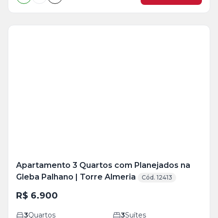
Veja
Mais
+
14
foto
s
Apartamento 3 Quartos com Planejados na
Gleba Palhano | Torre Almeria
Cód. 12413
R$ 6.900
3
Quartos
3
Suítes