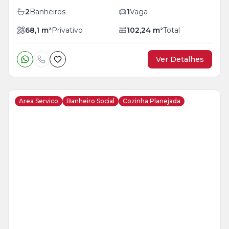
2
Banheiros
1
Vaga
68,1
m²
Privativo
102,24
m²
Total
Ver Detalhes
Area Servico
Banheiro Social
Cozinha Planejada
Veja
Mais
+
20
foto
s