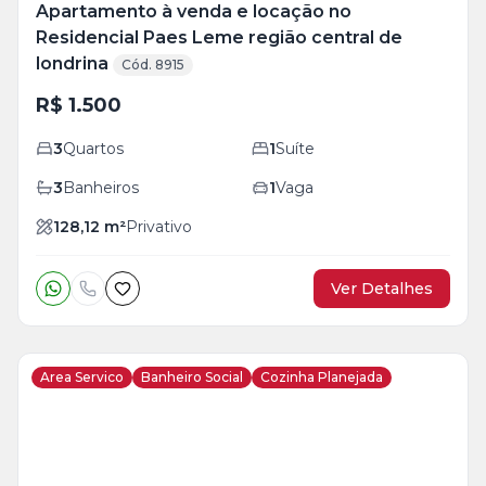
Apartamento à venda e locação no
Residencial Paes Leme região central de
londrina
Cód. 8915
R$ 1.500
3
Quartos
1
Suíte
3
Banheiros
1
Vaga
128,12
m²
Privativo
Ver Detalhes
Area Servico
Banheiro Social
Cozinha Planejada
Veja
Mais