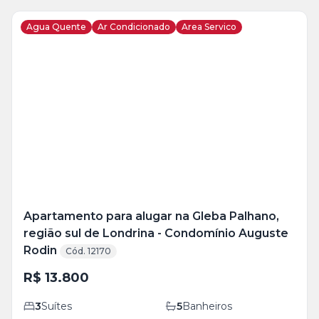
Agua Quente
Ar Condicionado
Area Servico
Veja
Mais
+
33
foto
s
Apartamento para alugar na Gleba Palhano,
região sul de Londrina - Condomínio Auguste
Rodin
Cód. 12170
R$ 13.800
3
Suítes
5
Banheiros