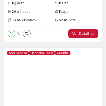
1
Quarto
1
Suíte
2
Banheiros
1
Vaga
50
m²
Privativo
62
m²
Total
Ver Detalhes
Area Servico
Banheiro Social
Cozinha
Veja
Mais
+
21
foto
s