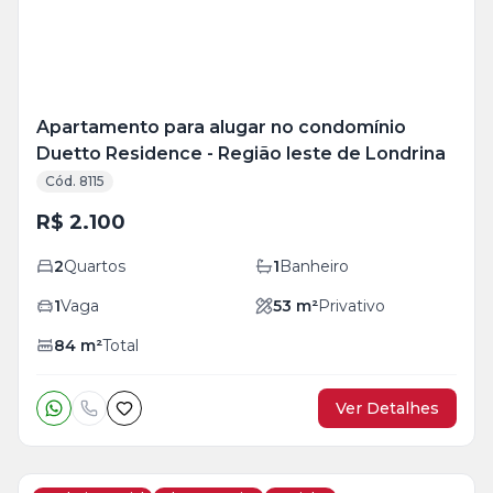
Apartamento para alugar no condomínio
Duetto Residence - Região leste de Londrina
Cód. 8115
R$ 2.100
2
Quartos
1
Banheiro
1
Vaga
53
m²
Privativo
84
m²
Total
Ver Detalhes