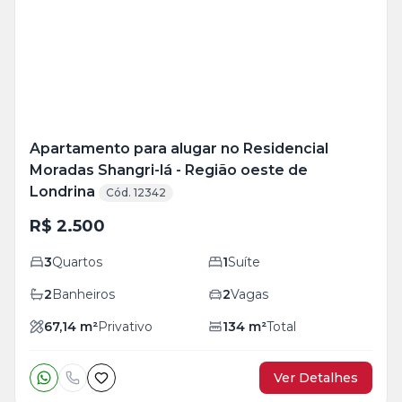
+
9
foto
s
Apartamento para alugar no Residencial
Moradas Shangri-lá - Região oeste de
Londrina
Cód. 12342
R$ 2.500
3
Quartos
1
Suíte
2
Banheiros
2
Vagas
67,14
m²
Privativo
134
m²
Total
Ver Detalhes