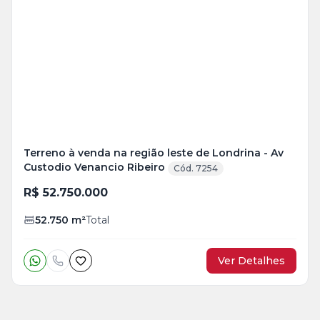
Veja
Mais
+
4
foto
s
Terreno à venda na região leste de Londrina - Av
Custodio Venancio Ribeiro
Cód. 7254
R$ 52.750.000
52.750
m²
Total
Ver Detalhes