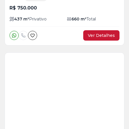
R$ 750.000
437
m²
Privativo
660
m²
Total
Ver Detalhes