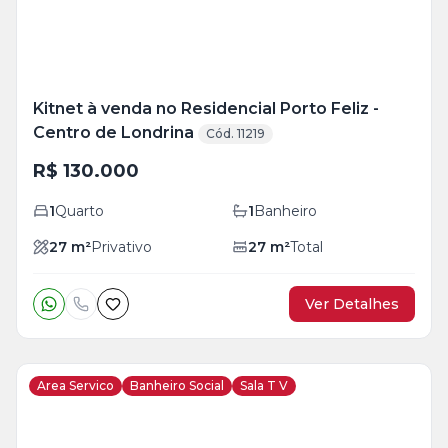
Kitnet à venda no Residencial Porto Feliz -
Centro de Londrina
Cód. 11219
R$ 130.000
1
Quarto
1
Banheiro
27
m²
Privativo
27
m²
Total
Ver Detalhes
Area Servico
Banheiro Social
Sala T V
Veja