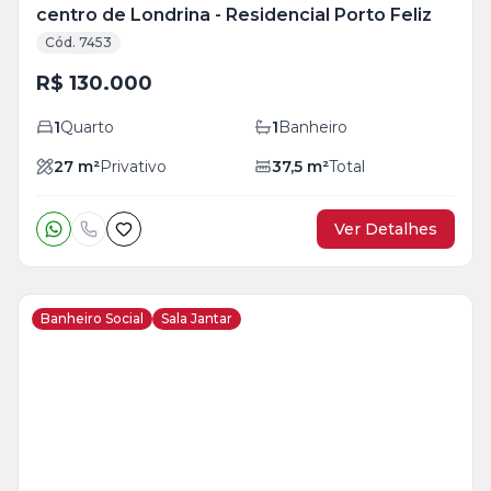
centro de Londrina - Residencial Porto Feliz
Cód. 7453
R$ 130.000
1
Quarto
1
Banheiro
27
m²
Privativo
37,5
m²
Total
Ver Detalhes
Banheiro Social
Sala Jantar