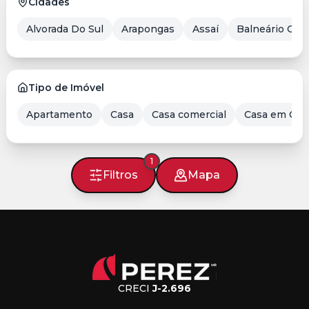
Cidades
Alvorada Do Sul
Arapongas
Assaí
Balneário Cam
Tipo de Imóvel
Apartamento
Casa
Casa comercial
Casa em Con
1
Filtros
Mapa
CRECI
J-2.696