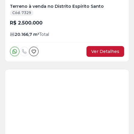
Terreno à venda no Distrito Espírito Santo
Cód. 7329
R$ 2.500.000
20.166,7
m²
Total
Ver Detalhes
Veja
Mais
+
2
foto
s