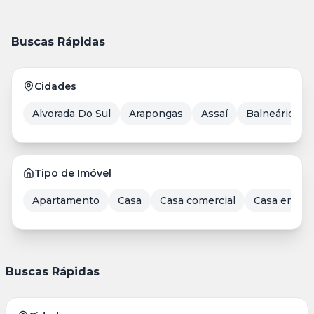
Buscas Rápidas
Cidades
Alvorada Do Sul
Arapongas
Assaí
Balneário Ca
Tipo de Imóvel
Apartamento
Casa
Casa comercial
Casa em Co
Buscas Rápidas