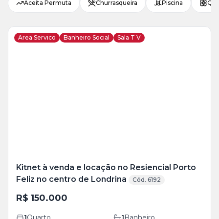
Aceita Permuta
Churrasqueira
Piscina
Qui
Area Servico
Banheiro Social
Sala T V
Veja
Mais
+
6
foto
s
Kitnet à venda e locação no Resiencial Porto
Feliz no centro de Londrina
Cód. 6192
R$ 150.000
1
Quarto
1
Banheiro