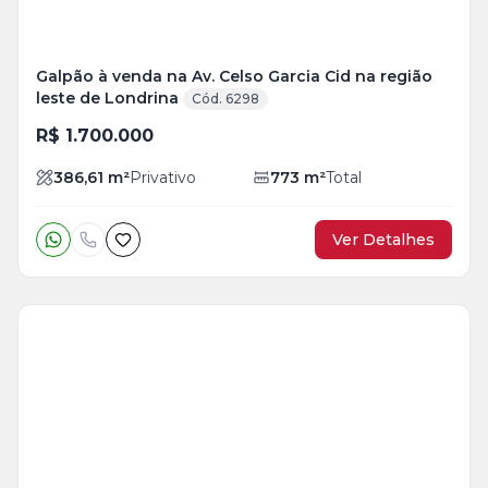
Galpão à venda na Av. Celso Garcia Cid na região
leste de Londrina
Cód. 6298
R$ 1.700.000
386,61
m²
Privativo
773
m²
Total
Ver Detalhes
Veja
Mais
+
1
foto