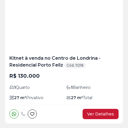
Mais
+
4
foto
s
Kitnet à venda no Centro de Londrina -
Residencial Porto Feliz
Cód. 11218
R$ 130.000
1
Quarto
1
Banheiro
27
m²
Privativo
27
m²
Total
Ver Detalhes