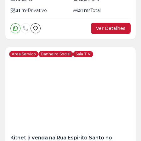
31
m²
Privativo
31
m²
Total
Ver Detalhes
Area Servico
Banheiro Social
Sala T V
Veja
Mais
+
3
foto
s
Kitnet à venda na Rua Espirito Santo no