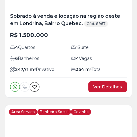
Sobrado à venda e locação na região oeste
em Londrina, Bairro Quebec.
Cód. 8967
R$ 1.500.000
4
Quartos
1
Suíte
6
Banheiros
4
Vagas
247,71
m²
Privativo
354
m²
Total
Ver Detalhes
Area Servico
Banheiro Social
Cozinha
Veja
Mais