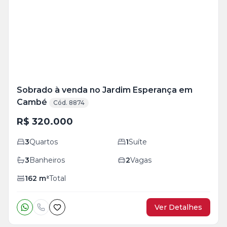
+
19
foto
s
Sobrado à venda no Jardim Esperança em
Cambé
Cód. 8874
R$ 320.000
3
Quartos
1
Suíte
3
Banheiros
2
Vagas
162
m²
Total
Ver Detalhes