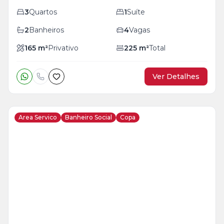
3
Quartos
1
Suíte
2
Banheiros
4
Vagas
165
m²
Privativo
225
m²
Total
Ver Detalhes
Area Servico
Banheiro Social
Copa
Veja
Mais
+
32
foto
s