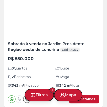
+
16
foto
s
Sobrado à venda no Jardim Presidente -
Região oeste de Londrina
Cód. 12404
R$ 550.000
3
Quartos
1
Suíte
2
Banheiros
1
Vaga
342
m²
Privativo
342
m²
Total
1
Filtros
Mapa
Ver Detalhes