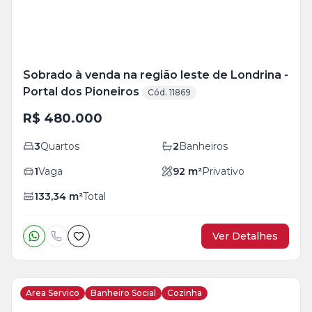
Sobrado à venda na região leste de Londrina -
Portal dos Pioneiros
Cód. 11869
R$ 480.000
3
Quartos
2
Banheiros
1
Vaga
92
m²
Privativo
133,34
m²
Total
Ver Detalhes
Area Servico
Banheiro Social
Cozinha