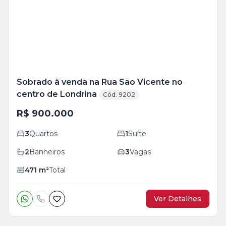
+
16
foto
s
Sobrado à venda na Rua São Vicente no
centro de Londrina
Cód. 9202
R$ 900.000
3
Quartos
1
Suíte
2
Banheiros
3
Vagas
471
m²
Total
Ver Detalhes