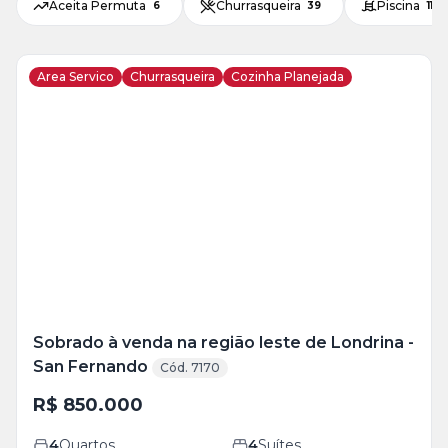
Aceita Permuta
Churrasqueira
Piscina
6
39
11
Area Servico
Churrasqueira
Cozinha Planejada
Veja
Mais
+
23
foto
s
Sobrado à venda na região leste de Londrina -
San Fernando
Cód. 7170
R$ 850.000
4
Quartos
4
Suítes