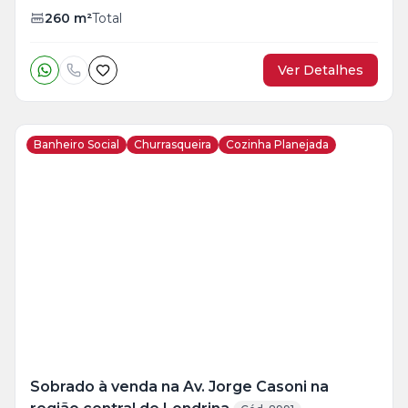
260
m²
Total
Ver Detalhes
Banheiro Social
Churrasqueira
Cozinha Planejada
Veja
Mais
+
30
foto
s
Sobrado à venda na Av. Jorge Casoni na