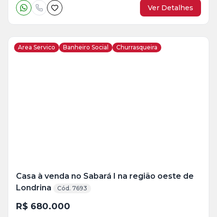
Ver Detalhes
Area Servico
Banheiro Social
Churrasqueira
Veja
Mais
+
12
foto
s
Casa à venda no Sabará I na região oeste de
Londrina
Cód. 7693
R$ 680.000