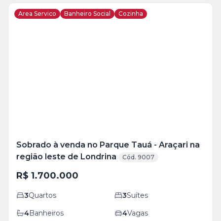
Area Servico
Banheiro Social
Cozinha
Veja
Mais
+
19
foto
s
Sobrado à venda no Parque Tauá - Araçari na
região leste de Londrina
Cód. 9007
R$ 1.700.000
3
Quartos
3
Suítes
4
Banheiros
4
Vagas