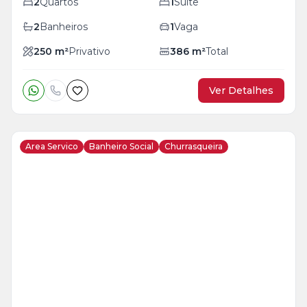
2
Quartos
1
Suíte
2
Banheiros
1
Vaga
250
m²
Privativo
386
m²
Total
Ver Detalhes
Area Servico
Banheiro Social
Churrasqueira
Veja
Mais
+
12
foto
s