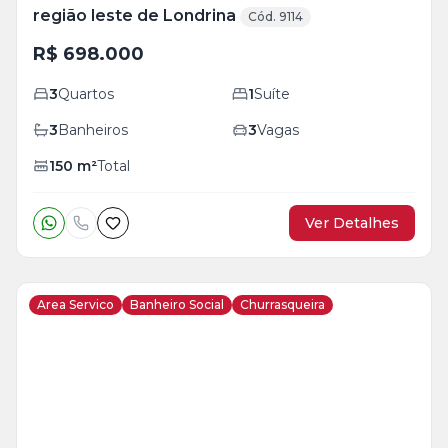
região leste de Londrina
Cód. 9114
R$ 698.000
3
Quartos
1
Suíte
3
Banheiros
3
Vagas
150
m²
Total
Ver Detalhes
Area Servico
Banheiro Social
Churrasqueira
Veja
Mais
+
28
foto
s