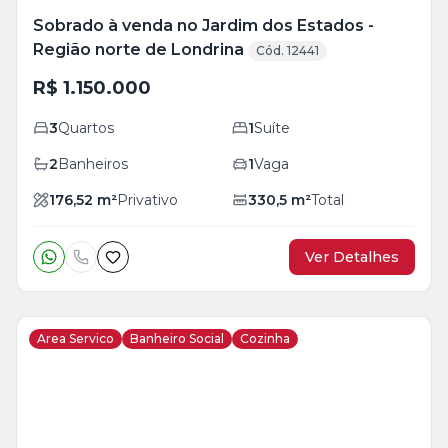
Sobrado à venda no Jardim dos Estados -
Região norte de Londrina
Cód. 12441
R$ 1.150.000
3
Quartos
1
Suíte
2
Banheiros
1
Vaga
176,52
m²
Privativo
330,5
m²
Total
Ver Detalhes
Area Servico
Banheiro Social
Cozinha