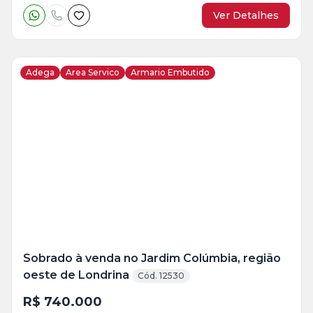
Ver Detalhes
Adega
Area Servico
Armario Embutido
Veja
Mais
+
14
foto
s
Sobrado à venda no Jardim Colúmbia, região
oeste de Londrina
Cód. 12530
R$ 740.000