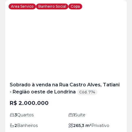
Area Servico
Banheiro Social
Copa
Veja
Mais
+
25
foto
s
Sobrado à venda na Rua Castro Alves, Tatiani
- Região oeste de Londrina
Cód. 774
R$ 2.000.000
3
Quartos
1
Suíte
2
Banheiros
265,3
m²
Privativo