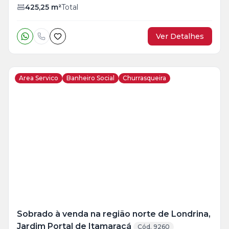
425,25
m²
Total
Ver Detalhes
Area Servico
Banheiro Social
Churrasqueira
Veja
Mais
+
16
foto
s
Sobrado à venda na região norte de Londrina,
Jardim Portal de Itamaracá
Cód. 9260