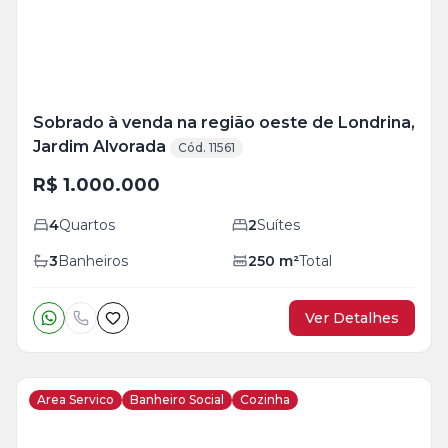
Sobrado à venda na região oeste de Londrina,
Jardim Alvorada
Cód. 11561
R$ 1.000.000
4
Quartos
2
Suítes
3
Banheiros
250
m²
Total
Ver Detalhes
Area Servico
Banheiro Social
Cozinha