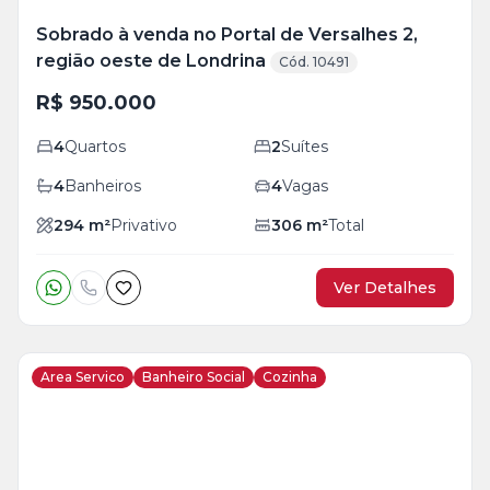
Sobrado à venda no Portal de Versalhes 2,
região oeste de Londrina
Cód. 10491
R$ 950.000
4
Quartos
2
Suítes
4
Banheiros
4
Vagas
294
m²
Privativo
306
m²
Total
Ver Detalhes
Area Servico
Banheiro Social
Cozinha
Veja
Mais