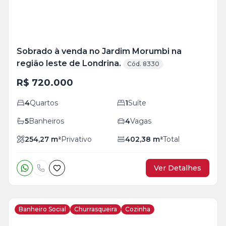
Sobrado à venda no Jardim Morumbi na
região leste de Londrina.
Cód. 8330
R$ 720.000
4
Quartos
1
Suíte
5
Banheiros
4
Vagas
254,27
m²
Privativo
402,38
m²
Total
Ver Detalhes
Banheiro Social
Churrasqueira
Cozinha