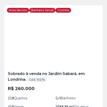
Area Servico
Banheiro Social
Cozinha
Veja
Mais
+
13
foto
s
Sobrado à venda no Jardim Sabará, em
Londrina.
Cód. 10274
R$ 260.000
3
Quartos
1
Banheiro
3
Vagas
93,35
m²
Privativo