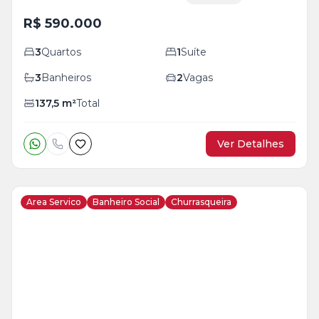
R$ 590.000
3
Quartos
1
Suíte
3
Banheiros
2
Vagas
137,5
m²
Total
Ver Detalhes
Area Servico
Banheiro Social
Churrasqueira
Veja
Mais
+
25
foto
s