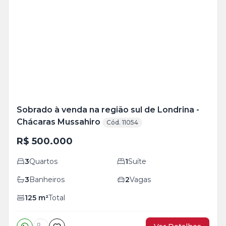
Veja
Mais
+
25
foto
s
Sobrado à venda na região sul de Londrina -
Chácaras Mussahiro
Cód. 11054
R$ 500.000
3
Quartos
1
Suíte
3
Banheiros
2
Vagas
125
m²
Total