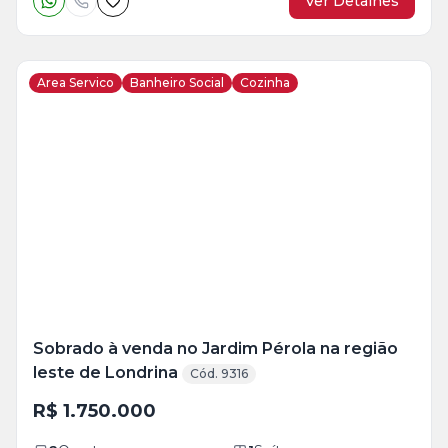
Ver Detalhes
Area Servico
Banheiro Social
Cozinha
Veja
Mais
+
38
foto
s
Sobrado à venda no Jardim Pérola na região
leste de Londrina
Cód. 9316
R$ 1.750.000