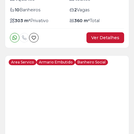
10
Banheiros
2
Vagas
303
m²
Privativo
360
m²
Total
Ver Detalhes
Area Servico
Armario Embutido
Banheiro Social
Veja
Mais
+
30
foto
s