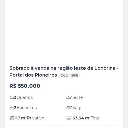
Veja
Mais
+
15
foto
s
Sobrado à venda na região leste de Londrina -
Portal dos Pioneiros
Cód. 11868
R$ 550.000
3
Quartos
1
Suíte
3
Banheiros
1
Vaga
117
m²
Privativo
133,34
m²
Total