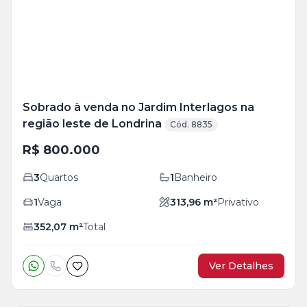
Sobrado à venda no Jardim Interlagos na
região leste de Londrina
Cód. 8835
R$ 800.000
3
Quartos
1
Banheiro
1
Vaga
313,96
m²
Privativo
352,07
m²
Total
Ver Detalhes