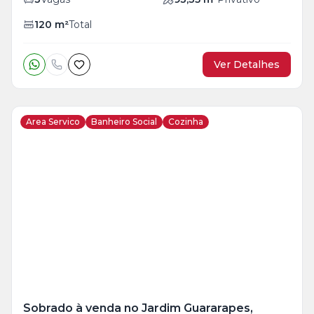
120
m²
Total
Ver Detalhes
Area Servico
Banheiro Social
Cozinha
Veja
Mais
+
24
foto
s
Sobrado à venda no Jardim Guararapes,