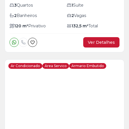
3
Quartos
1
Suíte
2
Banheiros
2
Vagas
120
m²
Privativo
132,5
m²
Total
Ver Detalhes
Ar Condicionado
Area Servico
Armario Embutido
Veja
Mais
+
20
foto
s