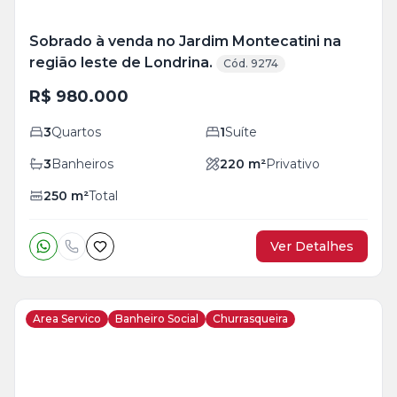
Sobrado à venda no Jardim Montecatini na
região leste de Londrina.
Cód. 9274
R$ 980.000
3
Quartos
1
Suíte
3
Banheiros
220
m²
Privativo
250
m²
Total
Ver Detalhes
Area Servico
Banheiro Social
Churrasqueira
Veja
Mais