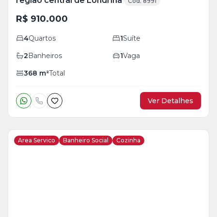
região central de Londrina
Cód. 8991
R$ 910.000
4
Quartos
1
Suíte
2
Banheiros
1
Vaga
368
m²
Total
Ver Detalhes
Area Servico
Banheiro Social
Cozinha
Veja
Mais
+
11
foto
s