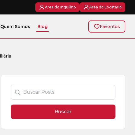
Área do Inquilino
Área do Locatário
Quem Somos
Blog
Favoritos
liária
Buscar