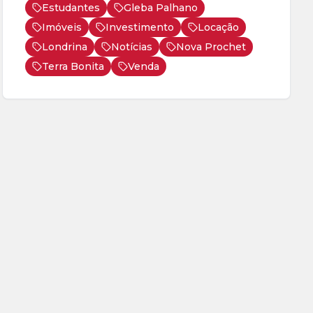
Estudantes
Gleba Palhano
Imóveis
Investimento
Locação
Londrina
Notícias
Nova Prochet
Terra Bonita
Venda