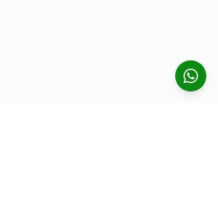
CRECI
J-2.696