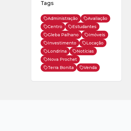
Tags
Administração
Avaliação
Centro
Estudantes
Gleba Palhano
Imóveis
Investimento
Locação
Londrina
Notícias
Nova Prochet
Terra Bonita
Venda